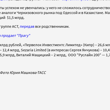
ы успехом не увенчались: у него не сложилось сотрудничеств
 аналоги Черкизовского рынка под Одессой и в Казахстане. Ma
ий $1,5 млрд.
группе АСТ,
передав
все родственникам.
 продает "Прагу"
лрд рублей, «Первелок Инвестментс Лимитед» (Кипр) – 26,6 млрд
4 млрд, Sezaria Limited (в интересах Сергея Янчукова) – 10,4
d – 5,9 млрд, Виталий Мащицкий – 2 млрд, ООО "Руслайн 200" — 1,
» Фото Юрия Машкова
·
ТАСС