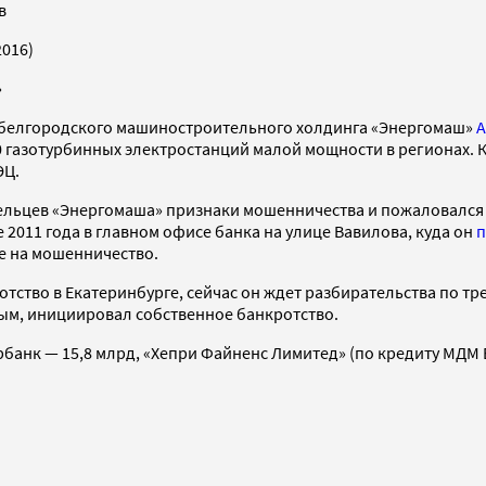
в
2016)
»
белгородского машиностроительного холдинга «Энергомаш»
А
 газотурбинных электростанций малой мощности в регионах. К 
ЭЦ.
дельцев «Энергомаша» признаки мошенничества и пожаловался
2011 года в главном офисе банка на улице Вавилова, куда он
п
е на мошенничество.
тство в Екатеринбурге, сейчас он ждет разбирательства по тр
ым, инициировал собственное банкротство.
рбанк — 15,8 млрд, «Хепри Файненс Лимитед» (по кредиту МДМ Б