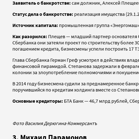
Заявитель о банкротстве:
сам должник, Алексей Плещее
Статус дела о банкротстве:
реализация имущества (29.1.
Источник капитала:
промышленная группа «Энергомаш
Как разорился:
Плещев — младший партнер основателя 
Сбербанка они затеяли проект по строительству более 30
погашением кредита, бизнесмены успели построить 17 Т
Глава Сбербанка Герман Греф усмотрел в действиях вла
финансовой пирамидой. Степанова задержали в феврале 
колонии за злоупотребление полномочиями и покушени
В 2014 году бизнесмена судили за преднамеренное банкро
поручившийся по кредитам холдинга вместе со Степанов
Основные кредиторы:
БТА Банк — 46,7 млрд рублей, Сбе
Фото Василия Дерюгина
·
Коммерсантъ
3. Михаил Парамонов