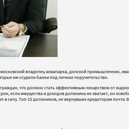
московский владелец аквапарка, донской промышленник, иван
торые им ссудили банки под личное поручительство.
ва граждан, что должно стать эффективным лекарством от жадно
срок, если имущества и доходов должника не хватает, он осво
пил в силу. Топ-15 должников, не вернувших кредиторам почти 3