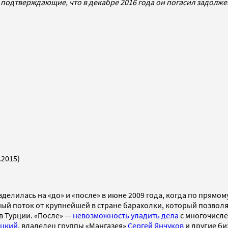
 подтверждающие, что в декабре 2016 года он погасил задолж
.2015)
делилась на «до» и «после» в июне 2009 года, когда по прям
й поток от крупнейшей в стране барахолки, который позволя
в Турции. «После» —
невозможность уладить дела
с многочисле
ицкий
, владелец группы «Мангазея»
Сергей Янчуков
и другие би