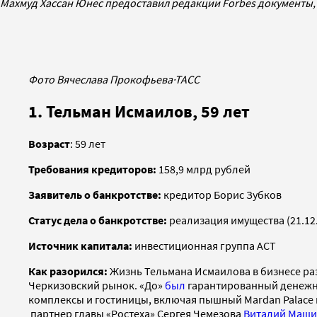
Махмуд Хассан Юнес предоставил редакции Forbes документы,
Фото Вячеслава Прокофьева
·
ТАСС
1. Тельман Исмаилов, 59 лет
Возраст
: 59 лет
Требования кредиторов:
158,9 млрд рублей
Заявитель о банкротстве:
кредитор Борис Зубков
Статус дела о банкротстве:
реализация имущества (21.12
Источник капитала:
инвестиционная группа АСТ
Как разорился:
Жизнь Тельмана Исмаилова в бизнесе раз
Черкизовский рынок. «До»
был
гарантированный денежны
комплексы и гостиницы, включая пышный Mardan Palace 
партнер главы «Ростеха» Сергея Чемезова
Виталий Мащ