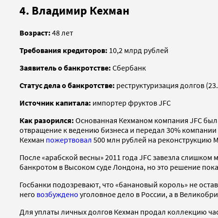
4. Владимир Кехман
Возраст:
48 лет
Требования кредиторов:
10,2 млрд рублей
Заявитель о банкротстве:
Сбербанк
Статус дела о банкротстве:
реструктуризация долгов (23.
Источник капитала:
импортер фруктов JFC
Как разорился:
Основанная Кехманом компания JFC была
отвращение к ведению бизнеса и передал 30% компании
Кехман
пожертвовал
500 млн рублей на реконструкцию М
После «арабской весны» 2011 года JFC завезла слишком 
банкротом в Высоком суде Лондона, но это решение пока
Госбанки подозревают, что «банановый король» не оста
него
возбуждено
уголовное дело в России, а в Великобр
Для уплаты личных долгов Кехман продал коллекцию часо