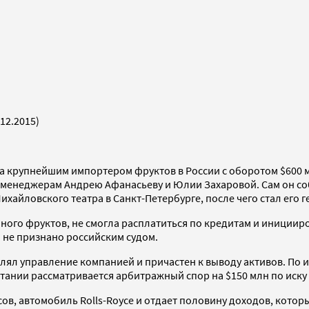
12.2015)
 крупнейшим импортером фруктов в России с оборотом $600 м
 менеджерам Андрею Афанасьеву и Юлии Захаровой. Сам он со
ихайловского театра в Санкт-Петербурге, после чего стал его
много фруктов, не смогла расплатиться по кредитам и инициир
 не признано российским судом.
влял управление компанией и причастен к выводу активов. По
итании рассматривается арбитражный спор на $150 млн по иску
в, автомобиль Rolls-Royce и отдает половину доходов, которы