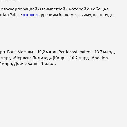
о с госкорпорацией «Олимпстрой», которой он обещал
rdan Palace
отошел
турецким банкам за сумму, на порядок
, Банк Москвы – 19,2 млрд, Pentecost imited – 13,7 млрд,
 млрд, «Червекс Лимитед» (Кипр) – 10,2 млрд, Apeldon
7 млрд, Дойче Банк – 1 млрд.