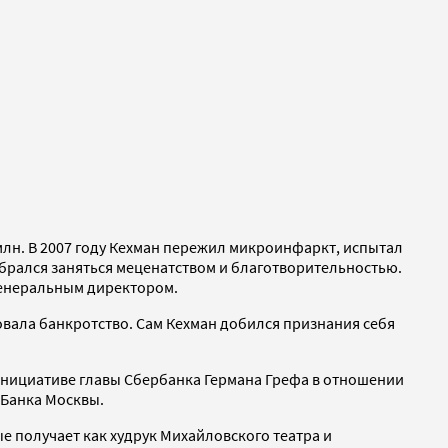
лн. В 2007 году Кехман пережил микроинфаркт, испытал
брался заняться меценатством и благотворительностью.
 генеральным директором.
овала банкротство. Сам Кехман добился признания себя
 инициативе главы Сбербанка Германа Грефа в отношении
 Банка Москвы.
е получает как худрук Михайловского театра и