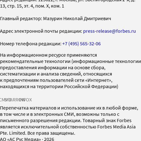
13, стр. 15, эт. 4, пом. X, ком. 1
Главный редактор: Мазурин Николай Дмитриевич
Адрес электронной почты редакции:
press-release@forbes.ru
Номер телефона редакции:
+7 (495) 565-32-06
На информационном ресурсе применяются
рекомендательные технологии (информационные технологии
предоставления информации на основе сбора,
систематизации и анализа сведений, относящихся
к предпочтениям пользователей сети «Интернет»,
находящихся на территории Российской Федерации)
СМИ2
SPARROW
INFOX
Перепечатка материалов и использование их в любой форме,
в том числе и в электронных СМИ, возможны только с
письменного разрешения редакции. Товарный знак Forbes
является исключительной собственностью Forbes Media Asia
Pte. Limited. Все права защищены.
AO «АС Рус Медиа»
·
2026