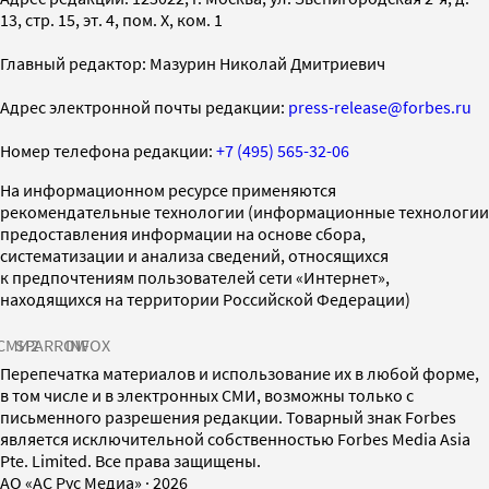
13, стр. 15, эт. 4, пом. X, ком. 1
Главный редактор: Мазурин Николай Дмитриевич
Адрес электронной почты редакции:
press-release@forbes.ru
Номер телефона редакции:
+7 (495) 565-32-06
На информационном ресурсе применяются
рекомендательные технологии (информационные технологии
предоставления информации на основе сбора,
систематизации и анализа сведений, относящихся
к предпочтениям пользователей сети «Интернет»,
находящихся на территории Российской Федерации)
СМИ2
SPARROW
INFOX
Перепечатка материалов и использование их в любой форме,
в том числе и в электронных СМИ, возможны только с
письменного разрешения редакции. Товарный знак Forbes
является исключительной собственностью Forbes Media Asia
Pte. Limited. Все права защищены.
AO «АС Рус Медиа»
·
2026