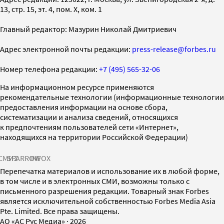
13, стр. 15, эт. 4, пом. X, ком. 1
Главный редактор: Мазурин Николай Дмитриевич
Адрес электронной почты редакции:
press-release@forbes.ru
Номер телефона редакции:
+7 (495) 565-32-06
На информационном ресурсе применяются
рекомендательные технологии (информационные технологии
предоставления информации на основе сбора,
систематизации и анализа сведений, относящихся
к предпочтениям пользователей сети «Интернет»,
находящихся на территории Российской Федерации)
СМИ2
SPARROW
INFOX
Перепечатка материалов и использование их в любой форме,
в том числе и в электронных СМИ, возможны только с
письменного разрешения редакции. Товарный знак Forbes
является исключительной собственностью Forbes Media Asia
Pte. Limited. Все права защищены.
AO «АС Рус Медиа»
·
2026