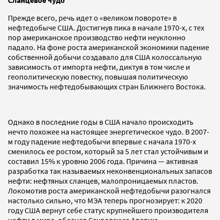
Прежде всего, речь идет о «великом повороте» в
нефтедобыче США. Достигнув пика в начале 1970-х, с тех
пор американское производство нефти неуклонно
падало. На фоне роста американской экономики падение
собственной добычи создавало для США колоссальную
зависимость от импорта нефти, диктуя в том числе и
геополитическую повестку, повышая политическую
значимость нефтедобывающих стран Ближнего Востока.
Однако в последние годы в США начало происходить
нечто похожее на настоящее энергетическое чудо. В 2007-
м году падение нефтедобычи впервые с начала 1970-х
сменилось ее ростом, который за 5 лет стал устойчивым и
составил 15% к уровню 2006 года. Причина — активная
разработка так называемых неконвенциональных запасов
нефти: нефтяных сланцев, малопроницаемых пластов.
Локомотив роста американской нефтедобычи разогнался
настолько сильно, что МЭА теперь прогнозирует: к 2020
году США вернут себе статус крупнейшего производителя
нефти в мире, обогнав Саудовскую Аравию.