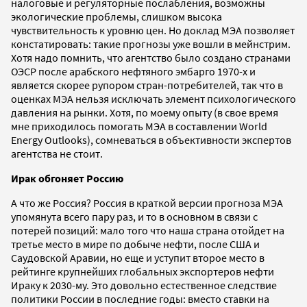
налоговые и регуляторные послабления, возможны
экологические проблемы, слишком высока
чувствительность к уровню цен. Но доклад МЭА позволяет
констатировать: такие прогнозы уже вошли в мейнстрим.
Хотя надо помнить, что агентство было создано странами
ОЭСР после арабского нефтяного эмбарго 1970-х и
является скорее рупором стран-потребителей, так что в
оценках МЭА нельзя исключать элемент психологического
давления на рынки. Хотя, по моему опыту (в свое время
мне приходилось помогать МЭА в составлении World
Energy Outlooks), сомневаться в объективности экспертов
агентства не стоит.
Ирак обгоняет Россию
А что же Россия? Россия в краткой версии прогноза МЭА
упомянута всего пару раз, и то в основном в связи с
потерей позиций: мало того что наша страна отойдет на
третье место в мире по добыче нефти, после США и
Саудовской Аравии, но еще и уступит второе место в
рейтинге крупнейших глобальных экспортеров нефти
Ираку к 2030-му. Это довольно естественное следствие
политики России в последние годы: вместо ставки на