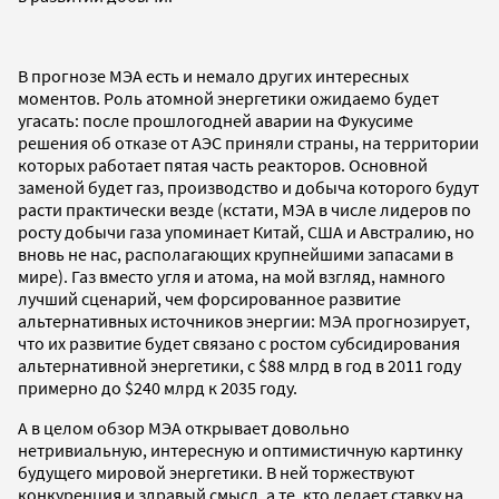
В прогнозе МЭА есть и немало других интересных
моментов. Роль атомной энергетики ожидаемо будет
угасать: после прошлогодней аварии на Фукусиме
решения об отказе от АЭС приняли страны, на территории
которых работает пятая часть реакторов. Основной
заменой будет газ, производство и добыча которого будут
расти практически везде (кстати, МЭА в числе лидеров по
росту добычи газа упоминает Китай, США и Австралию, но
вновь не нас, располагающих крупнейшими запасами в
мире). Газ вместо угля и атома, на мой взгляд, намного
лучший сценарий, чем форсированное развитие
альтернативных источников энергии: МЭА прогнозирует,
что их развитие будет связано с ростом субсидирования
альтернативной энергетики, с $88 млрд в год в 2011 году
примерно до $240 млрд к 2035 году.
А в целом обзор МЭА открывает довольно
нетривиальную, интересную и оптимистичную картинку
будущего мировой энергетики. В ней торжествуют
конкуренция и здравый смысл, а те, кто делает ставку на