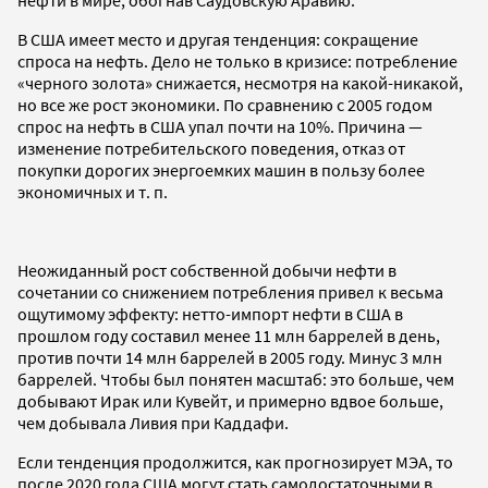
В США имеет место и другая тенденция: сокращение
спроса на нефть. Дело не только в кризисе: потребление
«черного золота» снижается, несмотря на какой-никакой,
но все же рост экономики. По сравнению с 2005 годом
спрос на нефть в США упал почти на 10%. Причина —
изменение потребительского поведения, отказ от
покупки дорогих энергоемких машин в пользу более
экономичных и т. п.
Неожиданный рост собственной добычи нефти в
сочетании со снижением потребления привел к весьма
ощутимому эффекту: нетто-импорт нефти в США в
прошлом году составил менее 11 млн баррелей в день,
против почти 14 млн баррелей в 2005 году. Минус 3 млн
баррелей. Чтобы был понятен масштаб: это больше, чем
добывают Ирак или Кувейт, и примерно вдвое больше,
чем добывала Ливия при Каддафи.
Если тенденция продолжится, как прогнозирует МЭА, то
после 2020 года США могут стать самодостаточными в