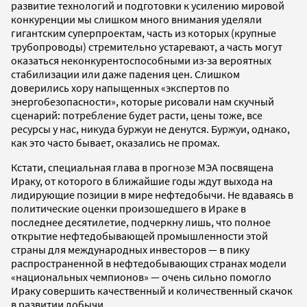
развитие технологий и подготовки к усилению мировой
конкуренции мы слишком много внимания уделяли
гигантским суперпроектам, часть из которых (крупные
трубопроводы) стремительно устаревают, а часть могут
оказаться неконкурентоспособными из-за вероятных
стабилизации или даже падения цен. Слишком
доверились хору напыщенных «экспертов по
энергобезопасности», которые рисовали нам скучный
сценарий: потребление будет расти, цены тоже, все
ресурсы у нас, никуда буржуи не денутся. Буржуи, однако,
как это часто бывает, оказались не промах.
Кстати, специальная глава в прогнозе МЭА посвящена
Ираку, от которого в ближайшие годы ждут выхода на
лидирующие позиции в мире нефтедобычи. Не вдаваясь в
политические оценки произошедшего в Ираке в
последнее десятилетие, подчеркну лишь, что полное
открытие нефтедобывающей промышленности этой
страны для международных инвесторов — в пику
распространенной в нефтедобывающих странах модели
«национальных чемпионов» — очень сильно помогло
Ираку совершить качественный и количественный скачок
в развитии добычи.