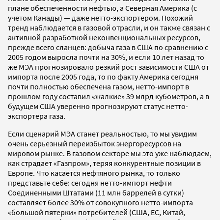
плане обеспеченности нефтью, а Северная Америка (с
учетом Канады) — даже нетто-экспортером. Похожий
тренд наблюдается в газовой отрасли, и он также связан с
активной разработкой неконвенциональных ресурсов,
прежде всего сланцев: добыча газа в США по сравнению с
2005 годом выросла почти на 30%, и если 10 лет назад то
же МЭА прогнозировало резкий рост зависимости США от
импорта после 2005 года, то по факту Америка сегодня
почти полностью обеспечена газом, нетто-импорт в
прошлом году составил «жалкие» 39 млрд кубометров, а в
будущем США уверенно прогнозируют статус нетто-
экспортера газа.
Если сценарий МЭА станет реальностью, то мы увидим
очень серьезный переизбыток энергоресурсов на
мировом рынке. В газовом секторе мы это уже наблюдаем,
как страдает «Газпром», теряя конкурентные позиции в
Европе. Что касается нефтяного рынка, то только
представьте себе: сегодня нетто-импорт нефти
Соединенными Штатами (11 млн баррелей в сутки)
составляет более 30% от совокупного нетто-импорта
«большой пятерки» потребителей (США, ЕС, Китай,