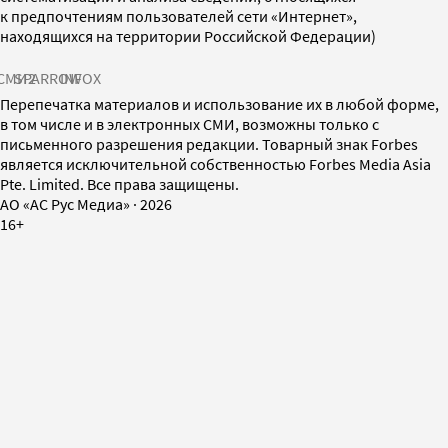
к предпочтениям пользователей сети «Интернет»,
находящихся на территории Российской Федерации)
СМИ2
SPARROW
INFOX
Перепечатка материалов и использование их в любой форме,
в том числе и в электронных СМИ, возможны только с
письменного разрешения редакции. Товарный знак Forbes
является исключительной собственностью Forbes Media Asia
Pte. Limited. Все права защищены.
AO «АС Рус Медиа»
·
2026
16+