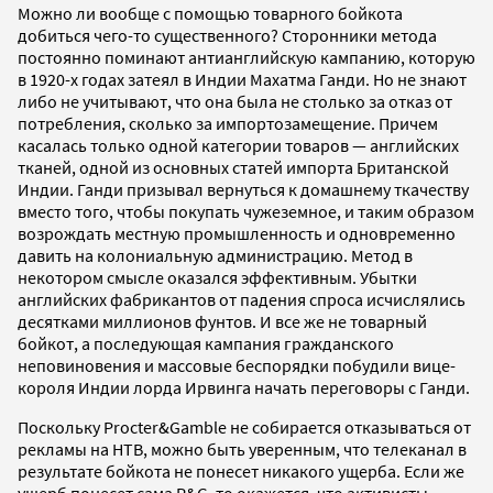
Можно ли вообще с помощью товарного бойкота
добиться чего-то существенного? Сторонники метода
постоянно поминают антианглийскую кампанию, которую
в 1920-х годах затеял в Индии Махатма Ганди. Но не знают
либо не учитывают, что она была не столько за отказ от
потребления, сколько за импортозамещение. Причем
касалась только одной категории товаров — английских
тканей, одной из основных статей импорта Британской
Индии. Ганди призывал вернуться к домашнему ткачеству
вместо того, чтобы покупать чужеземное, и таким образом
возрождать местную промышленность и одновременно
давить на колониальную администрацию. Метод в
некотором смысле оказался эффективным. Убытки
английских фабрикантов от падения спроса исчислялись
десятками миллионов фунтов. И все же не товарный
бойкот, а последующая кампания гражданского
неповиновения и массовые беспорядки побудили вице-
короля Индии лорда Ирвинга начать переговоры с Ганди.
Поскольку Procter&Gamble не собирается отказываться от
рекламы на НТВ, можно быть уверенным, что телеканал в
результате бойкота не понесет никакого ущерба. Если же
ущерб понесет сама P&G, то окажется, что активисты