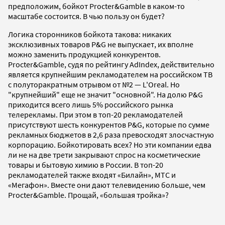
предположим, бойкот Procter&Gamble в каком-то
масштабе состоится. В чью пользу он будет?
Логика сторонников бойкота такова: никаких
эксклюзивных товаров P&G не выпускает, их вполне
можно заменить продукцией конкурентов.
Procter&Gamble, судя по рейтингу AdIndex, действительно
является крупнейшим рекламодателем на российском ТВ
с полуторакратным отрывом от №2 — L'Oreal. Но
"крупнейший" еще не значит "основной". На долю P&G
приходится всего лишь 5% российского рынка
телерекламы. При этом в топ-20 рекламодателей
присутствуют шесть конкурентов P&G, которые по сумме
рекламных бюджетов в 2,6 раза превосходят злосчастную
корпорацию. Бойкотировать всех? Но эти компании едва
ли не на две трети закрывают спрос на косметические
товары и бытовую химию в России. В топ-20
рекламодателей также входят «Билайн», МТС и
«Мегафон». Вместе они дают телевидению больше, чем
Procter&Gamble. Прощай, «большая тройка»?