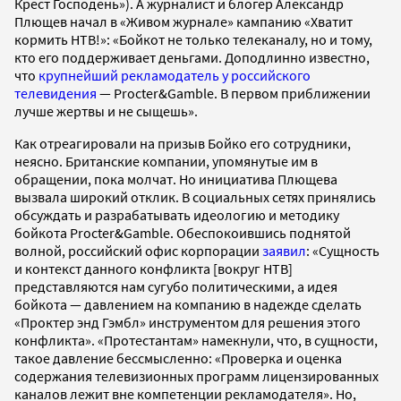
Крест Господень»). А журналист и блогер Александр
Плющев начал в «Живом журнале» кампанию «Хватит
кормить НТВ!»: «Бойкот не только телеканалу, но и тому,
кто его поддерживает деньгами. Доподлинно известно,
что
крупнейший рекламодатель у российского
телевидения
— Procter&Gamble. В первом приближении
лучше жертвы и не сыщешь».
Как отреагировали на призыв Бойко его сотрудники,
неясно. Британские компании, упомянутые им в
обращении, пока молчат. Но инициатива Плющева
вызвала широкий отклик. В социальных сетях принялись
обсуждать и разрабатывать идеологию и методику
бойкота Procter&Gamble. Обеспокоившись поднятой
волной, российский офис корпорации
заявил
: «Сущность
и контекст данного конфликта [вокруг НТВ]
представляются нам сугубо политическими, а идея
бойкота — давлением на компанию в надежде сделать
«Проктер энд Гэмбл» инструментом для решения этого
конфликта». «Протестантам» намекнули, что, в сущности,
такое давление бессмысленно: «Проверка и оценка
содержания телевизионных программ лицензированных
каналов лежит вне компетенции рекламодателя». Но,