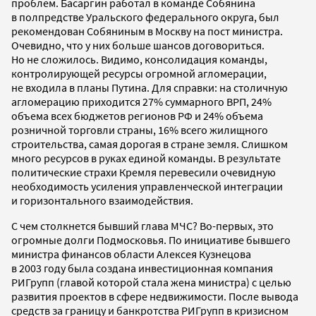
проблем. Басаргин работал в команде Собянина
в полпредстве Уральского федерального округа, был
рекомендован Собяниным в Москву на пост министра.
Очевидно, что у них больше шансов договориться.
Но не сложилось. Видимо, консолидация команды,
контролирующей ресурсы огромной агломерации,
не входила в планы Путина. Для справки: на столичную
агломерацию приходится 27% суммарного ВРП, 24%
объема всех бюджетов регионов РФ и 24% объема
розничной торговли страны, 16% всего жилищного
строительства, самая дорогая в стране земля. Слишком
много ресурсов в руках единой команды. В результате
политические страхи Кремля перевесили очевидную
необходимость усиления управленческой интеграции
и горизонтального взаимодействия.
С чем столкнется бывший глава МЧС? Во-первых, это
огромные долги Подмосковья. По инициативе бывшего
министра финансов области Алексея Кузнецова
в 2003 году была создана инвестиционная компания
РИГрупп (главой которой стала жена министра) с целью
развития проектов в сфере недвижимости. После вывода
средств за границу и банкротства РИГрупп в кризисном