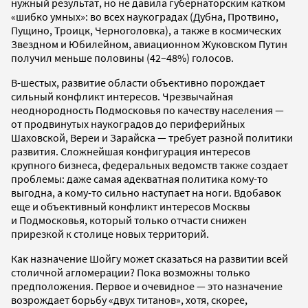
нужный результат, но не давила губернаторским катком
«шибко умных»: во всех наукоградах (Дубна, Протвино,
Пущино, Троицк, Черноголовка), а также в космических
Звездном и Юбилейном, авиационном Жуковском Путин
получил меньше половины
(42–48%)
голосов.
В-шестых, развитие области объективно порождает
сильный конфликт интересов. Чрезвычайная
неоднородность Подмосковья по качеству населения —
от продвинутых наукоградов до периферийных
Шаховской, Вереи и Зарайска — требует разной политики
развития. Сложнейшая конфигурация интересов
крупного бизнеса, федеральных ведомств также создает
проблемы: даже самая адекватная политика кому-то
выгодна, а кому-то сильно наступает на ноги. Вдобавок
еще и объективный конфликт интересов Москвы
и Подмосковья, который только отчасти снижен
прирезкой к столице новых территорий.
Как назначение Шойгу может сказаться на развитии всей
столичной агломерации? Пока возможны только
предположения. Первое и очевидное — это назначение
возрождает борьбу «двух титанов», хотя, скорее,