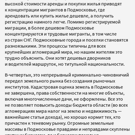
высокой стоимости аренды и покупки жилья приводят
к концентрации мигрантов в Подмосковье, где
арендовать или купить жилье дешевле, а получить
регистрацию намного легче. Помимо регистрируемой
миграции, в более дешевом Подмосковье
концентрируются и трудовые мигранты, в том числе
из стран СНГ. Подмосковные города и поселки становятся
разноязыкими. Эти процессы типичны для всех
крупнейших агломераций мира, но нашим жителям это
трудно объяснить. Они хотят дешевых дворников
и водителей маршруток, но титульной национальности.
В-четвертых, это непрерывный криминально-чиновничий
передел земельного рынка без создания рыночных
институтов. Кадастровая оценка земель в Подмосковье
не завершена, права собственности на многие объекты,
включая многочисленные дачи, не оформлены. Все это
не позволяет повысить доходы бюджета области (во всех
агломерациях мира налог на землю и недвижимость —
важнейшие статьи дохода), но хорошо кормит тех, кто
причастен к теневому рынку. Огромные земельные
массивы в Подмосковье правдами и неправдами скуплены
крупным бизнесом, да и бизнесом помельче,