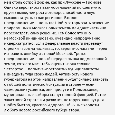
не в столь острой форме, как при Лужкове — Громове.
Однако вероятность взаимоотношений по схеме «кто
круче» выше, чем рост договороспособности двух
высокостатусных глав регионов. Второе
предположение — попытка Шойгу затормозить освоение
прирезанных к Москве новых земель или даже частично
пересмотреть само решение. Тем более что оно
не Москвой инициировано, очевидно непродуманно
и сверхзатратно. Если федеральные власти переведут
стрелки часов на час назад, то, вероятно, настанет черед
исправить ошибку и с новой Москвой. Третье
предположение — новый передел рынка подмосковной
земли, хотя его масштабы оценить пока сложно.
Четвертое — попытка «построить» муниципалитеты
и внедрить туда своих людей. Активность нового
губернатора на этом направлении будет сильно зависеть
от общей политической ситуации в стране — если
«заморозки» усилятся, они придут и в Подмосковье,
муниципальные выборы станут полной фикцией. Пятое —
заказ новой стратегии развития, которую напишут для
Шойгу быстро, красиво и дорого. Обычные хлопоты
любого нового российского губернатора.