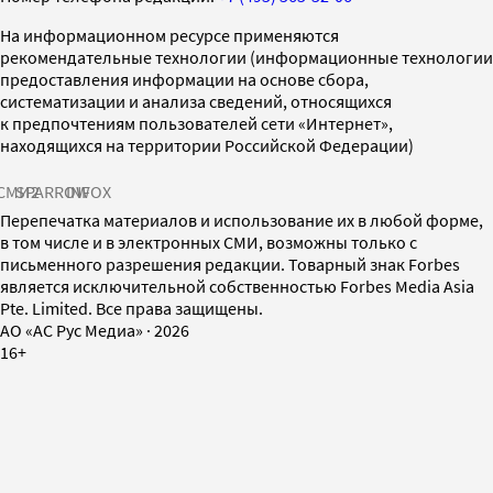
На информационном ресурсе применяются
рекомендательные технологии (информационные технологии
предоставления информации на основе сбора,
систематизации и анализа сведений, относящихся
к предпочтениям пользователей сети «Интернет»,
находящихся на территории Российской Федерации)
СМИ2
SPARROW
INFOX
Перепечатка материалов и использование их в любой форме,
в том числе и в электронных СМИ, возможны только с
письменного разрешения редакции. Товарный знак Forbes
является исключительной собственностью Forbes Media Asia
Pte. Limited. Все права защищены.
AO «АС Рус Медиа»
·
2026
16+