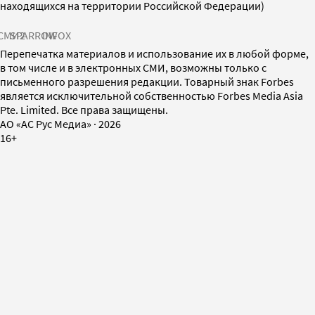
находящихся на территории Российской Федерации)
СМИ2
SPARROW
INFOX
Перепечатка материалов и использование их в любой форме,
в том числе и в электронных СМИ, возможны только с
письменного разрешения редакции. Товарный знак Forbes
является исключительной собственностью Forbes Media Asia
Pte. Limited. Все права защищены.
AO «АС Рус Медиа»
·
2026
16+