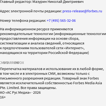
Главный редактор: Мазурин Николай Дмитриевич
Адрес электронной почты редакции:
press-release@forbes.ru
Номер телефона редакции:
+7 (495) 565-32-06
На информационном ресурсе применяются
рекомендательные технологии (информационные технологии
предоставления информации на основе сбора,
систематизации и анализа сведений, относящихся
к предпочтениям пользователей сети «Интернет»,
находящихся на территории Российской Федерации)
СМИ2
SPARROW
INFOX
Перепечатка материалов и использование их в любой форме,
в том числе и в электронных СМИ, возможны только с
письменного разрешения редакции. Товарный знак Forbes
является исключительной собственностью Forbes Media Asia
Pte. Limited. Все права защищены.
AO «АС Рус Медиа»
·
2026
16+