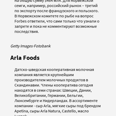
на общую сумму $464 млн. Для норвежской
семги, например, российский рынок – третий
по экспорту после французского и польского.
В Норвежском комитете по рыбе на вопрос
Forbes ответили, что сами только что узнали о
запрете и пока не комментируют возможные
последствия.
Getty Images
·
Fotobank
Arla Foods
Датско-шведская кооперативная молочная
компания является крупнейшим
производителем молочных продуктов в
Скандинавии. Члены кооператива сегодня
находятся в семи странах: Швеции, Дании,
Великобритании, Германии, Бельгии,
Люксембурге и Нидерландах. В ассортименте
компании - сыр Arla, мягкие сыры под брендом
Apetina, сыры Arla Natura, Castello, масло