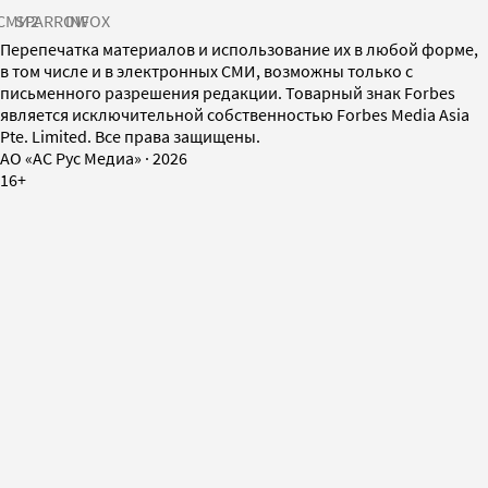
СМИ2
SPARROW
INFOX
Перепечатка материалов и использование их в любой форме,
в том числе и в электронных СМИ, возможны только с
письменного разрешения редакции. Товарный знак Forbes
является исключительной собственностью Forbes Media Asia
Pte. Limited. Все права защищены.
AO «АС Рус Медиа»
·
2026
16+