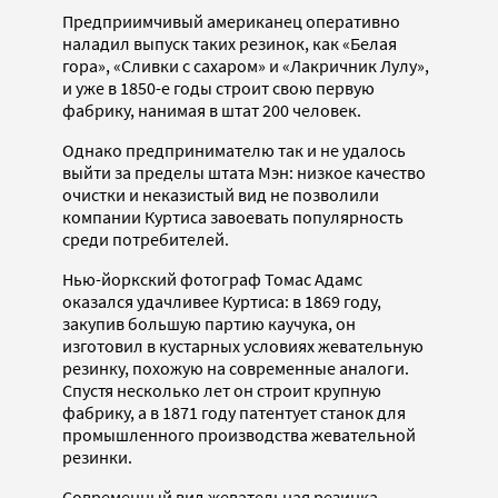
Предприимчивый американец оперативно
наладил выпуск таких резинок, как «Белая
гора», «Сливки с сахаром» и «Лакричник Лулу»,
и уже в 1850-е годы строит свою первую
фабрику, нанимая в штат 200 человек.
Однако предпринимателю так и не удалось
выйти за пределы штата Мэн: низкое качество
очистки и неказистый вид не позволили
компании Куртиса завоевать популярность
среди потребителей.
Нью-йоркский фотограф Томас Адамс
оказался удачливее Куртиса: в 1869 году,
закупив большую партию каучука, он
изготовил в кустарных условиях жевательную
резинку, похожую на современные аналоги.
Спустя несколько лет он строит крупную
фабрику, а в 1871 году патентует станок для
промышленного производства жевательной
резинки.
Современный вид жевательная резинка