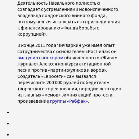
Деятельность Навального полностью
совпадает с устремлениями новоиспеченного
владельца лондонского винного фонда,
поэтому нельзя исключать его присоединения
к финансированию «Фонда борьбы с
коррупцией».
В конце 2011 года Чичваркин уже имел опыт
сотрудничества с основателем «РосПила»: он
выступил спонсором
объявленного в «Живом
журнале» Алексея конкурса агитационной
песни против «партии жуликов и воров».
Создатель «Евросети» сам вызвался
перечислить 200 000 рублей победителям
творческого соревнования, породившего один
из главных «мемов» зимних акций протеста, –
произведение
группы «Рабфак»
.