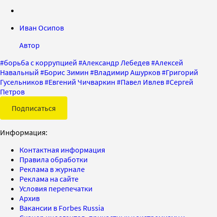
Иван Осипов
Автор
#
борьба с коррупцией
#
Александр Лебедев
#
Алексей
Навальный
#
Борис Зимин
#
Владимир Ашурков
#
Григорий
Гусельников
#
Евгений Чичваркин
#
Павел Ивлев
#
Сергей
Петров
Подписаться
Информация:
Контактная информация
Правила обработки
Реклама в журнале
Реклама на сайте
Условия перепечатки
Архив
Вакансии в Forbes Russia