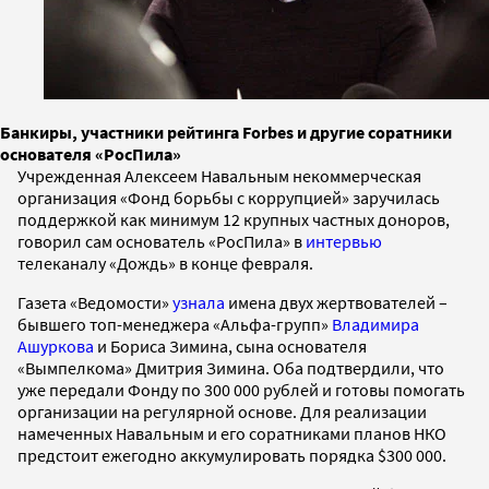
Банкиры, участники рейтинга Forbes и другие соратники
основателя «РосПила»
Учрежденная Алексеем Навальным некоммерческая
организация «Фонд борьбы с коррупцией» заручилась
поддержкой как минимум 12 крупных частных доноров,
говорил сам основатель «РосПила» в
интервью
телеканалу «Дождь» в конце февраля.
Газета «Ведомости»
узнала
имена двух жертвователей –
бывшего топ-менеджера «Альфа-групп»
Владимира
Ашуркова
и Бориса Зимина, сына основателя
«Вымпелкома» Дмитрия Зимина. Оба подтвердили, что
уже передали Фонду по 300 000 рублей и готовы помогать
организации на регулярной основе. Для реализации
намеченных Навальным и его соратниками планов НКО
предстоит ежегодно аккумулировать порядка $300 000.