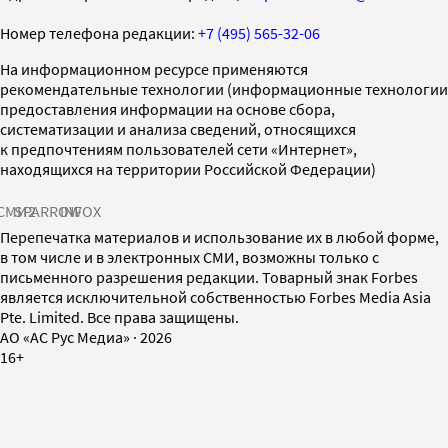
Номер телефона редакции:
+7 (495) 565-32-06
На информационном ресурсе применяются
рекомендательные технологии (информационные технологии
предоставления информации на основе сбора,
систематизации и анализа сведений, относящихся
к предпочтениям пользователей сети «Интернет»,
находящихся на территории Российской Федерации)
СМИ2
SPARROW
INFOX
Перепечатка материалов и использование их в любой форме,
в том числе и в электронных СМИ, возможны только с
письменного разрешения редакции. Товарный знак Forbes
является исключительной собственностью Forbes Media Asia
Pte. Limited. Все права защищены.
AO «АС Рус Медиа»
·
2026
16+