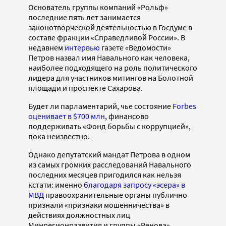
Основатель группы компаний «Рольф»
последние пять лет занимается
законотворческой деятельностью в Госдуме в
составе фракции «Справедливой России». В
недавнем
интервью
газете «Ведомости»
Петров назвал имя Навального как человека,
наиболее подходящего на роль политического
лидера для участников митингов на Болотной
площади и проспекте Сахарова.
Будет ли парламентарий, чье состояние
Forbes
оценивает в $700 млн
, финансово
поддерживать «Фонд борьбы с коррупцией»,
пока неизвестно.
Однако депутатский мандат Петрова в одном
из самых громких расследований Навального
последних месяцев пригодился как нельзя
кстати: именно
благодаря запросу «эсера» в
МВД
правоохранительные органы публично
признали «признаки мошенничества» в
действиях должностных лиц
Минрегионразвития и группы «Ренова»