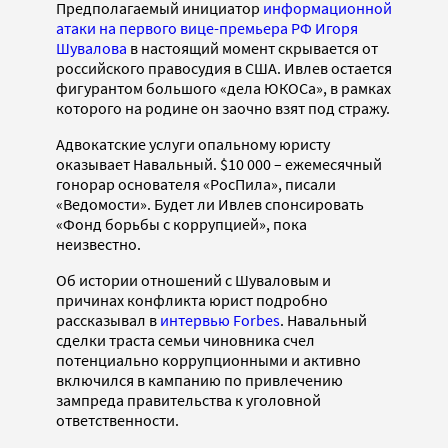
Предполагаемый инициатор
информационной
атаки на первого вице-премьера РФ Игоря
Шувалова
в настоящий момент скрывается от
российского правосудия в США. Ивлев остается
фигурантом большого «дела ЮКОСа», в рамках
которого на родине он заочно взят под стражу.
Адвокатские услуги опальному юристу
оказывает Навальный. $10 000 – ежемесячный
гонорар основателя «РосПила», писали
«Ведомости». Будет ли Ивлев спонсировать
«Фонд борьбы с коррупцией», пока
неизвестно.
Об истории отношений с Шуваловым и
причинах конфликта юрист подробно
рассказывал в
интервью Forbes
. Навальный
сделки траста семьи чиновника счел
потенциально коррупционными и активно
включился в кампанию по привлечению
зампреда правительства к уголовной
ответственности.