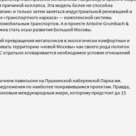
ся причиной коллапса. Эта модель более не способна
апии» и только затем заняться индустриальной реновацией и
ние «транспортного каркаса» — комплексной системы
томобильным транспортом. А в проекте Antoine Grumbach &
лжна стать осью развития Большой Москвы.
ий превращения мегаполисов в экологически комфортные и
ивать территорию «новой Москвы» как своего рода полигон
UC отдельно оговаривается необходимое условие отношений
вочном павильоне на Пушкинской набережной Парка им.
 предложения по наиболее понравившимся проектам. Правда,
 Боковым международным жюри, которому предстоит до 15