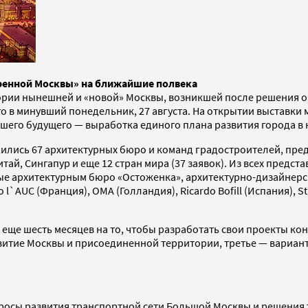
иренной Москвы» на ближайшие полвека
рии нынешней и «новой» Москвы, возникшей после решения о 
го в минувший понедельник, 27 августа. На открытии выставки
йшего будущего — выработка единого плана развития города в 
дились 67 архитектурных бюро и команд градостроителей, пред
й, Сингапур и еще 12 стран мира (37 заявок). Из всех предс
ные архитектурным бюро «Остоженка», архитектурно-дизайнерс
l`AUC (Франция), OMA (Голландия), Ricardo Bofill (Испания), St
 еще шесть месяцев на то, чтобы разработать свои проекты к
витие Москвы и присоединенной территории, третье — вариан
росы развития транспортной сети Большой Москвы и решения 