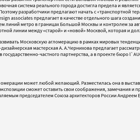
ровочная система реального города достигла предела и являет
Поэтому разработчики предлагают начать с «транспортной тер
esign associates предлагает в качестве отдельного шага созда
м линий метро в границах Большой Москвы и контролем за ав
ортной линии между «старой» и «новой» Москвой, которая и до
развивать Московскую агломерацию в рамках мировых тенденц
дизайнерская мастерская А. А.Чернихова предлагает рассматр
 государственно-частного партнерства, а в проекте бюро l`A
гломерации может любой желающий. Разместилась она в выста
ь экспозиции сможет оставить свои соображения, замечания и
лавляемым председателем Союза архитекторов России Андреем