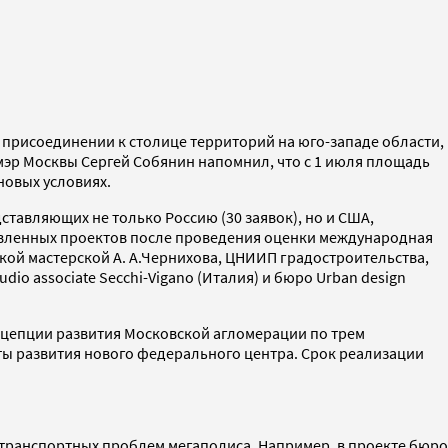
присоединении к столице территорий на юго-западе области,
 мэр Москвы Сергей Собянин напомнил, что с 1 июля площадь
новых условиях.
ставляющих не только Россию (30 заявок), но и США,
тавленных проектов после проведения оценки международная
кой мастерской А. А.Чернихова, ЦНИИП градостроительства,
udio associate Secchi-Vigano (Италия) и бюро Urban design
онцепции развития Московской агломерации по трем
ты развития нового федерального центра. Срок реализации
транспортных проблем мегаполиса. Например, в проекте бюро