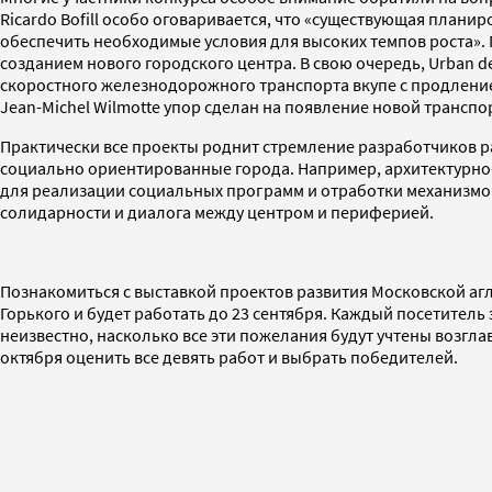
Ricardo Bofill особо оговаривается, что «существующая плани
обеспечить необходимые условия для высоких темпов роста». 
созданием нового городского центра. В свою очередь, Urban d
скоростного железнодорожного транспорта вкупе с продление
Jean-Michel Wilmotte упор сделан на появление новой трансп
Практически все проекты роднит стремление разработчиков 
социально ориентированные города. Например, архитектурно-
для реализации социальных программ и отработки механизмов
солидарности и диалога между центром и периферией.
Познакомиться с выставкой проектов развития Московской а
Горького и будет работать до 23 сентября. Каждый посетител
неизвестно, насколько все эти пожелания будут учтены возг
октября оценить все девять работ и выбрать победителей.