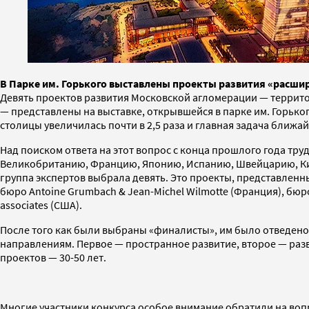
В Парке им. Горького выставлены проекты развития «расш
Девять проектов развития Московской агломерации — террито
— представлены на выставке, открывшейся в парке им. Горько
столицы увеличилась почти в 2,5 раза и главная задача ближа
Над поиском ответа на этот вопрос с конца прошлого года тру
Великобританию, Францию, Японию, Испанию, Швейцарию, Кита
группа экспертов выбрала девять. Это проекты, представлен
бюро Antoine Grumbach & Jean-Michel Wilmotte (Франция), бюро 
associates (США).
После того как были выбраны «финалисты», им было отведено
направлениям. Первое — пространное развитие, второе — раз
проектов — 30-50 лет.
Многие участники конкурса особое внимание обратили на воп