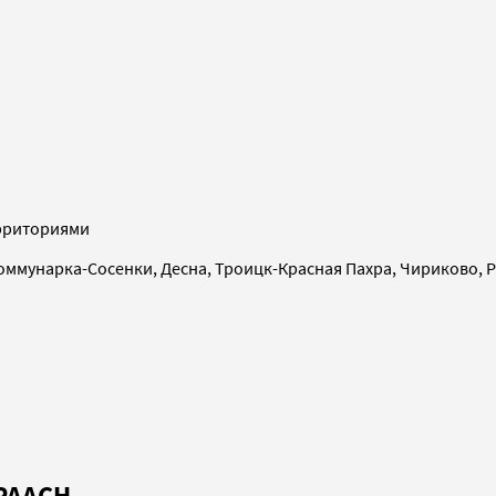
рриториями
оммунарка-Сосенки, Десна, Троицк-Красная Пахра, Чириково,
 РААСН