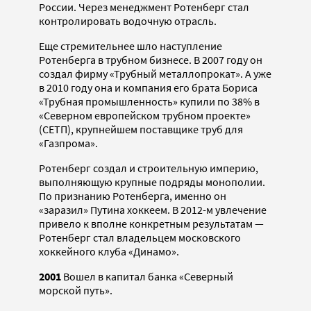
России. Через менеджмент Ротенберг стал
контролировать водочную отрасль.
Еще стремительнее шло наступление
Ротенберга в трубном бизнесе. В 2007 году он
создал фирму «Трубный металлопрокат». А уже
в 2010 году она и компания его брата Бориса
«Трубная промышленность» купили по 38% в
«Северном европейском трубном проекте»
(СЕТП), крупнейшем поставщике труб для
«Газпрома».
Ротенберг создал и строительную империю,
выполняющую крупные подряды монополии.
По признанию Ротенберга, именно он
«заразил» Путина хоккеем. В 2012-м увлечение
привело к вполне конкретным результатам —
Ротенберг стал владельцем московского
хоккейного клуба «Динамо».
2001
Вошел в капитал банка «Северный
морской путь».