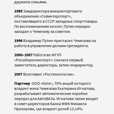
дружили семьями.
1989
Замдиректора внешнеторгового
объединения «Совинтерспорт»,
поставлявшего в СССР западные спорттовары.
По воспоминаниям коллег, Путин нередко
заходил к Чемезову за советом.
1996
Владимир Путин пригласил Чемезова на
работу в управление делами президента.
2000–2007
Работа во ФГУП
«Рособоронэкспорт»: сначала первый
заместитель директора, затем гендиректор.
2007
Возглавил «Ростехнологии».
Партнер
ООО «Кате», 70% акций которого
владеет жена Чемезова Екатерина Игнатова,
разрабатывает автоматические коробки
передач для АвтоВАЗа. Игнатова также входит
в совет директоров банка МФК Михаила
Прохорова, где владеет долей 13,14%.