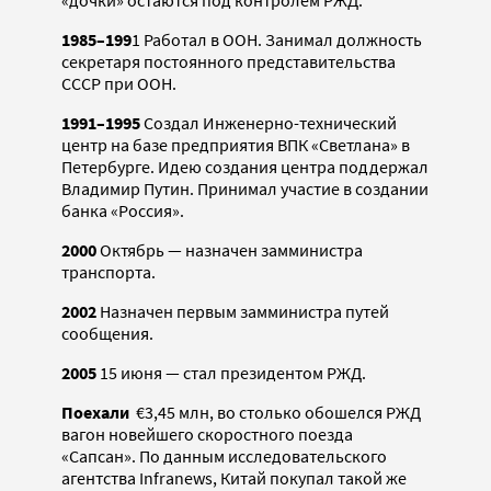
«дочки» остаются под контролем РЖД.
1985–199
1 Работал в ООН. Занимал должность
секретаря постоянного представительства
СССР при ООН.
1991–1995
Создал Инженерно-технический
центр на базе предприятия ВПК «Светлана» в
Петербурге. Идею создания центра поддержал
Владимир Путин. Принимал участие в создании
банка «Россия».
2000
Октябрь — назначен замминистра
транспорта.
2002
Назначен первым замминистра путей
сообщения.
2005
15 июня — стал президентом РЖД.
Поехали
€3,45 млн, во столько обошелся РЖД
вагон новейшего скоростного поезда
«Сапсан». По данным исследовательского
агентства Infranews, Китай покупал такой же