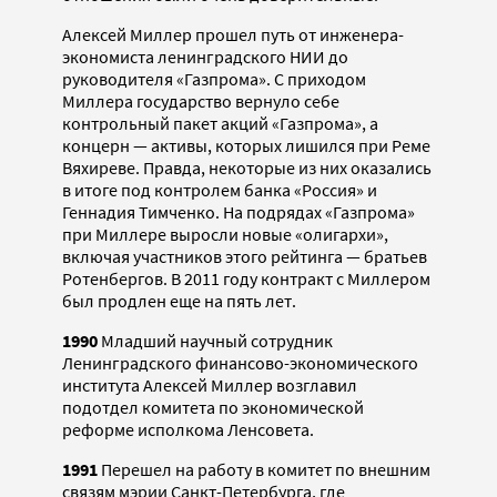
Алексей Миллер прошел путь от инженера-
экономиста ленинградского НИИ до
руководителя «Газпрома». С приходом
Миллера государство вернуло себе
контрольный пакет акций «Газпрома», а
концерн — активы, которых лишился при Реме
Вяхиреве. Правда, некоторые из них оказались
в итоге под контролем банка «Россия» и
Геннадия Тимченко. На подрядах «Газпрома»
при Миллере выросли новые «олигархи»,
включая участников этого рейтинга — братьев
Ротенбергов. В 2011 году контракт с Миллером
был продлен еще на пять лет.
1990
Младший научный сотрудник
Ленинградского финансово-экономического
института Алексей Миллер возглавил
подотдел комитета по экономической
реформе исполкома Ленсовета.
1991
Перешел на работу в комитет по внешним
связям мэрии Санкт-Петербурга, где