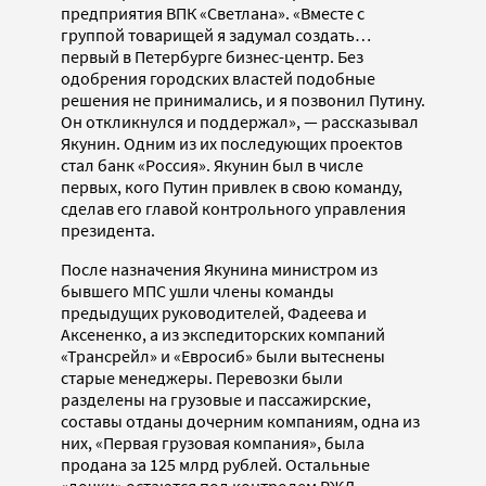
предприятия ВПК «Светлана». «Вместе с
группой товарищей я задумал создать…
первый в Петербурге бизнес-центр. Без
одобрения городских властей подобные
решения не принимались, и я позвонил Путину.
Он откликнулся и поддержал», — рассказывал
Якунин. Одним из их последующих проектов
стал банк «Россия». Якунин был в числе
первых, кого Путин привлек в свою команду,
сделав его главой контрольного управления
президента.
После назначения Якунина министром из
бывшего МПС ушли члены команды
предыдущих руководителей, Фадеева и
Аксененко, а из экспедиторских компаний
«Трансрейл» и «Евросиб» были вытеснены
старые менеджеры. Перевозки были
разделены на грузовые и пассажирские,
составы отданы дочерним компаниям, одна из
них, «Первая грузовая компания», была
продана за 125 млрд рублей. Остальные