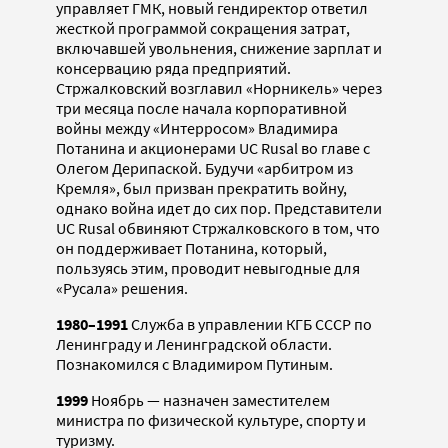
управляет ГМК, новый гендиректор ответил
жесткой программой сокращения затрат,
включавшей увольнения, снижение зарплат и
консервацию ряда предприятий.
Стржалковский возглавил «Норникель» через
три месяца после начала корпоративной
войны между «Интерросом» Владимира
Потанина и акционерами UC Rusal во главе с
Олегом Дерипаской. Будучи «арбитром из
Кремля», был призван прекратить войну,
однако война идет до сих пор. Представители
UC Rusal обвиняют Стржалковского в том, что
он поддерживает Потанина, который,
пользуясь этим, проводит невыгодные для
«Русала» решения.
1980–1991
Служба в управлении КГБ СССР по
Ленинграду и Ленинградской области.
Познакомился с Владимиром Путиным.
1999
Ноябрь — назначен заместителем
министра по физической культуре, спорту и
туризму.