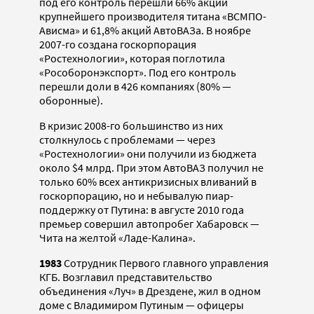
под его контроль перешли 66% акций
крупнейшего производителя титана «ВСМПО-
Ависма» и 61,8% акций АвтоВАЗа. В ноябре
2007-го создана госкорпорация
«Ростехнологии», которая поглотила
«Рособоронэкспорт». Под его контроль
перешли доли в 426 компаниях (80% —
оборонные).
В кризис 2008-го большинство из них
столкнулось с проблемами — через
«Ростехнологии» они получили из бюджета
около $4 млрд. При этом АвтоВАЗ получил не
только 60% всех антикризисных вливаний в
госкорпорацию, но и небывалую пиар-
поддержку от Путина: в августе 2010 года
премьер совершил автопробег Хабаровск —
Чита на желтой «Ладе-Калина».
1983
Сотрудник Первого главного управления
КГБ. Возглавил представительство
объединения «Луч» в Дрездене, жил в одном
доме с Владимиром Путиным — офицеры