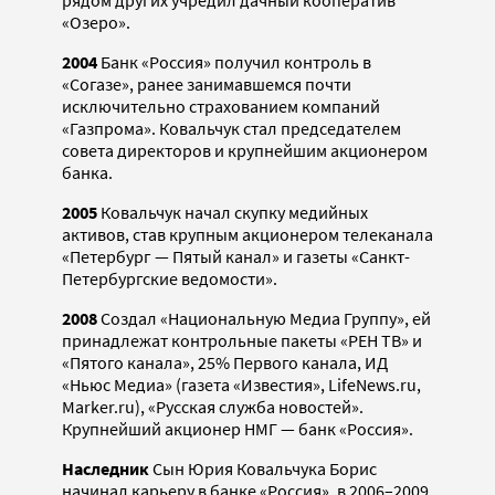
«Озеро».
2004
Банк «Россия» получил контроль в
«Согазе», ранее занимавшемся почти
исключительно страхованием компаний
«Газпрома». Ковальчук стал председателем
совета директоров и крупнейшим акционером
банка.
2005
Ковальчук начал скупку медийных
активов, став крупным акционером телеканала
«Петербург — Пятый канал» и газеты «Санкт-
Петербургские ведомости».
2008
Создал «Национальную Медиа Группу», ей
принадлежат контрольные пакеты «РЕН ТВ» и
«Пятого канала», 25% Первого канала, ИД
«Ньюс Медиа» (газета «Известия», LifeNews.ru,
Marker.ru), «Русская служба новостей».
Крупнейший акционер НМГ — банк «Россия».
Наследник
Сын Юрия Ковальчука Борис
начинал карьеру в банке «Россия», в 2006–2009