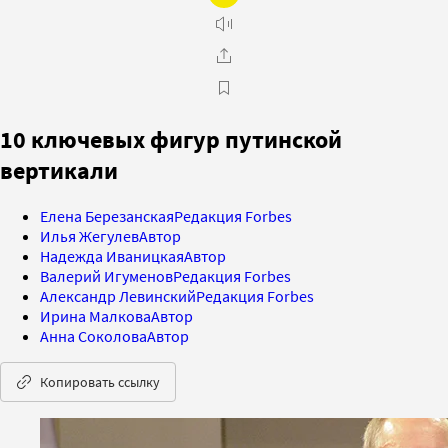
10 ключевых фигур путинской
вертикали
Елена Березанская
Редакция Forbes
Илья Жегулев
Автор
Надежда Иваницкая
Автор
Валерий Игуменов
Редакция Forbes
Александр Левинский
Редакция Forbes
Ирина Малкова
Автор
Анна Соколова
Автор
Копировать ссылку