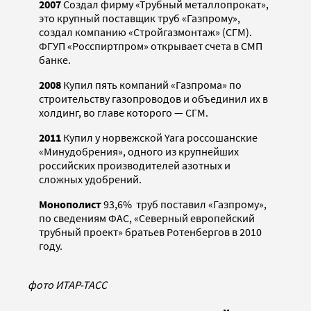
2007
Создал фирму «Трубный металлопрокат»,
это крупный поставщик труб «Газпрому»,
создал компанию «Стройгазмонтаж» (СГМ).
ФГУП «Росспиртпром» открывает счета в СМП
банке.
2008
Купил пять компаний «Газпрома» по
строительству газопроводов и объединил их в
холдинг, во главе которого — СГМ.
2011
Купил у норвежской Yara россошанские
«Минудобрения», одного из крупнейших
российских производителей азотных и
сложных удобрений.
Монополист
93,6% труб поставил «Газпрому»,
по сведениям ФАС, «Северный европейский
трубный проект» братьев Ротенбергов в 2010
году.
фото ИТАР-ТАСС