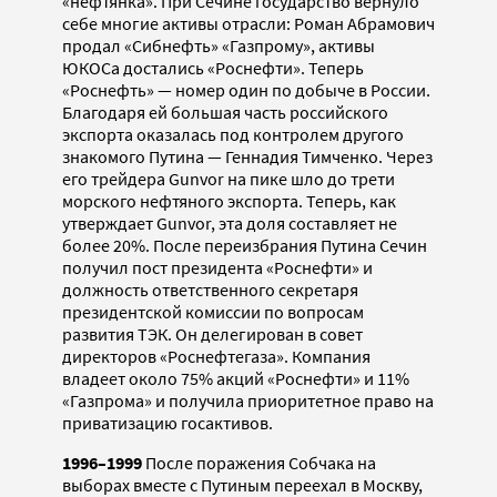
«нефтянка». При Сечине государство вернуло
себе многие активы отрасли: Роман Абрамович
продал «Сибнефть» «Газпрому», активы
ЮКОСа достались «Роснефти». Теперь
«Роснефть» — номер один по добыче в России.
Благодаря ей большая часть российского
экспорта оказалась под контролем другого
знакомого Путина — Геннадия Тимченко. Через
его трейдера Gunvor на пике шло до трети
морского нефтяного экспорта. Теперь, как
утверждает Gunvor, эта доля составляет не
более 20%. После переизбрания Путина Сечин
получил пост президента «Роснефти» и
должность ответственного секретаря
президентской комиссии по вопросам
развития ТЭК. Он делегирован в совет
директоров «Роснефтегаза». Компания
владеет около 75% акций «Роснефти» и 11%
«Газпрома» и получила приоритетное право на
приватизацию госактивов.
1996–1999
После поражения Собчака на
выборах вместе с Путиным переехал в Москву,