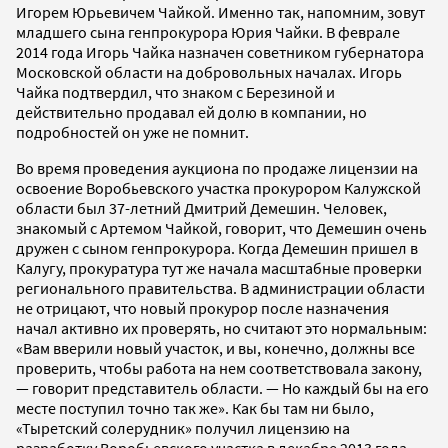
Игорем Юрьевичем Чайкой. Именно так, напомним, зовут
младшего сына генпрокурора Юрия Чайки. В феврале
2014 года Игорь Чайка назначен советником губернатора
Московской области на добровольных началах. Игорь
Чайка подтвердил, что знаком с Березиной и
действительно продавал ей долю в компании, но
подробностей он уже не помнит.
Во время проведения аукциона по продаже лицензии на
освоение Воробьевского участка прокурором Калужской
области был 37-летний Дмитрий Демешин. Человек,
знакомый с Артемом Чайкой, говорит, что Демешин очень
дружен с сыном генпрокурора. Когда Демешин пришел в
Калугу, прокуратура тут же начала масштабные проверки
регионального правительства. В администрации области
не отрицают, что новый прокурор после назначения
начал активно их проверять, но считают это нормальным:
«Вам вверили новый участок, и вы, конечно, должны все
проверить, чтобы работа на нем соответствовала закону,
— говорит представитель области. — Но каждый бы на его
месте поступил точно так же». Как бы там ни было,
«Тыретский солерудник» получил лицензию на
разработку Воробьевского участка в декабре 2013 года.