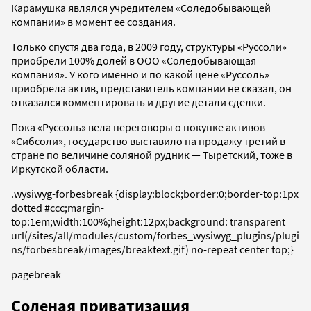
Карамушка являлся учредителем «Соледобывающей
компании» в момент ее создания.
Только спустя два года, в 2009 году, структуры «Руссоли»
приобрели 100% долей в ООО «Соледобывающая
компания». У кого именно и по какой цене «Руссоль»
приобрела актив, представитель компании не сказал, он
отказался комментировать и другие детали сделки.
Пока «Руссоль» вела переговоры о покупке активов
«Сибсоли», государство выставило на продажу третий в
стране по величине соляной рудник — Тыретский, тоже в
Иркутской области.
.wysiwyg-forbesbreak {display:block;border:0;border-top:1px
dotted #ccc;margin-
top:1em;width:100%;height:12px;background: transparent
url(/sites/all/modules/custom/forbes_wysiwyg_plugins/plugi
ns/forbesbreak/images/breaktext.gif) no-repeat center top;}
pagebreak
Соленая приватизация