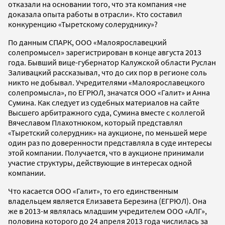
отказали на основании того, что эта компания «не
доказала опыта работы в отрасли». Кто составил
конкуренцию «Тыретскому солеруднику»?
По данным СПАРК, ООО «Малоярославецкий
солепромысел» зарегистрирован в конце августа 2013
года. Бывший вице-губернатор Калужской области Руслан
Заливацкий рассказывал, что до сих пор в регионе соль
никто не добывал. Учредителями «Малоярославецкого
солепромысла», по ЕГРЮЛ, значатся ООО «Галит» и Анна
Сумина. Как следует из судебных материалов на сайте
Высшего арбитражного суда, Сумина вместе с коллегой
Вячеславом Плахотнюком, который представлял
«Тыретский солерудник» на аукционе, по меньшей мере
один раз по доверенности представляла в суде интересы
этой компании. Получается, что в аукционе принимали
участие структуры, действующие в интересах одной
компании.
Что касается ООО «Галит», то его единственным
владельцем является Елизавета Березина (ЕГРЮЛ). Она
же в 2013-м являлась младшим учредителем ООО «АЛГ»,
половина которого до 24 апреля 2013 года числилась за