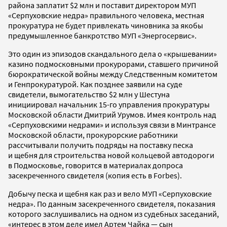
района заплатит $2 млн и поставит директором МУП
«Серпуховские недра» правильного человека, местная
прокуратура не будет привлекать чиновника за якобы
предумышленное банкротство МУП «Энергосервис».
Это один из эпизодов скандального дела о «крышевании»
казино подмосковными прокурорами, ставшего причиной
бюрократической войны между Следственным комитетом
и Генпрокуратурой. Как позднее заявили на суде
свидетели, вымогательство $2 млн у Шестуна
инициировал начальник 15-го управления прокуратуры
Московской области Дмитрий Урумов. Имея контроль над
«Серпуховскими недрами» и используя связи в Минтрансе
Московской области, прокурорские работники
рассчитывали получить подряды на поставку песка
и щебня для строительства новой кольцевой автодороги
в Подмосковье, говорится в материалах допроса
засекреченного свидетеля (копия есть в Forbes).
Добычу песка и щебня как раз и вело МУП «Серпуховские
недра». По данным засекреченного свидетеля, показания
которого заслушивались на одном из судебных заседаний,
«интерес в этом деле имел Артем Чайка — сын