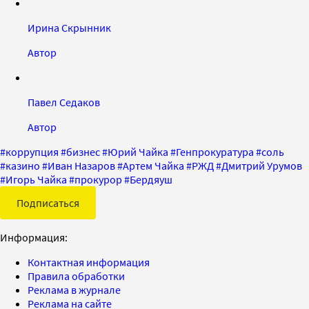
Ирина Скрынник
Автор
Павел Седаков
Автор
#
коррупция
#
бизнес
#
Юрий Чайка
#
Генпрокуратура
#
соль
#
казино
#
Иван Назаров
#
Артем Чайка
#
РЖД
#
Дмитрий Урумов
#
Игорь Чайка
#
прокурор
#
Бердяуш
Подписаться
Информация:
Контактная информация
Правила обработки
Реклама в журнале
Реклама на сайте