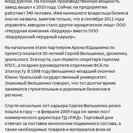
млрд рублей. На полную производственную мощность
завод вышел к 2010 году. Сейчас на предприятии
работают 340 человек. Имя нынешнего владельца бизнеса
она не назвала, заметив только, что в сентябре 2011 года
управлять заводом стало другое юридическое лицо: ООО
«Нерудная компания «Бердяуш» вместо ООО
«Бердяушский нерудный карьер».
На начальном этапе партнером Арона Юдашкина по
проекту оказался 30-летний Сергей Вильшенко, уроженец
уральского Златоуста, сын первого секретаря горкома
КПСС, а позднее руководителя отделения ФСБ по
Златоусту. В 1998 году Вильшенко-младший окончил
Южно-Уральский государственный университет.
Знакомый Вильшенко говорит, что тот долгое время
занимался строительным и дорожным бизнесом в
регионе.
Спустя несколько лет карьера Сергея Вильшенко резко
пошла в гору — в феврале 2009 года он занял пост
коммерческого директора ТД «РЖД». Торговый дом
отвечал за поставки монополии подвижного состава, а
также необходимых товаров и материалов всем ее