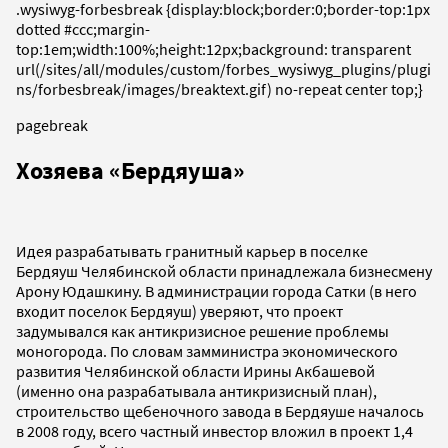
.wysiwyg-forbesbreak {display:block;border:0;border-top:1px
dotted #ccc;margin-
top:1em;width:100%;height:12px;background: transparent
url(/sites/all/modules/custom/forbes_wysiwyg_plugins/plugi
ns/forbesbreak/images/breaktext.gif) no-repeat center top;}
pagebreak
Хозяева «Бердяуша»
Идея разрабатывать гранитный карьер в поселке
Бердяуш Челябинской области принадлежала бизнесмену
Арону Юдашкину. В администрации города Сатки (в него
входит поселок Бердяуш) уверяют, что проект
задумывался как антикризисное решение проблемы
моногорода. По словам замминистра экономического
развития Челябинской области Ирины Акбашевой
(именно она разрабатывала антикризисный план),
строительство щебеночного завода в Бердяуше началось
в 2008 году, всего частный инвестор вложил в проект 1,4