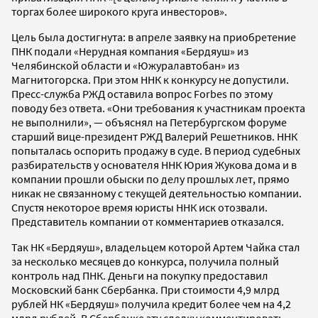
торгах более широкого круга инвесторов».
Цель была достигнута: в апреле заявку на приобретение
ПНК подали «Нерудная компания «Бердяуш» из
Челябинской области и «Южуралавтобан» из
Магнитогорска. При этом ННК к конкурсу не допустили.
Пресс-служба РЖД оставила вопрос Forbes по этому
поводу без ответа. «Они требования к участникам проекта
не выполнили», — объяснял на Петербургском форуме
старший вице-президент РЖД Валерий Решетников. ННК
попыталась оспорить продажу в суде. В период судебных
разбирательств у основателя ННК Юрия Жукова дома и в
компании прошли обыски по делу прошлых лет, прямо
никак не связанному с текущей деятельностью компании.
Спустя некоторое время юристы ННК иск отозвали.
Представитель компании от комментариев отказался.
Так НК «Бердяуш», владельцем которой Артем Чайка стал
за несколько месяцев до конкурса, получила полный
контроль над ПНК. Деньги на покупку предоставил
Московский банк Сбербанка. При стоимости 4,9 млрд
рублей НК «Бердяуш» получила кредит более чем на 4,2