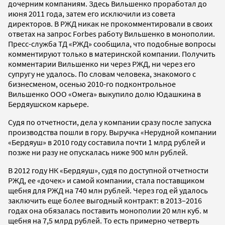
дочерним компаниям. Здесь Вильшенко проработал до
июня 2011 года, затем его исключили из совета
директоров. В РЖД никак не прокомментировали в своих
ответах на запрос Forbes работу Вильшенко в монополии.
Пресс-служба ТД «РЖД» сообщила, что подобные вопросы
комментируют только в материнской компании. Получить
комментарии Вильшенко ни через РЖД, ни через его
супругу не удалось. По словам человека, знакомого с
бизнесменом, осенью 2010-го подконтрольное
Вильшенко ООО «Омега» выкупило долю Юдашкина в
Бердяушском карьере.
Судя по отчетности, дела у компании сразу после запуска
производства пошли в гору. Выручка «Нерудной компании
«Бердяуш» в 2010 году составила почти 1 млрд рублей и
позже ни разу не опускалась ниже 900 млн рублей.
В 2012 году НК «Бердяуш», судя по доступной отчетности
РЖД, ее «дочек» и самой компании, стала поставщиком
щебня для РЖД на 740 млн рублей. Через год ей удалось
заключить еще более выгодный контракт: в 2013–2016
годах она обязалась поставить монополии 20 млн куб. м
щебня на 7,5 млрд рублей. То есть примерно четверть