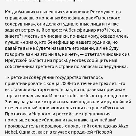
Когда бывших и нынешних чиновников Росимущества
спрашиваешь о конечных бенефициарах «Тыретского
солерудника», они делают удивленные лица и тут же
задают встречный вопрос: «А бенефициар кто? Кто, вы
знаете?» Местные чиновники, по-видимому, осведомлены
лучше: «Я знаю, кто бенефициар нашего рудника, но
давайте вы не будете называть его имени, а я не буду
говорить вам на это ни да, ни нет», — ответил чиновник из
Иркутской области на просьбу Forbes сообщить имя
собственника третьего в стране по запасам солерудника.
Тыретский солерудник государство пыталось
приватизировать с конца 2008-го в течение трех лет. Его
выставляли на торги шесть раз, но по разным причинам
торги откладывали. И не то чтобы не было претендентов.
Заявку на участие в приватизации подавали и крупнейший
отечественный производитель соли в стране «Руссоль»
Протасова и Черного, и российские предприятия
поменьше вроде «Сильвинита», и даже крупнейший
производитель порошковых покрытий голландская Akzo
Nobel. Однако, как и в случае с продажей «Первой