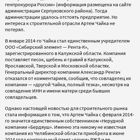
генпрокурора России» (информация размещена на сайте
администрации Серпуховского района). Тогда
администрации удалось отстоять предприятие. Но
интереса к строительной отрасли Артем Чайка не
потерял.
В январе 2014-го Чайка стал единственным учредителем
ООО «Сибирский элемент — Рента-К»,
зарегистрированного в Калужской области. Компания
поставляет песок, щебень и гравий в Калужской,
Ярославской, Тверской и Московской областях.
Генеральный директор компании Александр Ренгач
отказался от комментариев, сообщив, что совладелец их
компании — «другой Чайка, полный тезка», несмотря на
совпадение ИНН и имени матери среди бывших
совладельцев.
Однако настоящей новостью для строительного рынка
стала информация о том, что Артем Чайка с февраля 2014-
го значится единственным собственником «Нерудной
компании «Бердяуш». Именно эта никому не известная
компания из Челябинской области приобрела в июне
2014 года контрольный пакет «дочки» РЖД и ее