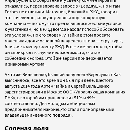
млрд рублей. В Сбербанке эту сделку комментировать
отказались, перенаправив запрос в «Бердяуш». Но и там
Forbes не ответили. Источник, близкий к РЖД, говорит,
что «очевидно, конкурс делался под конкретную
компанию — потому что предъявлялись жесткие условия
к участникам, но в РЖД всегда находят способ обосновать
эти условия». По его словам, у Чайки в этом проекте
маленькая доля: основной владелец актива — структуры,
близкие к менеджменту РЖД. Его же взяли в долю, чтобы
он «прикрыл» в случае необходимости, считает
собеседник Forbes. Этой же версии придерживается
и знакомый Артема.
А что же Вильшенко, бывший владелец «Бердяуша»? Как
выяснилось, все это время он был при деле. Шестого
августа 2014 года Артем Чайка и Сергей Вильшенко
зарегистрировали в Москве ООО «Управляющая компания
ПНК», в которой им принадлежит 51% и 49%
соответственно. Два молодых амбициозных
предпринимателя наконец-то стали полноправными
владельцами «вечного подряда».
Соленая доля