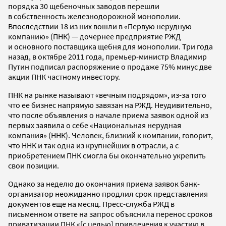
порядка 30 щебеночных заводов перешли
в собственность железнодорожной монополии.
Впоследствии 18 из них вошли в «Первую нерудную
компанию» (ПНК) — дочернее предприятие РЖД
и основного поставщика щебня для монополии. Три года
назад, в октябре 2011 года, премьер-министр Владимир
Путин подписал распоряжение о продаже 75% минус две
акции ПНК частному инвестору.
ПНК на рынке называют «вечным подрядом», из-за того
что ее бизнес напрямую завязан на РЖД. Неудивительно,
что после объявления о начале приема заявок одной из
первых заявила о себе «Национальная нерудная
компания» (ННК). Человек, близкий к компании, говорит,
что ННК и так одна из крупнейших в отрасли, а с
приобретением ПНК смогла бы окончательно укрепить
свои позиции.
Однако за неделю до окончания приема заявок банк-
организатор неожиданно продлил срок представления
документов еще на месяц. Пресс-служба РЖД в
письменном ответе на запрос объяснила перенос сроков
приватизации ПНК «[с целью] привлечения к участию в