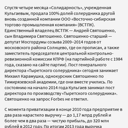
Спустя четыре месяца «Солидарность», учрежденная
Кульгаевым, продала 100% долей солерудника другой
вновь созданной компании ООО «Восточно-сибирская
торгово-промышленная компания» (ВСТПК).
Единственный владелец ВСТПК — Андрей Святошенко,
сын Владимира Святошенко. Святошенко-старший —
депутат Мосгордумы созыва 2009–2014 годов от
московского района Солнцево, где он прописан, а также
заместитель председателя центральной контрольно-
ревизионной комиссии КПРФ (на партийной работе с 1984
года, сказано на сайте партии). Пост генерального
директора «Тыретского солерудника» сегодня занимает
Михаил Карамушка, однокурсник Святошенко по
Тимирязевской академии, где они вместе учились. По
состоянию на начало 2014 года Кульгаев занимал пост
директора по производству «Тыретского солерудника».
Святошенко на запрос Forbes не ответил.
С момента приватизации в конце 2010 года предприятие в
два раза нарастило выручку — до 1,17 млрд рублей и
более чем в два раза — чистую прибыль, до 320 млн
рублей в 2012 году. По итогам 2013 года выручка