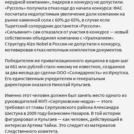
нерудной компании», лидеров к конкурсу не допустили.
«Руссоль» получила отказ еще до начала конкурса: ФАС
посчитала недопустимым увеличение доли компании на
рынке каменной соли с 60% до 65%, в случае если
Тыретский солерудник достанется «Руссоли».
«Сильвинит» сам отказался от участия в конкурсе — новый
собственник объединял компанию с «Уралкалием».
Структуру Alzo Nobel в России не допустили к конкурсу,
мотивировав отказ неполным комплектом документов.
Победителем же приватизационного аукциона в один шаг
за 661 млн рублей стало никому не известное, созданное
за два месяца до сделки ООО «Солидарность» из Иркутска.
Его единственным учредителем и генеральным
директором оказался Николай Кульгаев.
Именно этот человек должен был занять место одного из
руководителей МУП «Серпуховские недра» — этого
требовал от главы Серпуховского района Александра
Шестуна в 2009 году бизнесмен Назаров. В той истории
фигурировал и Кульгаев — как человек, действующий в
интересах Артема Чайки. Это следует из материалов
Следственного комитета.