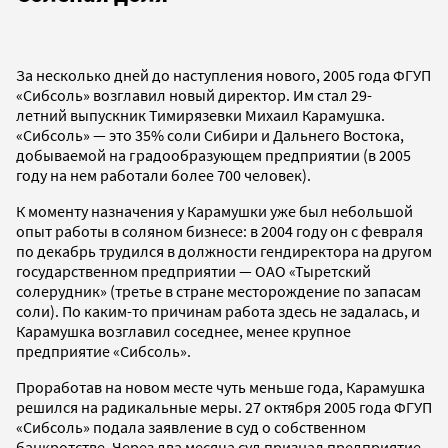
За несколько дней до наступления нового, 2005 года ФГУП
«Сибсоль» возглавил новый директор. Им стал 29-
летний выпускник Тимирязевки Михаил Карамушка.
«Сибсоль» — это 35% соли Сибири и Дальнего Востока,
добываемой на градообразующем предприятии (в 2005
году на нем работали более 700 человек).
К моменту назначения у Карамушки уже был небольшой
опыт работы в соляном бизнесе: в 2004 году он с февраля
по декабрь трудился в должности гендиректора на другом
государственном предприятии — ОАО «Тыретский
солерудник» (третье в стране месторождение по запасам
соли). По каким-то причинам работа здесь не задалась, и
Карамушка возглавил соседнее, менее крупное
предприятие «Сибсоль».
Проработав на новом месте чуть меньше года, Карамушка
решился на радикальные меры. 27 октября 2005 года ФГУП
«Сибсоль» подала заявление в суд о собственном
банкротстве. Через два месяца суд признал предприятие