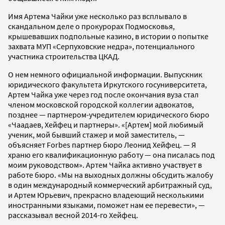
Имя Артема Чайки уже несколько раз всплывало в
скандальном деле о прокурорах Подмосковья,
крышевавших подпольные казино, в истории о попытке
захвата МУП «Серпуховские недра», потенциального
участника строительства ЦКАД.
О нем немного официальной информации. Выпускник
юридического факультета Иркутского госуниверситета,
Артем Чайка уже через год после окончания вуза стал
членом московской городской коллегии адвокатов,
позднее — партнером-учредителем юридического бюро
«Чаадаев, Хейфец и партнеры». «[Артем] мой любимый
ученик, мой бывший стажер и мой заместитель, —
объясняет Forbes партнер бюро Леонид Хейфец. — Я
храню его квалификационную работу — она писалась под
моим руководством». Артем Чайка активно участвует в
работе бюро. «Мы на выходных должны обсудить жалобу
в один международный коммерческий арбитражный суд,
и Артем Юрьевич, прекрасно владеющий несколькими
иностранными языками, поможет нам ее перевести», —
рассказывал весной 2014-го Хейфец.