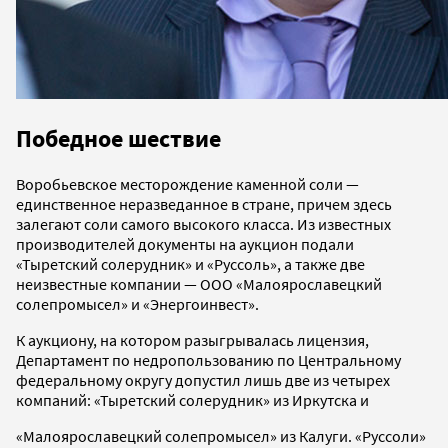
Победное шествие
Воробьевское месторождение каменной соли —
единственное неразведанное в стране, причем здесь
залегают соли самого высокого класса. Из известных
производителей документы на аукцион подали
«Тыретский солерудник» и «Руссоль», а также две
неизвестные компании — ООО «Малоярославецкий
солепромысел» и «Энергоинвест».
К аукциону, на котором разыгрывалась лицензия,
Департамент по недропользованию по Центральному
федеральному округу допустил лишь две из четырех
компаний: «Тыретский солерудник» из Иркутска и
«Малоярославецкий солепромысел» из Калуги. «Руссоли»