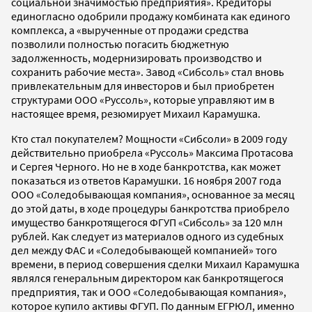
социальной значимостью предприятия». Кредиторы
единогласно одобрили продажу комбината как единого
комплекса, а «вырученные от продажи средства
позволили полностью погасить бюджетную
задолженность, модернизировать производство и
сохранить рабочие места». Завод «Сибсоль» стал вновь
привлекательным для инвесторов и был приобретен
структурами ООО «Руссоль», которые управляют им в
настоящее время, резюмирует Михаил Карамушка.
Кто стал покупателем? Мощности «Сибсоли» в 2009 году
действительно приобрела «Руссоль» Максима Протасова
и Сергея Черного. Но не в ходе банкротства, как может
показаться из ответов Карамушки. 16 ноября 2007 года
ООО «Соледобывающая компания», основанное за месяц
до этой даты, в ходе процедуры банкротства приобрело
имущество банкротящегося ФГУП «Сибсоль» за 120 млн
рублей. Как следует из материалов одного из судебных
дел между ФАС и «Соледобывающей компанией» того
времени, в период совершения сделки Михаил Карамушка
являлся генеральным директором как банкротящегося
предприятия, так и ООО «Соледобывающая компания»,
которое купило активы ФГУП. По данным ЕГРЮЛ, именно