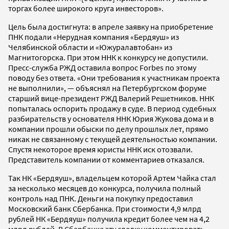
торгах более широкого круга инвесторов».
Цель была достигнута: в апреле заявку на приобретение
ПНК подали «Нерудная компания «Бердяуш» из
Челябинской области и «Южуралавтобан» из
Магнитогорска. При этом ННК к конкурсу не допустили.
Пресс-служба РЖД оставила вопрос Forbes по этому
поводу без ответа. «Они требования к участникам проекта
не выполнили», — объяснял на Петербургском форуме
старший вице-президент РЖД Валерий Решетников. ННК
попыталась оспорить продажу в суде. В период судебных
разбирательств у основателя ННК Юрия Жукова дома и в
компании прошли обыски по делу прошлых лет, прямо
никак не связанному с текущей деятельностью компании.
Спустя некоторое время юристы ННК иск отозвали.
Представитель компании от комментариев отказался.
Так НК «Бердяуш», владельцем которой Артем Чайка стал
за несколько месяцев до конкурса, получила полный
контроль над ПНК. Деньги на покупку предоставил
Московский банк Сбербанка. При стоимости 4,9 млрд
рублей НК «Бердяуш» получила кредит более чем на 4,2