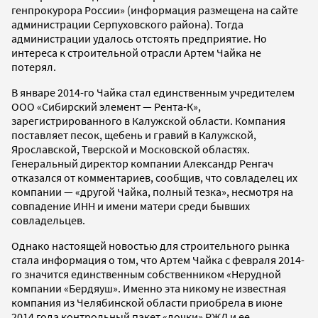
генпрокурора России» (информация размещена на сайте
администрации Серпуховского района). Тогда
администрации удалось отстоять предприятие. Но
интереса к строительной отрасли Артем Чайка не
потерял.
В январе 2014-го Чайка стал единственным учредителем
ООО «Сибирский элемент — Рента-К»,
зарегистрированного в Калужской области. Компания
поставляет песок, щебень и гравий в Калужской,
Ярославской, Тверской и Московской областях.
Генеральный директор компании Александр Ренгач
отказался от комментариев, сообщив, что совладелец их
компании — «другой Чайка, полный тезка», несмотря на
совпадение ИНН и имени матери среди бывших
совладельцев.
Однако настоящей новостью для строительного рынка
стала информация о том, что Артем Чайка с февраля 2014-
го значится единственным собственником «Нерудной
компании «Бердяуш». Именно эта никому не известная
компания из Челябинской области приобрела в июне
2014 года контрольный пакет «дочки» РЖД и ее