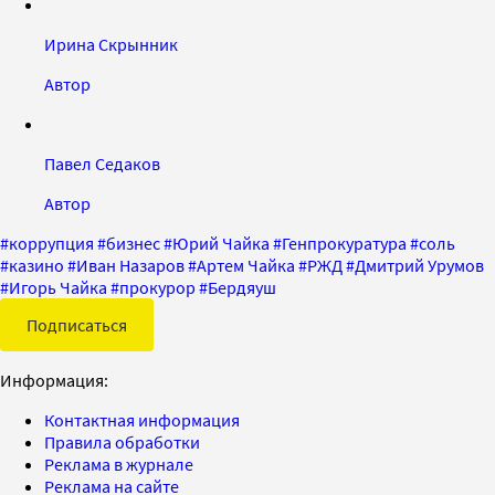
Ирина Скрынник
Автор
Павел Седаков
Автор
#
коррупция
#
бизнес
#
Юрий Чайка
#
Генпрокуратура
#
соль
#
казино
#
Иван Назаров
#
Артем Чайка
#
РЖД
#
Дмитрий Урумов
#
Игорь Чайка
#
прокурор
#
Бердяуш
Подписаться
Информация:
Контактная информация
Правила обработки
Реклама в журнале
Реклама на сайте