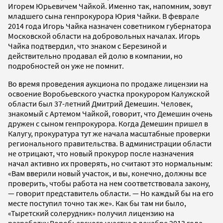
Игорем Юрьевичем Чайкой. Именно так, напомним, зовут
младшего сына генпрокурора Юрия Чайки. В феврале
2014 года Игорь Чайка назначен советником губернатора
Московской области на добровольных началах. Игорь
Чайка подтвердил, что знаком с Березиной и
действительно продавал ей долю в компании, но
подробностей он уже не помнит.
Во время проведения аукциона по продаже лицензии на
освоение Воробьевского участка прокурором Калужской
области был 37-летний Дмитрий Демешин. Человек,
знакомый с Артемом Чайкой, говорит, что Демешин очень
дружен с сыном генпрокурора. Когда Демешин пришел в
Калугу, прокуратура тут же начала масштабные проверки
регионального правительства. В администрации области
не отрицают, что новый прокурор после назначения
начал активно их проверять, но считают это нормальным:
«Вам вверили новый участок, и вы, конечно, должны все
проверить, чтобы работа на нем соответствовала закону,
— говорит представитель области. — Но каждый бы на его
месте поступил точно так же». Как бы там ни было,
«Тыретский солерудник» получил лицензию на
разработку Воробьевского участка в декабре 2013 года.