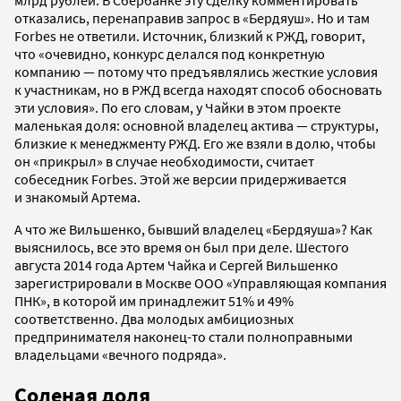
млрд рублей. В Сбербанке эту сделку комментировать
отказались, перенаправив запрос в «Бердяуш». Но и там
Forbes не ответили. Источник, близкий к РЖД, говорит,
что «очевидно, конкурс делался под конкретную
компанию — потому что предъявлялись жесткие условия
к участникам, но в РЖД всегда находят способ обосновать
эти условия». По его словам, у Чайки в этом проекте
маленькая доля: основной владелец актива — структуры,
близкие к менеджменту РЖД. Его же взяли в долю, чтобы
он «прикрыл» в случае необходимости, считает
собеседник Forbes. Этой же версии придерживается
и знакомый Артема.
А что же Вильшенко, бывший владелец «Бердяуша»? Как
выяснилось, все это время он был при деле. Шестого
августа 2014 года Артем Чайка и Сергей Вильшенко
зарегистрировали в Москве ООО «Управляющая компания
ПНК», в которой им принадлежит 51% и 49%
соответственно. Два молодых амбициозных
предпринимателя наконец-то стали полноправными
владельцами «вечного подряда».
Соленая доля