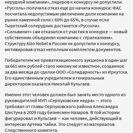
нерудной компании», лидеров к конкурсу не допустили.
«Руссоль» получила отказ еще до начала конкурса: ФАС
посчитала недопустимым увеличение доли компании на
рынке каменной соли с 60% до 65%, в случае если
Тыретский солерудник достанется «Руссоли».
«Сильвинит» сам отказался от участия в конкурсе — новый
собственник объединял компанию с «Уралкалием».
Структуру Alzo Nobel в России не допустили к конкурсу,
мотивировав отказ неполным комплектом документов.
Победителем же приватизационного аукциона в один шаг
за 661 млн рублей стало никому не известное, созданное
за два месяца до сделки ООО «Солидарность» из Иркутска.
Его единственным учредителем и генеральным
директором оказался Николай Кульгаев.
Именно этот человек должен был занять место одного из
руководителей МУП «Серпуховские недра» — этого
требовал от главы Серпуховского района Александра
Шестуна в 2009 году бизнесмен Назаров. В той истории
фигурировал и Кульгаев — как человек, действующий в
интересах Артема Чайки. Это следует из материалов
Следственного комитета.