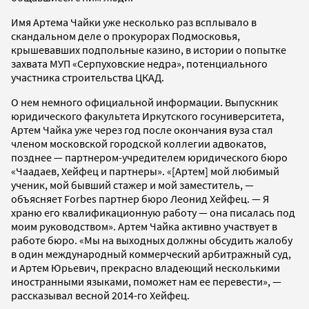
Имя Артема Чайки уже несколько раз всплывало в
скандальном деле о прокурорах Подмосковья,
крышевавших подпольные казино, в истории о попытке
захвата МУП «Серпуховские недра», потенциального
участника строительства ЦКАД.
О нем немного официальной информации. Выпускник
юридического факультета Иркутского госуниверситета,
Артем Чайка уже через год после окончания вуза стал
членом московской городской коллегии адвокатов,
позднее — партнером-учредителем юридического бюро
«Чаадаев, Хейфец и партнеры». «[Артем] мой любимый
ученик, мой бывший стажер и мой заместитель, —
объясняет Forbes партнер бюро Леонид Хейфец. — Я
храню его квалификационную работу — она писалась под
моим руководством». Артем Чайка активно участвует в
работе бюро. «Мы на выходных должны обсудить жалобу
в один международный коммерческий арбитражный суд,
и Артем Юрьевич, прекрасно владеющий несколькими
иностранными языками, поможет нам ее перевести», —
рассказывал весной 2014-го Хейфец.