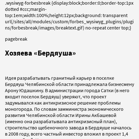
.wysiwyg-forbesbreak {display:block;border:0;border-top:1px
dotted #ccc;margin-
top:1em;width:100%;height:12px;background: transparent
url(/sites/all/modules/custom/forbes_wysiwyg_plugins/plugi
ns/forbesbreak/images/breaktext.gif) no-repeat center top;}
pagebreak
Хозяева «Бердяуша»
Идея разрабатывать гранитный карьер в поселке
Бердяуш Челябинской области принадлежала бизнесмену
Арону Юдашкину. В администрации города Сатки (в него
входит поселок Бердяуш) уверяют, что проект
задумывался как антикризисное решение проблемы
моногорода. По словам замминистра экономического
развития Челябинской области Ирины Акбашевой
(именно она разрабатывала антикризисный план),
строительство щебеночного завода в Бердяуше началось
в 2008 году, всего частный инвестор вложил в проект 1,4