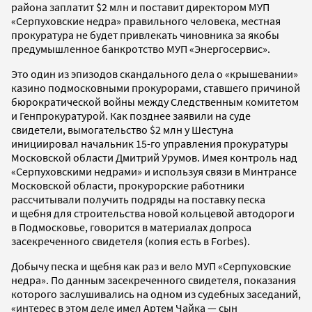
района заплатит $2 млн и поставит директором МУП
«Серпуховские недра» правильного человека, местная
прокуратура не будет привлекать чиновника за якобы
предумышленное банкротство МУП «Энергосервис».
Это один из эпизодов скандального дела о «крышевании»
казино подмосковными прокурорами, ставшего причиной
бюрократической войны между Следственным комитетом
и Генпрокуратурой. Как позднее заявили на суде
свидетели, вымогательство $2 млн у Шестуна
инициировал начальник 15-го управления прокуратуры
Московской области Дмитрий Урумов. Имея контроль над
«Серпуховскими недрами» и используя связи в Минтрансе
Московской области, прокурорские работники
рассчитывали получить подряды на поставку песка
и щебня для строительства новой кольцевой автодороги
в Подмосковье, говорится в материалах допроса
засекреченного свидетеля (копия есть в Forbes).
Добычу песка и щебня как раз и вело МУП «Серпуховские
недра». По данным засекреченного свидетеля, показания
которого заслушивались на одном из судебных заседаний,
«интерес в этом деле имел Артем Чайка — сын