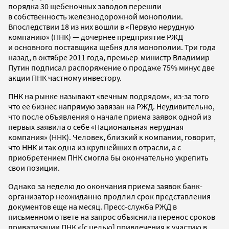
порядка 30 щебеночных заводов перешли
в собственность железнодорожной монополии.
Впоследствии 18 из них вошли в «Первую нерудную
компанию» (ПНК) — дочернее предприятие РЖД
и основного поставщика щебня для монополии. Три года
назад, в октябре 2011 года, премьер-министр Владимир
Путин подписал распоряжение о продаже 75% минус две
акции ПНК частному инвестору.
ПНК на рынке называют «вечным подрядом», из-за того
что ее бизнес напрямую завязан на РЖД. Неудивительно,
что после объявления о начале приема заявок одной из
первых заявила о себе «Национальная нерудная
компания» (ННК). Человек, близкий к компании, говорит,
что ННК и так одна из крупнейших в отрасли, а с
приобретением ПНК смогла бы окончательно укрепить
свои позиции.
Однако за неделю до окончания приема заявок банк-
организатор неожиданно продлил срок представления
документов еще на месяц. Пресс-служба РЖД в
письменном ответе на запрос объяснила перенос сроков
приватизации ПНК «[с целью] привлечения к участию в