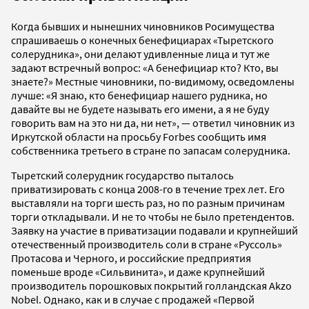
Когда бывших и нынешних чиновников Росимущества
спрашиваешь о конечных бенефициарах «Тыретского
солерудника», они делают удивленные лица и тут же
задают встречный вопрос: «А бенефициар кто? Кто, вы
знаете?» Местные чиновники, по-видимому, осведомлены
лучше: «Я знаю, кто бенефициар нашего рудника, но
давайте вы не будете называть его имени, а я не буду
говорить вам на это ни да, ни нет», — ответил чиновник из
Иркутской области на просьбу Forbes сообщить имя
собственника третьего в стране по запасам солерудника.
Тыретский солерудник государство пыталось
приватизировать с конца 2008-го в течение трех лет. Его
выставляли на торги шесть раз, но по разным причинам
торги откладывали. И не то чтобы не было претендентов.
Заявку на участие в приватизации подавали и крупнейший
отечественный производитель соли в стране «Руссоль»
Протасова и Черного, и российские предприятия
поменьше вроде «Сильвинита», и даже крупнейший
производитель порошковых покрытий голландская Akzo
Nobel. Однако, как и в случае с продажей «Первой