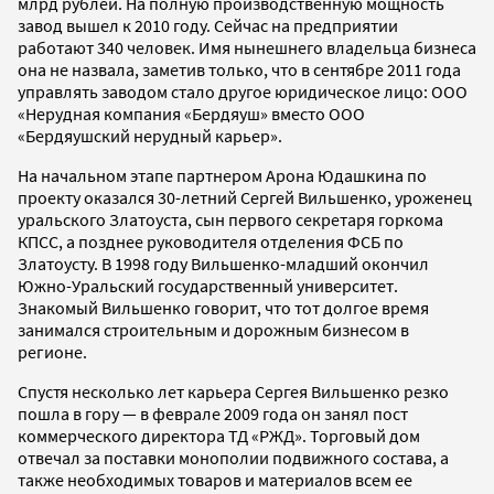
млрд рублей. На полную производственную мощность
завод вышел к 2010 году. Сейчас на предприятии
работают 340 человек. Имя нынешнего владельца бизнеса
она не назвала, заметив только, что в сентябре 2011 года
управлять заводом стало другое юридическое лицо: ООО
«Нерудная компания «Бердяуш» вместо ООО
«Бердяушский нерудный карьер».
На начальном этапе партнером Арона Юдашкина по
проекту оказался 30-летний Сергей Вильшенко, уроженец
уральского Златоуста, сын первого секретаря горкома
КПСС, а позднее руководителя отделения ФСБ по
Златоусту. В 1998 году Вильшенко-младший окончил
Южно-Уральский государственный университет.
Знакомый Вильшенко говорит, что тот долгое время
занимался строительным и дорожным бизнесом в
регионе.
Спустя несколько лет карьера Сергея Вильшенко резко
пошла в гору — в феврале 2009 года он занял пост
коммерческого директора ТД «РЖД». Торговый дом
отвечал за поставки монополии подвижного состава, а
также необходимых товаров и материалов всем ее