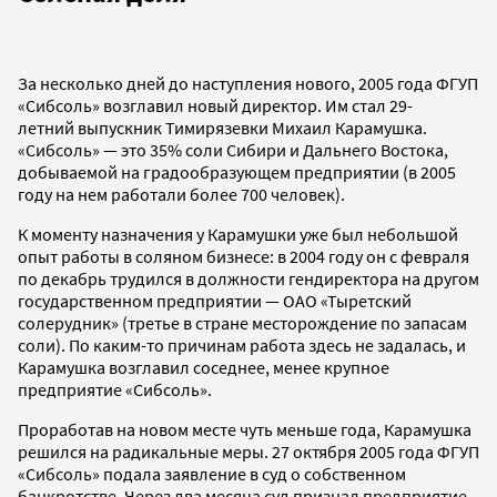
За несколько дней до наступления нового, 2005 года ФГУП
«Сибсоль» возглавил новый директор. Им стал 29-
летний выпускник Тимирязевки Михаил Карамушка.
«Сибсоль» — это 35% соли Сибири и Дальнего Востока,
добываемой на градообразующем предприятии (в 2005
году на нем работали более 700 человек).
К моменту назначения у Карамушки уже был небольшой
опыт работы в соляном бизнесе: в 2004 году он с февраля
по декабрь трудился в должности гендиректора на другом
государственном предприятии — ОАО «Тыретский
солерудник» (третье в стране месторождение по запасам
соли). По каким-то причинам работа здесь не задалась, и
Карамушка возглавил соседнее, менее крупное
предприятие «Сибсоль».
Проработав на новом месте чуть меньше года, Карамушка
решился на радикальные меры. 27 октября 2005 года ФГУП
«Сибсоль» подала заявление в суд о собственном
банкротстве. Через два месяца суд признал предприятие