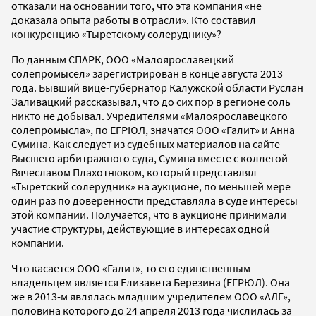
отказали на основании того, что эта компания «не
доказала опыта работы в отрасли». Кто составил
конкуренцию «Тыретскому солеруднику»?
По данным СПАРК, ООО «Малоярославецкий
солепромысел» зарегистрирован в конце августа 2013
года. Бывший вице-губернатор Калужской области Руслан
Заливацкий рассказывал, что до сих пор в регионе соль
никто не добывал. Учредителями «Малоярославецкого
солепромысла», по ЕГРЮЛ, значатся ООО «Галит» и Анна
Сумина. Как следует из судебных материалов на сайте
Высшего арбитражного суда, Сумина вместе с коллегой
Вячеславом Плахотнюком, который представлял
«Тыретский солерудник» на аукционе, по меньшей мере
один раз по доверенности представляла в суде интересы
этой компании. Получается, что в аукционе принимали
участие структуры, действующие в интересах одной
компании.
Что касается ООО «Галит», то его единственным
владельцем является Елизавета Березина (ЕГРЮЛ). Она
же в 2013-м являлась младшим учредителем ООО «АЛГ»,
половина которого до 24 апреля 2013 года числилась за