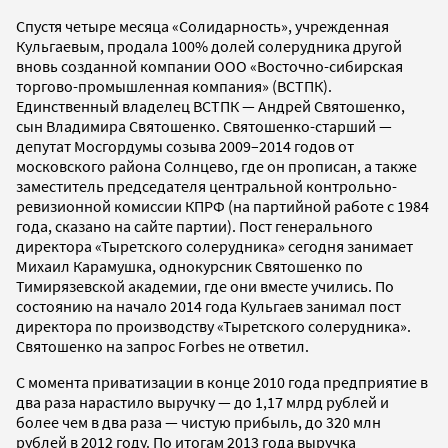
Спустя четыре месяца «Солидарность», учрежденная
Кульгаевым, продала 100% долей солерудника другой
вновь созданной компании ООО «Восточно-сибирская
торгово-промышленная компания» (ВСТПК).
Единственный владелец ВСТПК — Андрей Святошенко,
сын Владимира Святошенко. Святошенко-старший —
депутат Мосгордумы созыва 2009–2014 годов от
московского района Солнцево, где он прописан, а также
заместитель председателя центральной контрольно-
ревизионной комиссии КПРФ (на партийной работе с 1984
года, сказано на сайте партии). Пост генерального
директора «Тыретского солерудника» сегодня занимает
Михаил Карамушка, однокурсник Святошенко по
Тимирязевской академии, где они вместе учились. По
состоянию на начало 2014 года Кульгаев занимал пост
директора по производству «Тыретского солерудника».
Святошенко на запрос Forbes не ответил.
С момента приватизации в конце 2010 года предприятие в
два раза нарастило выручку — до 1,17 млрд рублей и
более чем в два раза — чистую прибыль, до 320 млн
рублей в 2012 году. По итогам 2013 года выручка