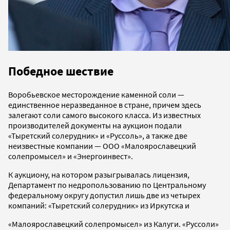
Победное шествие
Воробьевское месторождение каменной соли —
единственное неразведанное в стране, причем здесь
залегают соли самого высокого класса. Из известных
производителей документы на аукцион подали
«Тыретский солерудник» и «Руссоль», а также две
неизвестные компании — ООО «Малоярославецкий
солепромысел» и «Энергоинвест».
К аукциону, на котором разыгрывалась лицензия,
Департамент по недропользованию по Центральному
федеральному округу допустил лишь две из четырех
компаний: «Тыретский солерудник» из Иркутска и
«Малоярославецкий солепромысел» из Калуги. «Руссоли»