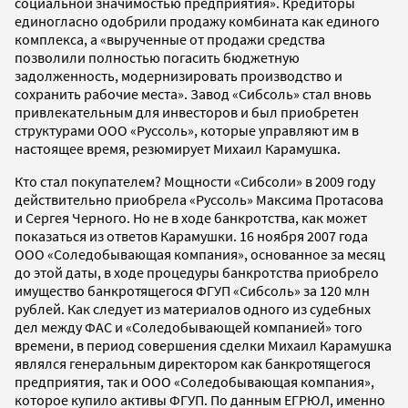
социальной значимостью предприятия». Кредиторы
единогласно одобрили продажу комбината как единого
комплекса, а «вырученные от продажи средства
позволили полностью погасить бюджетную
задолженность, модернизировать производство и
сохранить рабочие места». Завод «Сибсоль» стал вновь
привлекательным для инвесторов и был приобретен
структурами ООО «Руссоль», которые управляют им в
настоящее время, резюмирует Михаил Карамушка.
Кто стал покупателем? Мощности «Сибсоли» в 2009 году
действительно приобрела «Руссоль» Максима Протасова
и Сергея Черного. Но не в ходе банкротства, как может
показаться из ответов Карамушки. 16 ноября 2007 года
ООО «Соледобывающая компания», основанное за месяц
до этой даты, в ходе процедуры банкротства приобрело
имущество банкротящегося ФГУП «Сибсоль» за 120 млн
рублей. Как следует из материалов одного из судебных
дел между ФАС и «Соледобывающей компанией» того
времени, в период совершения сделки Михаил Карамушка
являлся генеральным директором как банкротящегося
предприятия, так и ООО «Соледобывающая компания»,
которое купило активы ФГУП. По данным ЕГРЮЛ, именно