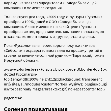
Карамушка являлся учредителем «Соледобывающей
компании» в момент ее создания.
Только спустя два года, в 2009 году, структуры «Руссоли»
приобрели 100% долей в ООО «Соледобывающая
компания». У кого именно и по какой цене «Руссоль»
приобрела актив, представитель компании не сказал, он
отказался комментировать и другие детали сделки.
Пока «Руссоль» вела переговоры о покупке активов
«Сибсоли», государство выставило на продажу третий в
стране по величине соляной рудник — Тыретский, тоже в
Иркутской области.
.wysiwyg-forbesbreak {display:block;border:0;border-top:1px
dotted #ccc;margin-
top:1em;width:100%;height:12px;background: transparent
url(/sites/all/modules/custom/forbes_wysiwyg_plugins/plugi
ns/forbesbreak/images/breaktext.gif) no-repeat center top;}
pagebreak
Соленая приватизация