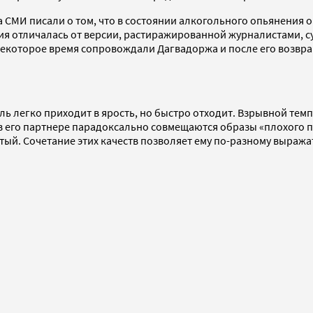
да СМИ писали о том, что в состоянии алкогольного опьянения
уация отличалась от версии, растиражированной журналистами
некоторое время сопровождали Дагвадоржа и после его возвра
легко приходит в ярость, но быстро отходит. Взрывной темпер
в его партнере парадоксально совмещаются образы «плохого п
тый. Сочетание этих качеств позволяет ему по-разному выража