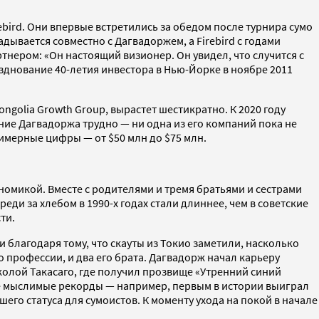
ird. Они впервые встретились за обедом после турнира сумо
адывается совместно с Дагвадоржем, а Firebird с годами
нером: «Он настоящий визионер. Он увидел, что случится с
азднование 40-летия инвестора в Нью-Йорке в ноябре 2011
ngolia Growth Group, вырастет шестикратно. К 2020 году
ние Дагвадоржа трудно — ни одна из его компаний пока не
имерные цифры — от $50 млн до $75 млн.
номикой. Вместе с родителями и тремя братьями и сестрами
еди за хлебом в 1990-х годах стали длиннее, чем в советские
ти.
 благодаря тому, что скауты из Токио заметили, насколько
 профессии, и два его брата. Дагвадорж начал карьеру
школой Такасаго, где получил прозвище «Утренний синий
се мыслимые рекорды — например, первым в истории выиграл
шего статуса для сумоистов. К моменту ухода на покой в начале