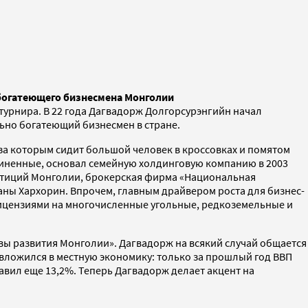
 богатеющего бизнесмена Монголии
 турнира. В 22 года Дагвадорж Долгорсурэнгийн начал
льно богатеющий бизнесмен в стране.
 за которым сидит большой человек в кроссовках и помятом
дчиненные, основал семейную холдинговую компанию в 2003
естиций Монголии, брокерская фирма «Национальная
аны Хархорин. Впрочем, главным драйвером роста для бизнес-
лицензиями на многочисленные угольные, редкоземельные и
ы развития Монголии». Дагвадорж на всякий случай общается
 вложился в местную экономику: только за прошлый год ВВП
бавил еще 13,2%. Теперь Дагвадорж делает акцент на