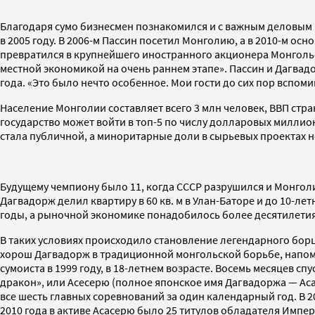
Благодаря сумо бизнесмен познакомился и с важным деловым 
в 2005 году. В 2006-м Пассин посетил Монголию, а в 2010-м ос
превратился в крупнейшего иностранного акционера Монгольск
местной экономикой на очень раннем этапе». Пассин и Дагвад
года. «Это было нечто особенное. Мои гости до сих пор вспоми
Население Монголии составляет всего 3 млн человек, ВВП стра
государство может войти в топ-5 по числу долларовых миллион
стала публичной, а миноритарные доли в сырьевых проектах н
Будущему чемпиону было 11, когда СССР разрушился и Монголи
Дагвадорж делил квартиру в 60 кв. м в Улан-Баторе и до 10-лет
годы, а рыночной экономике понадобилось более десятилетия
В таких условиях происходило становление легендарного борца
хорош Дагвадорж в традиционной монгольской борьбе, напомин
сумоиста в 1999 году, в 18-летнем возрасте. Восемь месяцев с
дракон», или Асесерю (полное японское имя Дагвадоржа — Ас
все шесть главных соревнований за один календарный год. В 20
2010 года в активе Асасерю было 25 титулов обладателя Импе