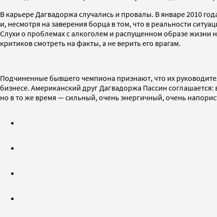
В карьере Дагвадоржа случались и провалы. В январе 2010 го
и, несмотря на заверения борца в том, что в реальности сит
Слухи о проблемах с алкоголем и распущенном образе жизни 
критиков смотреть на факты, а не верить его врагам.
Подчиненные бывшего чемпиона признают, что их руководитель 
бизнесе. Американский друг Дагвадоржа Пассин соглашается: 
но в то же время — сильный, очень энергичный, очень напорис