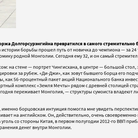
оржа Долгорсурэнгийна превратился в самого стремительно
в истории борьбы прошел путь от новичка до чемпиона — за 24
номику родной Монголии. Сегодня ему 32, и он самый стремите
м: на стене — портрет Чингисхана, в центре — большой стол,
дировки за рубеж. «Ди-Джи», как зовут бывшего борца его по
ивы, как 56-процентный пакет акций Национального банка инв
ортный комплекс «Земля Мечты» рядом с древней столицей стр
егодня переживает Монголия, — структуры сумоиста владеют 
именно борцовская интуиция помогла мне увидеть перспектив
ривает на английском. Он, действительно, очень своевременно
 уголь со стороны Китая, в первом полугодии 2012-го ВВП при
ранения денег внутри Монголии.