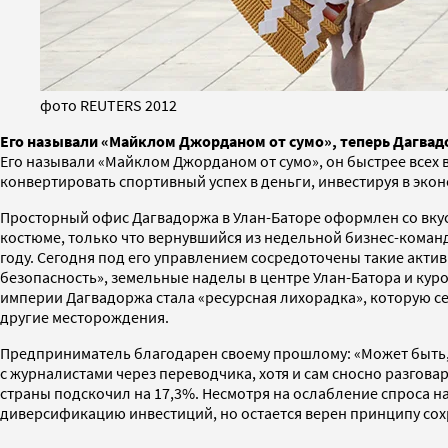
фото REUTERS 2012
Его называли «Майклом Джорданом от сумо», теперь Дагвад
Его называли «Майклом Джорданом от сумо», он быстрее всех 
конвертировать спортивный успех в деньги, инвестируя в эко
Просторный офис Дагвадоржа в Улан-Баторе оформлен со вкусо
костюме, только что вернувшийся из недельной бизнес-коман
году. Сегодня под его управлением сосредоточены такие акт
безопасность», земельные наделы в центре Улан-Батора и кур
империи Дагвадоржа стала «ресурсная лихорадка», которую с
другие месторождения.
Предприниматель благодарен своему прошлому: «Может быть, 
с журналистами через переводчика, хотя и сам сносно разгова
страны подскочил на 17,3%. Несмотря на ослабление спроса на
диверсификацию инвестиций, но остается верен принципу сох