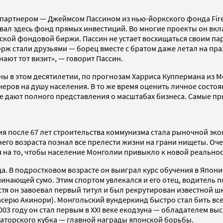
партнером — Джеймсом Пассином из нью-йоркского фонда Fireb
новал здесь фонд прямых инвестиций. Во многие проекты он вкл
ой фондовой биржи. Пассин не устает восхищаться своим парт
орж стали друзьями — борец вместе с братом даже летал на пр
нают тот визит», — говорит Пассин.
ны в этом десятилетии, по прогнозам Харриса Куппермана из Mo
еров на душу населения. В то же время оценить личное состоя
е дают полного представления о масштабах бизнеса. Самые пр
я после 67 лет строительства коммунизма стала рыночной эко
него возраста познал все прелести жизни на грани нищеты. Очер
 на то, чтобы население Монголии привыкло к новой реальнос
. В подростковом возрасте он выиграл курс обучения в Японии
ающей сумо. Этим спортом увлекался и его отец, водитель по
пустя он завоевал первый титул и был рекрутирован известной 
асерю Акинори). Монгольский вундеркинд быстро стал бить в
03 году он стал первым в XXI веке екодзуна — обладателем выс
раторского кубка — главной награды японской борьбы.