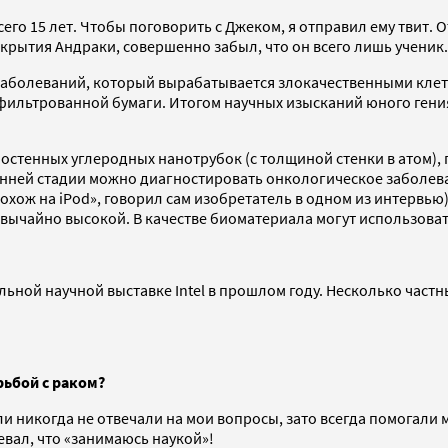
сего 15 лет. Чтобы поговорить с Джеком, я отправил ему твит. 
ткрытия Андраки, совершенно забыл, что он всего лишь ученик.
аболеваний, который вырабатывается злокачественными клетк
ильтрованной бумаги. Итогом научных изысканий юного гения
ностенных углеродных нанотрубок (с толщиной стенки в атом)
анней стадии можно диагностировать онкологическое заболев
ож на iPod», говорил сам изобретатель в одном из интервью), 
звычайно высокой. В качестве биоматериала могут использоват
ольной научной выставке Intel в прошлом году. Несколько час
рьбой с раком?
ли никогда не отвечали на мои вопросы, зато всегда помогали м
евал, что «занимаюсь наукой»!