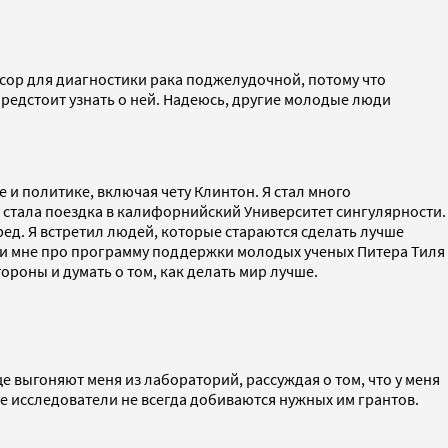
нсор для диагностики рака поджелудочной, потому что
 предстоит узнать о ней. Надеюсь, другие молодые люди
 и политике, включая чету Клинтон. Я стал много
й стала поездка в калифорнийский Университет сингулярности.
ред. Я встретил людей, которые стараются сделать лучше
ли мне про программу поддержки молодых ученых Питера Тиля
стороны и думать о том, как делать мир лучше.
е выгоняют меня из лабораторий, рассуждая о том, что у меня
ие исследователи не всегда добиваются нужных им грантов.