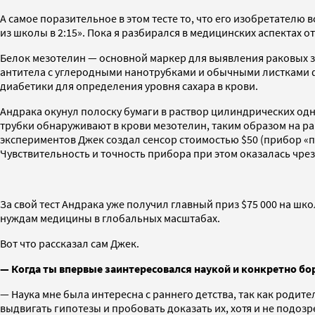
А самое поразительное в этом тесте то, что его изобретателю в
из школы в 2:15». Пока я разбирался в медицинских аспектах о
Белок мезотелин — основной маркер для выявления раковых з
антитела с углеродными нанотрубками и обычными листками ф
диабетики для определения уровня сахара в крови.
Андрака окунул полоску бумаги в раствор цилиндрических од
трубки обнаруживают в крови мезотелин, таким образом на р
экспериментов Джек создал сенсор стоимостью $50 (прибор «пох
Чувствительность и точность прибора при этом оказалась чре
За свой тест Андрака уже получил главный приз $75 000 на шк
нуждам медицины в глобальных масштабах.
Вот что рассказал сам Джек.
— Когда ты впервые заинтересовался наукой и конкретно бо
— Наука мне была интересна с раннего детства, так как родите
выдвигать гипотезы и пробовать доказать их, хотя и не подозр