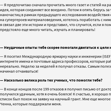
— Я предпочитаю сначала прочитать много газет и статей на 
идея, которая соединяет все воедино. Потом я опять берусь з
наночастиц в рамках предыдущего исследования воздействия 
на супергероев материаловедения, хотелось поработать с ними 
я связал две эти истории и представил, что случится, если я
предстояло еще много читать, изучать и планировать!
— Неудачные опыты тебе скорее помогали двигаться к цели 
— Я посетил Международную ярмарку науки и инженерии (ISEF),
интернете имена и почтовые адреса профессоров, которые раб
нереально. Неделю за неделей я получал отказы. Самым полез
начинал отчаиваться!
— Насколько велика роль тех ученых, что помогли тебе?
— В конце концов после 199 отказов я получил письмо от док
получился удачным, хотя я очень боялся! К счастью, я хорошо
список был похож на заявку на научный грант. Мне еще много
Ченна, которые поддержали меня.