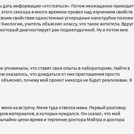
обы дать информации «отстояться». Потом неожиданно приходит
 этого сенсора я много времени провел над изучением свойств
о своим свойствам одностенные углеродные нанотрубки похожи
 биологии, учитель объяснял классу, что такое антитела. Вдруг
к, который диагностирует рак поджелудочной. Ну а потом мне
е упоминали, что ставят свои опыты в лабораториях. Найти в
ом оказалось, что дождаться от них приглашения просто
 объяснял, почему мой проект никогда не будет реализован. Я
меня на встречу. Меня туда отвезла мама. Первый разговор
ров материалов, в которых нуждался. Он сказал, что мой
звычайно ценю время и терпение доктора Мэйтра и доктора