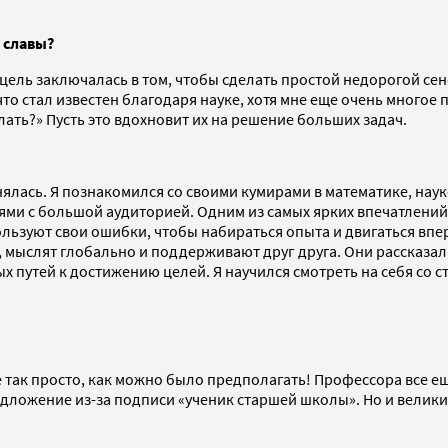
 славы?
цель заключалась в том, чтобы сделать простой недорогой се
что стал известен благодаря науке, хотя мне еще очень многое
елать?» Пусть это вдохновит их на решение больших задач.
лась. Я познакомился со своими кумирами в математике, науке
деями с большой аудиторией. Одним из самых ярких впечатлени
ользуют свои ошибки, чтобы набираться опыта и двигаться впе
 мыслят глобально и поддерживают друг друга. Они рассказа
зных путей к достижению целей. Я научился смотреть на себя со 
е так просто, как можно было предполагать! Профессора все ещ
редложение из-за подписи «ученик старшей школы». Но и велик