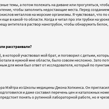
разные темы, а потом полежать на диване или прогуляться, чт
а чтение, чтобы заполнить недостающие места. Перед созданием
окислов металлов на морские организмы. Я чувствовал, что п
еще в какой-то области. Когда я читал про эти трубки на уроке
 помещу антитела в раствор нанотрубок, чтобы обнаружить бело
или расстраивали?
 в которой участвовал мой брат, и поговорил с детьми, которы
отали в нужной мне области, было совсем несложно. Зато пот
ным для меня был ответ от исследователя, который по пунктам
тора Мэйтра из Школы медицины Джона Хопкинса. Он пригласил 
 подготовился и даже составил перечень цен и каталожных номе
е предстоит понять о рутинной лабораторной работе, но я чре