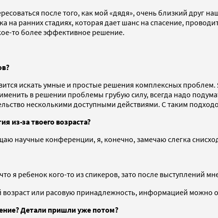
есоваться после того, как мой «дядя», очень близкий друг наш
ка на ранних стадиях, которая дает шанс на спасение, провод
акое-то более эффективное решение.
ов?
вится искать умные и простые решения комплексных проблем.
именить в решении проблемы грубую силу, всегда надо подумат
льство несколькими доступными действиями. С таким подходо
я из-за твоего возраста?
сещаю научные конференции, я, конечно, замечаю слегка снисх
то я ребенок кого-то из спикеров, зато после выступлений мн
твой возраст или расовую принадлежность, информацией можно
рение? Детали пришли уже потом?