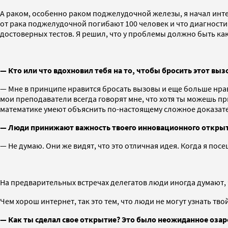
А раком, особенно раком поджелудочной железы, я начал интер
от рака поджелудочной погибают 100 человек и что диагности
достоверных тестов. Я решил, что у проблемы должно быть к
— Кто или что вдохновил тебя на то, чтобы бросить этот выз
— Мне в принципе нравится бросать вызовы и еще больше нра
мои преподаватели всегда говорят мне, что хотя ты можешь пр
математике умеют объяснить по-настоящему сложное доказате
— Люди принижают важность твоего инновационного открыти
— Не думаю. Они же видят, что это отличная идея. Когда я по
На предварительных встречах делегатов люди иногда думают, ч
Чем хорош интернет, так это тем, что люди не могут узнать 
— Как ты сделал свое открытие? Это было неожиданное оза