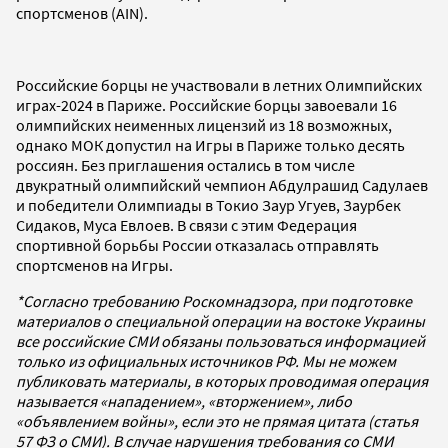
спортсменов (AIN).
Российские борцы не участвовали в летних Олимпийских
играх-2024 в Париже. Российские борцы завоевали 16
олимпийских неименных лицензий из 18 возможных,
однако МОК допустил на Игры в Париже только десять
россиян. Без приглашения остались в том числе
двукратный олимпийский чемпион Абдулрашид Садулаев
и победители Олимпиады в Токио Заур Угуев, Заурбек
Сидаков, Муса Евлоев. В связи с этим Федерация
спортивной борьбы России отказалась отправлять
спортсменов на Игры.
*Согласно требованию Роскомнадзора, при подготовке
материалов о специальной операции на востоке Украины
все российские СМИ обязаны пользоваться информацией
только из официальных источников РФ. Мы не можем
публиковать материалы, в которых проводимая операция
называется «нападением», «вторжением», либо
«объявлением войны», если это не прямая цитата (статья
57 ФЗ о СМИ). В случае нарушения требования со СМИ