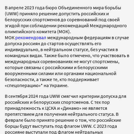
В апреле 2023 года бюро Объединенного мира борьбы
(UWW) приняло решение допустить российских и
белорусских спортсменов до соревнований под своей
эгидой при соблюдении рекомендаций Международного
олимпийского комитета (МОК).
МОК
рекомендовал
международным федерациям в случае
допуска россиян до стартов осуществлять его
индивидуально, в нейтральном статусе, без участия в
командных видах. Также было отмечено, что участвовать в
международных соревнованиях не могут спортсмены,
которые связаны с российскими и белорусскими
вооруженными силами или органами национальной
безопасности, а также те, кто поддерживает
«спецоперацию»* на Украине.
В сентября 2024 года UWW смягчил критерии допуска для
российских и белорусских спортсменов. С тех пор
принадлежность к ЦСКА и «Динамо» не является
препятствием для получения нейтрального статуса. В
феврале было принято решение о том, что российские
борцы будут выступать под флагом UWW. С 2023 года
россияне выступали под флагом нейтральных