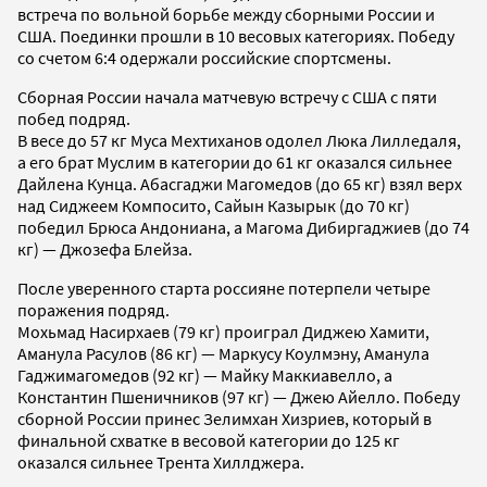
встреча по вольной борьбе между сборными России и
США. Поединки прошли в 10 весовых категориях. Победу
со счетом 6:4 одержали российские спортсмены.
Сборная России начала матчевую встречу с США с пяти
побед подряд.
В весе до 57 кг Муса Мехтиханов одолел Люка Лилледаля,
а его брат Муслим в категории до 61 кг оказался сильнее
Дайлена Кунца. Абасгаджи Магомедов (до 65 кг) взял верх
над Сиджеем Компосито, Сайын Казырык (до 70 кг)
победил Брюса Андониана, а Магома Дибиргаджиев (до 74
кг) — Джозефа Блейза.
После уверенного старта россияне потерпели четыре
поражения подряд.
Мохьмад Насирхаев (79 кг) проиграл Диджею Хамити,
Аманула Расулов (86 кг) — Маркусу Коулмэну, Аманула
Гаджимагомедов (92 кг) — Майку Маккиавелло, а
Константин Пшеничников (97 кг) — Джею Айелло. Победу
сборной России принес Зелимхан Хизриев, который в
финальной схватке в весовой категории до 125 кг
оказался сильнее Трента Хиллджера.