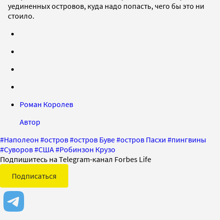
уединенных островов, куда надо попасть, чего бы это ни
стоило.
Роман Королев
Автор
#
Наполеон
#
остров
#
остров Буве
#
остров Пасхи
#
пингвины
#
Суворов
#
США
#
Робинзон Крузо
Подпишитесь на Telegram-канал Forbes Life
Подписаться