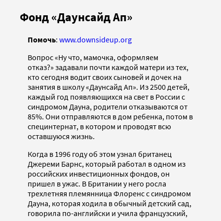
Фонд «Даунсайд Ап»
Помочь
:
www.downsideup.org
Вопрос «Ну что, мамочка, оформляем
отказ?» задавали почти каждой матери из тех,
кто сегодня водит своих сыновей и дочек на
занятия в школу «Даунсайд Ап». Из 2500 детей,
каждый год появляющихся на свет в России с
синдромом Дауна, родители отказываются от
85%. Они отправляются в дом ребенка, потом в
специнтернат, в котором и проводят всю
оставшуюся жизнь.
Когда в 1996 году об этом узнал британец
Джереми Барнс, который работал в одном из
российских инвестиционных фондов, он
пришел в ужас. В Британии у него росла
трехлетняя племянница Флоренс с синдромом
Дауна, которая ходила в обычный детский сад,
говорила по-английски и учила французский,