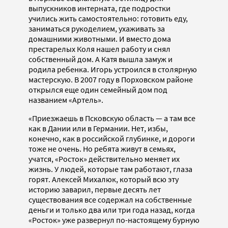
выпускников интерната, где подростки
учились жить самостоятельно: готовить еду,
заниматься рукоделием, ухаживать за
домашними животными. И вместо дома
престарелых Коля нашел работу и снял
собственный дом. А Катя вышла замуж и
родила ребенка. Игорь устроился в столярную
мастерскую. В 2007 году в Порховском районе
открылся еще один семейный дом под
названием «Артель».
«Приезжаешь в Псковскую область — а там все
как в Дании или в Германии. Нет, избы,
конечно, как в российской глубинке, и дороги
тоже не очень. Но ребята живут в семьях,
учатся, «Росток» действительно меняет их
жизнь. У людей, которые там работают, глаза
горят. Алексей Михалюк, который всю эту
историю заварил, первые десять лет
существования все содержал на собственные
деньги и только два или три года назад, когда
«Росток» уже развернул по-настоящему бурную