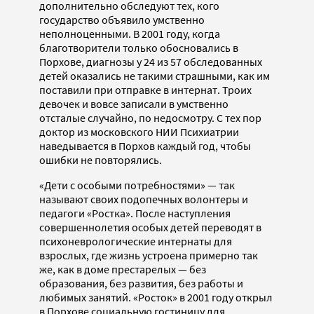
дополнительно обследуют тех, кого
государство объявило умственно
неполноценными. В 2001 году, когда
благотворители только обосновались в
Порхове, диагнозы у 24 из 57 обследованных
детей оказались не такими страшными, как им
поставили при отправке в интернат. Троих
девочек и вовсе записали в умственно
отсталые случайно, по недосмотру. С тех пор
доктор из московского НИИ Психиатрии
наведывается в Порхов каждый год, чтобы
ошибки не повторялись.
«Дети с особыми потребностями» — так
называют своих подопечных волонтеры и
педагоги «Ростка». После наступления
совершеннолетия особых детей переводят в
психоневрологические интернаты для
взрослых, где жизнь устроена примерно так
же, как в доме престарелых — без
образования, без развития, без работы и
любимых занятий. «Росток» в 2001 году открыл
в Порхове социальную гостиницу для