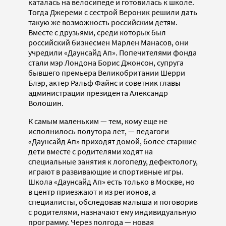
каталась на велосипеде и готовилась к школе.
Тогда Джереми с сестрой Вероник решили дать
такую же возможность российским детям.
Вместе с друзьями, среди которых был
российский бизнесмен Марлен Манасов, они
учредили «Даунсайд Ап». Попечителями фонда
стали мэр Лондона Борис Джонсон, супруга
бывшего премьера Великобритании Шерри
Блэр, актер Ральф Файнс и советник главы
администрации президента Александр
Волошин.
К самым маленьким — тем, кому еще не
исполнилось полутора лет, — педагоги
«Даунсайд Ап» приходят домой, более старшие
дети вместе с родителями ходят на
специальные занятия к логопеду, дефектологу,
играют в развивающие и спортивные игры.
Школа «Даунсайд Ап» есть только в Москве, но
в центр приезжают и из регионов, а
специалисты, обследовав малыша и поговорив
с родителями, назначают ему индивидуальную
программу. Через полгода — новая