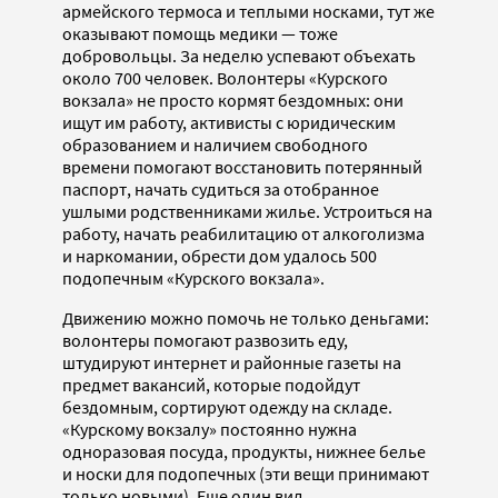
армейского термоса и теплыми носками, тут же
оказывают помощь медики — тоже
добровольцы. За неделю успевают объехать
около 700 человек. Волонтеры «Курского
вокзала» не просто кормят бездомных: они
ищут им работу, активисты с юридическим
образованием и наличием свободного
времени помогают восстановить потерянный
паспорт, начать судиться за отобранное
ушлыми родственниками жилье. Устроиться на
работу, начать реабилитацию от алкоголизма
и наркомании, обрести дом удалось 500
подопечным «Курского вокзала».
Движению можно помочь не только деньгами:
волонтеры помогают развозить еду,
штудируют интернет и районные газеты на
предмет вакансий, которые подойдут
бездомным, сортируют одежду на складе.
«Курскому вокзалу» постоянно нужна
одноразовая посуда, продукты, нижнее белье
и носки для подопечных (эти вещи принимают
только новыми). Еще один вид