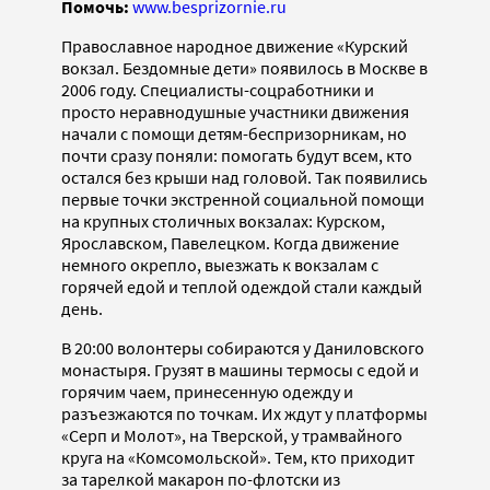
Помочь:
www.besprizornie.ru
Православное народное движение «Курский
вокзал. Бездомные дети» появилось в Москве в
2006 году. Специалисты-соцработники и
просто неравнодушные участники движения
начали с помощи детям-беспризорникам, но
почти сразу поняли: помогать будут всем, кто
остался без крыши над головой. Так появились
первые точки экстренной социальной помощи
на крупных столичных вокзалах: Курском,
Ярославском, Павелецком. Когда движение
немного окрепло, выезжать к вокзалам с
горячей едой и теплой одеждой стали каждый
день.
В 20:00 волонтеры собираются у Даниловского
монастыря. Грузят в машины термосы с едой и
горячим чаем, принесенную одежду и
разъезжаются по точкам. Их ждут у платформы
«Серп и Молот», на Тверской, у трамвайного
круга на «Комсомольской». Тем, кто приходит
за тарелкой макарон по-флотски из