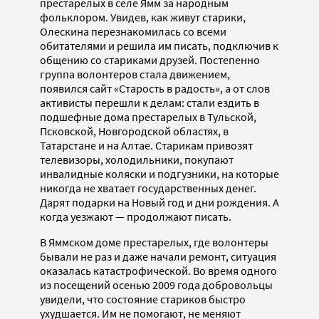
престарелых в селе Ямм за народным
фольклором. Увидев, как живут старики,
Олескина перезнакомилась со всеми
обитателями и решила им писать, подключив к
общению со стариками друзей. Постепенно
группа волонтеров стала движением,
появился сайт «Старость в радость», а от слов
активисты перешли к делам: стали ездить в
подшефные дома престарелых в Тульской,
Псковской, Новгородской областях, в
Татарстане и на Алтае. Старикам привозят
телевизоры, холодильники, покупают
инвалидные коляски и подгузники, на которые
никогда не хватает государственных денег.
Дарят подарки на Новый год и дни рождения. А
когда уезжают — продолжают писать.
В Яммском доме престарелых, где волонтеры
бывали не раз и даже начали ремонт, ситуация
оказалась катастрофической. Во время одного
из посещений осенью 2009 года добровольцы
увидели, что состояние стариков быстро
ухудшается. Им не помогают, не меняют