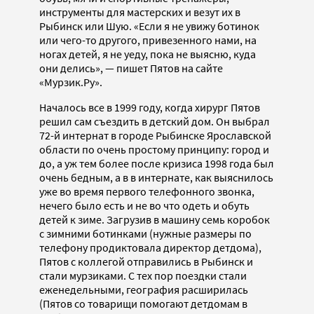
инструменты для мастерских и везут их в
Рыбинск или Шую. «Если я не увижу ботинок
или чего-то другого, привезенного нами, на
ногах детей, я не уеду, пока не выясню, куда
они делись», — пишет Пятов на сайте
«Мурзик.Ру».
Началось все в 1999 году, когда хирург Пятов
решил сам съездить в детский дом. Он выбрал
72-й интернат в городе Рыбинске Ярославской
области по очень простому принципу: город и
до, а уж тем более после кризиса 1998 года был
очень бедным, а в в интернате, как выяснилось
уже во время первого телефонного звонка,
нечего было есть и не во что одеть и обуть
детей к зиме. Загрузив в машину семь коробок
с зимними ботинками (нужные размеры по
телефону продиктовала директор детдома),
Пятов с коллегой отправились в Рыбинск и
стали мурзиками. С тех пор поездки стали
еженедельными, география расширилась
(Пятов со товарищи помогают детдомам в