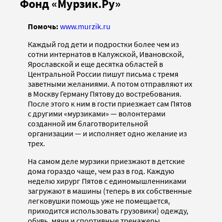
Фонд «Мурзик.Ру»
Помочь:
www.murzik.ru
Каждый год дети и подростки более чем из
сотни интернатов в Калужской, Ивановской,
Ярославской и еще десятка областей в
Центральной России пишут письма с тремя
заветными желаниями. А потом отправляют их
в Москву Герману Пятову до востребования.
После этого к ним в гости приезжает сам Пятов
с другими «мурзиками» — волонтерами
созданной им благотворительной
организации — и исполняет одно желание из
трех.
На самом деле мурзики приезжают в детские
дома гораздо чаще, чем раз в год. Каждую
неделю хирург Пятов с единомышленниками
загружают в машины (теперь в их собственные
легковушки помощь уже не помещается,
приходится использовать грузовики) одежду,
обувь, мячи и спортивные тренажеры,