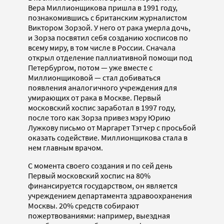
Вера Миллионщикова пришла в 1991 году,
познакомившись с британским журналистом
Виктором Зорзой. У него от рака умерла дочь,
и Зорза посвятил себя созданию хосписов по
всему миру, в том числе в России. Сначала
открыл отделение паллиативной помощи под
Петербургом, потом — уже вместе с
Миллионщиковой — стал добиваться
появления аналогичного учреждения для
умирающих от рака в Москве. Первый
московский хоспис заработал в 1997 году,
после того как Зорза привез мэру Юрию
Лужкову письмо от Маргарет Тэтчер с просьбой
оказать содействие. Миллионщикова стала в
нем главным врачом.
С момента своего создания и по сей день
Первый московский хоспис на 80%
финансируется государством, он является
учреждением департамента здравоохранения
Москвы. 20% средств собирают
пожертвованиями: например, выездная