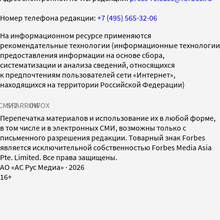
Номер телефона редакции:
+7 (495) 565-32-06
На информационном ресурсе применяются
рекомендательные технологии (информационные технологии
предоставления информации на основе сбора,
систематизации и анализа сведений, относящихся
к предпочтениям пользователей сети «Интернет»,
находящихся на территории Российской Федерации)
СМИ2
SPARROW
INFOX
Перепечатка материалов и использование их в любой форме,
в том числе и в электронных СМИ, возможны только с
письменного разрешения редакции. Товарный знак Forbes
является исключительной собственностью Forbes Media Asia
Pte. Limited. Все права защищены.
AO «АС Рус Медиа»
·
2026
16+