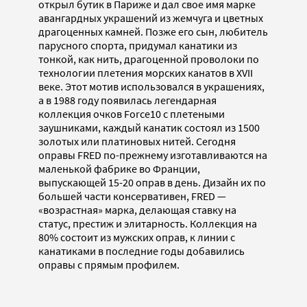
открыл бутик в Париже и дал свое имя марке
авангардных украшений из жемчуга и цветных
драгоценных камней. Позже его сын, любитель
парусного спорта, придумал канатики из
тонкой, как нить, драгоценной проволоки по
технологии плетения морских канатов в XVII
веке. Этот мотив использовался в украшениях,
а в 1988 году появилась легендарная
коллекция очков Force10 с плетеными
заушниками, каждый канатик состоял из 1500
золотых или платиновых нитей. Сегодня
оправы FRED по-прежнему изготавливаются на
маленькой фабрике во Франции,
выпускающей 15-20 оправ в день. Дизайн их по
большей части консервативен, FRED —
«возрастная» марка, делающая ставку на
статус, престиж и элитарность. Коллекция на
80% состоит из мужских оправ, к линии с
канатиками в последние годы добавились
оправы с прямым профилем.