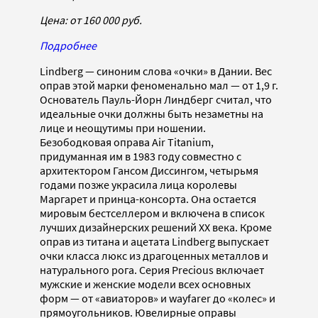
Цена: от 160 000 руб
.
Подробнее
Lindberg — синоним слова «очки» в Дании. Вес
оправ этой марки феноменально мал — от 1,9 г.
Основатель Пауль-Йорн Линдберг считал, что
идеальные очки должны быть незаметны на
лице и неощутимы при ношении.
Безободковая оправа Air Titanium,
придуманная им в 1983 году совместно с
архитектором Гансом Диссингом, четырьмя
годами позже украсила лица королевы
Маргарет и принца-консорта. Она остается
мировым бестселлером и включена в список
лучших дизайнерских решений XX века. Кроме
оправ из титана и ацетата Lindberg выпускает
очки класса люкс из драгоценных металлов и
натурального рога. Серия Precious включает
мужские и женские модели всех основных
форм — от «авиаторов» и wayfarer до «колес» и
прямоугольников. Ювелирные оправы