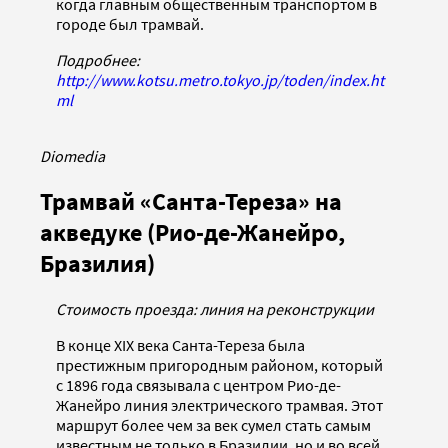
когда главным общественным транспортом в
городе был трамвай.
Подробнее:
http://www.kotsu.metro.tokyo.jp/toden/index.ht
ml
Diomedia
Трамвай «Санта-Тереза» на
акведуке (Рио-де-Жанейро,
Бразилия)
Стоимость проезда: линия на реконструкции
В конце XIX века Санта-Тереза была
престижным пригородным районом, который
с 1896 года связывала с центром Рио-де-
Жанейро линия электрического трамвая. Этот
маршрут более чем за век сумел стать самым
известным не только в Бразилии, но и во всей