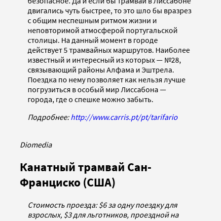
безопасное. Да и если бы трамваи в Лиссабоне
двигались чуть быстрее, то это шло бы вразрез
с общим неспешным ритмом жизни и
неповторимой атмосферой португальской
столицы. На данный момент в городе
действует 5 трамвайных маршрутов. Наиболее
известный и интересный из которых — №28,
связывающий районы Алфама и Эштрела.
Поездка по нему позволяет как нельзя лучше
погрузиться в особый мир Лиссабона —
города, где о спешке можно забыть.
Подробнее:
http://www.carris.pt/pt/tarifario
Diomedia
Канатный трамвай Сан-
Франциско (США)
Стоимость проезда: $6 за одну поездку для
взрослых, $3 для льготников, проездной на