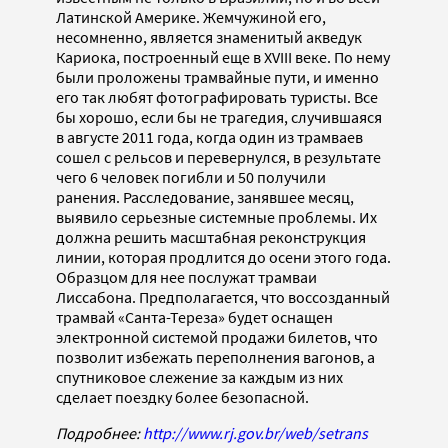
Латинской Америке. Жемчужиной его,
несомненно, является знаменитый акведук
Кариока, построенный еще в XVIII веке. По нему
были проложены трамвайные пути, и именно
его так любят фотографировать туристы. Все
бы хорошо, если бы не трагедия, случившаяся
в августе 2011 года, когда один из трамваев
сошел с рельсов и перевернулся, в результате
чего 6 человек погибли и 50 получили
ранения. Расследование, занявшее месяц,
выявило серьезные системные проблемы. Их
должна решить масштабная реконструкция
линии, которая продлится до осени этого года.
Образцом для нее послужат трамваи
Лиссабона. Предполагается, что воссозданный
трамвай «Санта-Тереза» будет оснащен
электронной системой продажи билетов, что
позволит избежать переполнения вагонов, а
спутниковое слежение за каждым из них
сделает поездку более безопасной.
Подробнее:
http://www.rj.gov.br/web/setrans