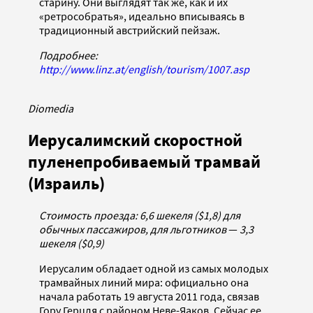
старину. Они выглядят так же, как и их
«ретрособратья», идеально вписываясь в
традиционный австрийский пейзаж.
Подробнее:
http://www.linz.at/english/tourism/1007.asp
Diomedia
Иерусалимский скоростной
пуленепробиваемый трамвай
(Израиль)
Стоимость проезда: 6,6 шекеля ($1,8) для
обычных пассажиров, для льготников
—
3,3
шекеля ($0,9)
Иерусалим обладает одной из самых молодых
трамвайных линий мира: официально она
начала работать 19 августа 2011 года, связав
Гору Герцля с районом Неве-Яаков. Сейчас ее