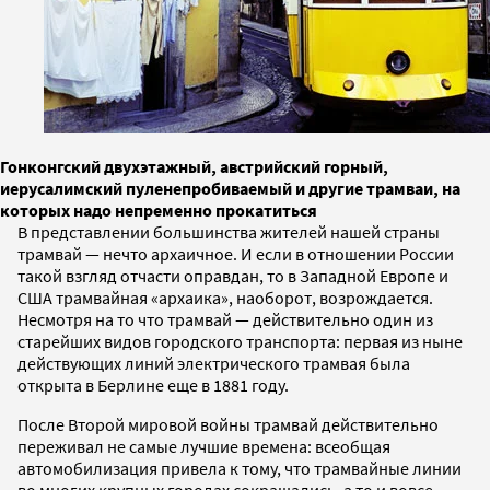
Гонконгский двухэтажный, австрийский горный,
иерусалимский пуленепробиваемый и другие трамваи, на
которых надо непременно прокатиться
В представлении большинства жителей нашей страны
трамвай — нечто архаичное. И если в отношении России
такой взгляд отчасти оправдан, то в Западной Европе и
США трамвайная «архаика», наоборот, возрождается.
Несмотря на то что трамвай — действительно один из
старейших видов городского транспорта: первая из ныне
действующих линий электрического трамвая была
открыта в Берлине еще в 1881 году.
После Второй мировой войны трамвай действительно
переживал не самые лучшие времена: всеобщая
автомобилизация привела к тому, что трамвайные линии
во многих крупных городах сокращались, а то и вовсе