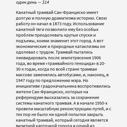
один день — $14
Канатный трамвай Сан-Франциско имеет
долгую и полную драматизма историю. Свою
работу он начал в 1873 году. Использование
канатной тяги позволило ему без особых
проблем преодолевать крутые спуски и
подъемы, коими знаменит этот город. А вот
экономические и природные катаклизмы он
одолевал с трудом. Трамвай пытались
ликвидировать после землетрясения 1906
года, во время «трамвайного геноцида» в 20-
30-х годах, когда по всей стране трамваи
массово заменялись автобусами, и, наконец, в
1947 году по предложению мэра. Но
инициативе градоначальника воспротивились
жители Сан-Франциско, которые на
референдуме высказались за сохранение
системы канатного трамвая. А в начале 1950-х
провели масштабную реконструкцию путей, и с
тех пор не было ни одной попытки закрыть
канатный трамвай, который сегодня является
визитной карточкой города и одной из