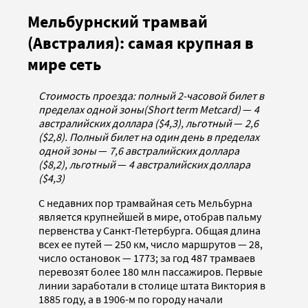
Мельбурнский трамвай
(Австралия): самая крупная в
мире сеть
Стоимость проезда: полный 2-часовой билет в
пределах одной зоны(Short term Metcard)
—
4
австралийских доллара ($4,3), льготный
—
2,6
($2,8). Полный билет на один день в пределах
одной зоны
—
7,6 австралийских доллара
($8,2), льготный
—
4 австралийских доллара
($4,3)
С недавних пор трамвайная сеть Мельбурна
является крупнейшей в мире, отобрав пальму
первенства у Санкт-Петербурга. Общая длина
всех ее путей — 250 км, число маршрутов — 28,
число остановок — 1773; за год 487 трамваев
перевозят более 180 млн пассажиров. Первые
линии заработали в столице штата Виктория в
1885 году, а в 1906-м по городу начали