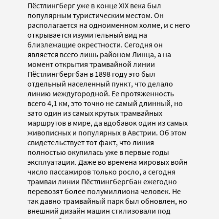
Пёстлингберг уже в конце XIX века был
популярным туристическим местом. Он
располагается на одноименном холме, и с него
открывается изумительный вид на
близлежащие окрестности. Сегодня он
является всего лишь районом Линца, а на
момент открытия трамвайной линии
Пёстлингбергбан в 1898 году это был
отдельный населенный пункт, что делало
линию междугородной. Ее протяженность
всего 4,1 км, это точно не самый длинный, но
зато один из самых крутых трамвайных
маршрутов в мире, да вдобавок один из самых
живописных и популярных в Австрии. Об этом
свидетельствует тот факт, что линия
полностью окупилась уже в первые годы
эксплуатации. Даже во времена мировых войн
число пассажиров только росло, а сегодня
трамваи линии Пёстлингбергбан ежегодно
перевозят более полумиллиона человек. Не
так давно трамвайный парк был обновлен, но
внешний дизайн машин стилизовали под