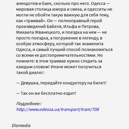
анекдотов и баек, сколько про него. Одесса —
мировая столица юмора и смеха, и одесситы не
могли не обойти такую важную для себя тему,
как «трамвай». Он — полноправный герой
произведений Бабеля, Ильфа и Петрова,
Михаила Жванецкого, и поездка на нем — не
просто поездка, а погружение в легенду, в
особую атмосферу, которой так знаменита
Одесса, и самый лучший способ познакомиться
со всеми ее достопримечательностями. Но
помните: в этом трамвае нужно следить за
каждым словом! Иначе может получиться
такой диалог:
— Девушка, передайте кондуктору на билет!
— Так он же бесплатно ездит!
Подробнее::
http://www.odessa.ua/transport/tram/708
Diomedia