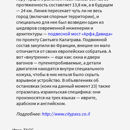
протяженность составляет 13,8 км, а в будущем
— 24 км. Линия пересекает чуть ли не весь
город (включая спорные территории), и
специально для нее был возведен один из
шедевров современной инженерии и
архитектуры —
подвесной мост «Арфа Давида»
по проекту Сантьяго Калатрава. Подвижной
состав закупили во Франции, внешне он мало
отличается от своих европейских собратьев. А
вот «внутренне» — еще как: окна и двери
вагонов — пуленепробиваемые, а детали
двигателя находятся внутри специального
кожуха, чтобы в них нельзя было скрыть
взрывное устройство. В объявлениях об
остановках (коих на данный момент 23) также
отразилась израильская специфика: они
произносятся на трех языках — иврите,
арабском и английском.
Подробнее:
http://www.citypass.co.il