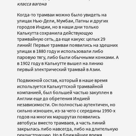
класса вагона
Когда-то трамваи можно было увидеть на
улицах Нью-Дели, Мумбаи, Патны и других
городов Индии, но в наши дни только
Калькутта сохранила действующую
трамвайную сеть, да еще какую: целых 29
линий! Первые трамваи появились на здешних
улицах в 1880 году и использовали либо
паровую тягу, либо были обычными конками. А
в 1902 году в Калькутте вышел на линию
первый электрический трамвай в Азии.
Подвижной состав, который в наше время
используется Калькуттской трамвайной
компанией, был большей частью закуплен в
Англии еще до обретения Индией
независимости. Он полностью аутентичен, но
сильно изношен, из-за чего с середины 1990-х
годов на многих маршрутах появились
автобусы вместо трамваев, а часть линий
закрылась либо навсегда, либо на длительную
реконструкцию. Но в ближайшее время,