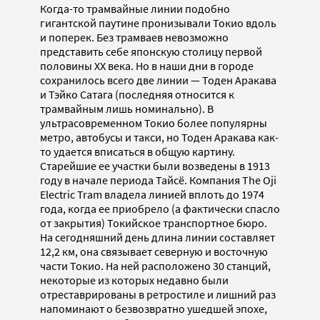
Когда-то трамвайные линии подобно
гигантской паутине пронизывали Токио вдоль
и поперек. Без трамваев невозможно
представить себе японскую столицу первой
половины XX века. Но в наши дни в городе
сохранилось всего две линии — Тоден Аракава
и Тэйко Сатага (последняя относится к
трамвайным лишь номинально). В
ультрасовременном Токио более популярны
метро, автобусы и такси, но Тоден Аракава как-
то удается вписаться в общую картину.
Старейшие ее участки были возведены в 1913
году в начале периода Тайсё. Компания The Oji
Electric Tram владела линией вплоть до 1974
года, когда ее приобрело (а фактически спасло
от закрытия) Токийское транспортное бюро.
На сегодняшний день длина линии составляет
12,2 км, она связывает северную и восточную
части Токио. На ней расположено 30 станций,
некоторые из которых недавно были
отреставрированы в ретростиле и лишний раз
напоминают о безвозвратно ушедшей эпохе,