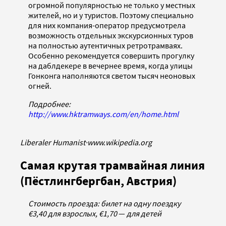
огромной популярностью не только у местных
жителей, но и у туристов. Поэтому специально
для них компания-оператор предусмотрела
возможность отдельных экскурсионных туров
на полностью аутентичных ретротрамваях.
Особенно рекомендуется совершить прогулку
на даблдекере в вечернее время, когда улицы
Гонконга наполняются светом тысяч неоновых
огней.
Подробнее:
http://www.hktramways.com/en/home.html
Liberaler Humanist
·
www.wikipedia.org
Самая крутая трамвайная линия
(Пёстлингбергбан, Австрия)
Стоимость проезда: билет на одну поездку
€3,40 для взрослых, €1,70
—
для детей