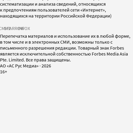
систематизации и анализа сведений, относящихся
к предпочтениям пользователей сети «Интернет»,
находящихся на территории Российской Федерации)
СМИ2
SPARROW
INFOX
Перепечатка материалов и использование их в любой форме,
в том числе и в электронных СМИ, возможны только с
письменного разрешения редакции. Товарный знак Forbes
является исключительной собственностью Forbes Media Asia
Pte. Limited. Все права защищены.
AO «АС Рус Медиа»
·
2026
16+