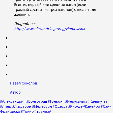
Египте: первый или средний вагон (если
трамвай состоит из трех вагонов) отведен для
женщин.
Подробнее:
http://www.alexandria.gov.eg/Home.aspx
Павел Соколов
Автор
#
Александрия
#
Волгоград
#
Гонконг
#
Иерусалим
#
Калькутта
#
Линц
#
Лиссабон
#
Мельбурн
#
Одесса
#
Рио-де-Жанейро
#
Сан-
Франциско
#
Токио
#
трамвай