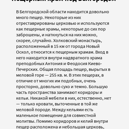
В Белгородской области находится довольно
много пещер. Некоторые из них
отреставрированы церковью и используются
как пещерные храмы, некоторые до сих пор
заброшены, и наткнуться на них можно,
скорее, случайно. Холковский монастырь,
расположенный в 15 км от города Новый
Оскол, относится к пещерным храмам. Вход в
него находится внутри надвратного храма
преподобных Антония и Феодосия Киево-
Печерских. Общая площадь пещер, вырытых в
меловой горе — 255 кв. м. В этих пещерах, в
отличие от многих им подобных, очень
просторно, довольно сухо и темно. Большую
часть пространства занимают коридоры и
кельи. Никакой мебели в них, естественно, нет
— только кровати, выточенные в той же
меловой породе. Между кельями есть
маленькое помещение для совместной
молитвы. Помимо коридоров и келий внутри
пещер расположена и небольшая церковь,