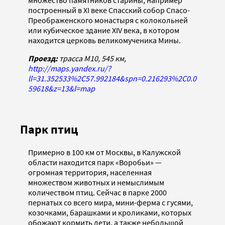
множество памятников старины, например
построенный в XI веке Спасский собор Спасо-
Преображенского монастыря с колокольней
или кубическое здание XIV века, в котором
находится церковь великомученика Мины.
Проезд:
трасса М10, 545 км,
http://maps.yandex.ru/?
ll=31.352533%2C57.992184&spn=0.216293%2C0.0
59618&z=13&l=map
Парк птиц
Примерно в 100 км от Москвы, в Калужской
области находится парк «Воробьи» —
огромная территория, населенная
множеством животных и немыслимым
количеством птиц. Сейчас в парке 2000
пернатых со всего мира, мини-ферма с гусями,
козочками, барашками и кроликами, которых
обожают кормить дети, а также небольшой