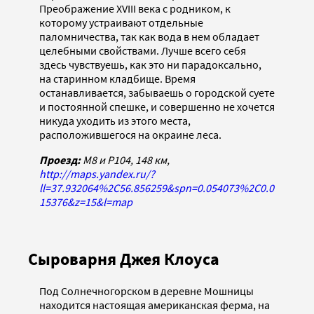
Преображение XVIII века с родником, к
которому устраивают отдельные
паломничества, так как вода в нем обладает
целебными свойствами. Лучше всего себя
здесь чувствуешь, как это ни парадоксально,
на старинном кладбище. Время
останавливается, забываешь о городской суете
и постоянной спешке, и совершенно не хочется
никуда уходить из этого места,
расположившегося на окраине леса.
Проезд:
M8 и P104, 148 км,
http://maps.yandex.ru/?
ll=37.932064%2C56.856259&spn=0.054073%2C0.0
15376&z=15&l=map
Сыроварня Джея Клоуса
Под Солнечногорском в деревне Мошницы
находится настоящая американская ферма, на