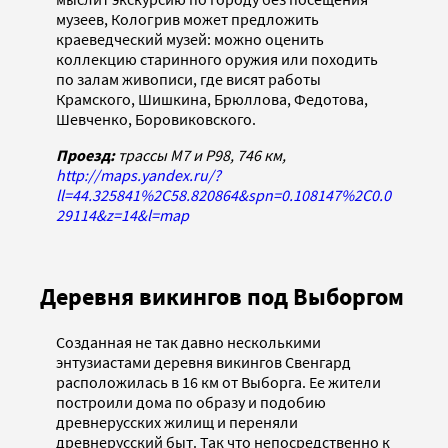
музеев, Кологрив может предложить
краеведческий музей: можно оценить
коллекцию старинного оружия или походить
по залам живописи, где висят работы
Крамского, Шишкина, Брюллова, Федотова,
Шевченко, Боровиковского.
Проезд:
трассы M7 и P98, 746 км,
http://maps.yandex.ru/?
ll=44.325841%2C58.820864&spn=0.108147%2C0.0
29114&z=14&l=map
Деревня викингов под Выборгом
Созданная не так давно несколькими
энтузиастами деревня викингов Свенгард
расположилась в 16 км от Выборга. Ее жители
построили дома по образу и подобию
древнерусских жилищ и переняли
древнерусский быт. Так что непосредственно к