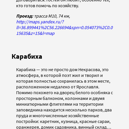
кто готов помочь по хозяйству.
Проезд:
трасса М10, 74 км,
http://maps.yandex.ru/?
ll=36.899441%2C56.226694&spn=0.054073%2C0.0
15635&z=15&l=map
Карабиха
Карабиха — это не просто дом Некрасова, это
атмосфера, в которой поэт жил и творил и
которая полностью сохранилась в этом месте,
расположенном недалеко от Ярославля.
Помимо похожего на дворец белого особняка с
просторным балконом, колоннами и двумя
миниатюрными флигелями на территории
заповедника находится несколько парков, два
пруда и многочисленные хозяйственные
постройки: каретник, кузница, красные сараи,
оранжерея, домик садовника, винный склад…