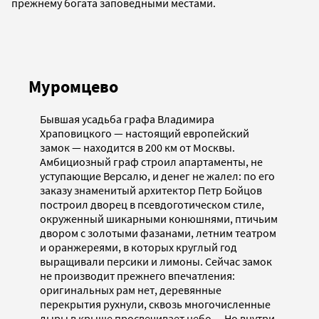
прежнему богата заповедными местами.
Муромцево
Бывшая усадьба графа Владимира
Храповицкого — настоящий европейский
замок — находится в 200 км от Москвы.
Амбициозный граф строил апартаменты, не
уступающие Версалю, и денег не жалел: по его
заказу знаменитый архитектор Петр Бойцов
построил дворец в псевдоготическом стиле,
окруженный шикарными конюшнями, птичьим
двором с золотыми фазанами, летним театром
и оранжереями, в которых круглый год
выращивали персики и лимоны. Сейчас замок
не производит прежнего впечатления:
оригинальных рам нет, деревянные
перекрытия рухнули, сквозь многочисленные
дыры в крыше просвечивает небо… Но внутри