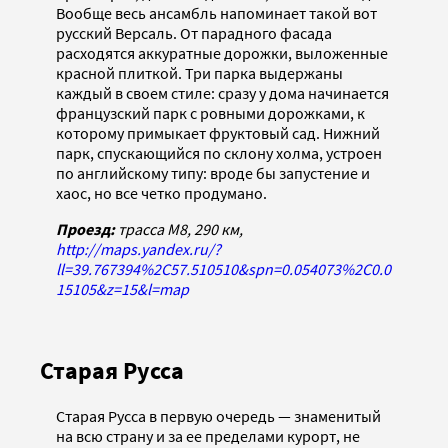
Вообще весь ансамбль напоминает такой вот
русский Версаль. От парадного фасада
расходятся аккуратные дорожки, выложенные
красной плиткой. Три парка выдержаны
каждый в своем стиле: сразу у дома начинается
французский парк с ровными дорожками, к
которому примыкает фруктовый сад. Нижний
парк, спускающийся по склону холма, устроен
по английскому типу: вроде бы запустение и
хаос, но все четко продумано.
Проезд:
трасса М8, 290 км,
http://maps.yandex.ru/?
ll=39.767394%2C57.510510&spn=0.054073%2C0.0
15105&z=15&l=map
Старая Русса
Старая Русса в первую очередь — знаменитый
на всю страну и за ее пределами курорт, не