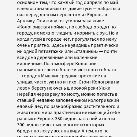
основном тем, что каждый год с апреля по май
в нем останавливаются дикие гуси — набраться
сил перед долгим перелетом из Европы в
Арктику. Они живут в гусином заказнике
«Кологривская пойма», но свободно ходят по
городу, их можно гладить и кормить с рук. Но и
когда гусей в городе нет, прогуляться по нему
очень приятно. Здесь не увидишь практически
ни одной пятиэтажки или «сталинки» — почти
все дома деревянные или маленькие
кирпичные. По атмосфере Кологрив
напоминает своего более известного собрата
— городок Мышкин: редкие прохожие на
улицах, чисто, уютно и тихо. Стоит Кологрив на
левом берегу не очень широкой реки Унжи.
Перейдя через реку по мосту, можно попасть в
ставший недавно заповедником кологривский
еловый лес, по разнообразию растительного и
животного мира практически не имеющий себе
равных в Европе: 350 видов растений и почти
300 видов животных, многие из которых
бродят по лесу у всех на виду. А тем, кто не
мыслит экскурсию по городу без посещения