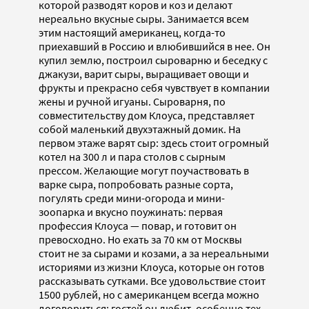
которой разводят коров и коз и делают
нереально вкусные сыры. Занимается всем
этим настоящий американец, когда-то
приехавший в Россию и влюбившийся в нее. Он
купил землю, построил сыроварню и беседку с
джакузи, варит сыры, выращивает овощи и
фрукты и прекрасно себя чувствует в компании
жены и ручной игуаны. Сыроварня, по
совместительству дом Клоуса, представляет
собой маленький двухэтажный домик. На
первом этаже варят сыр: здесь стоит огромный
котел на 300 л и пара столов с сырным
прессом. Желающие могут поучаствовать в
варке сыра, попробовать разные сорта,
погулять среди мини-огорода и мини-
зоопарка и вкусно поужинать: первая
профессия Клоуса — повар, и готовит он
превосходно. Но ехать за 70 км от Москвы
стоит не за сырами и козами, а за нереальными
историями из жизни Клоуса, которые он готов
рассказывать сутками. Все удовольствие стоит
1500 рублей, но с американцем всегда можно
договориться: гостей он любит, особенно тех,