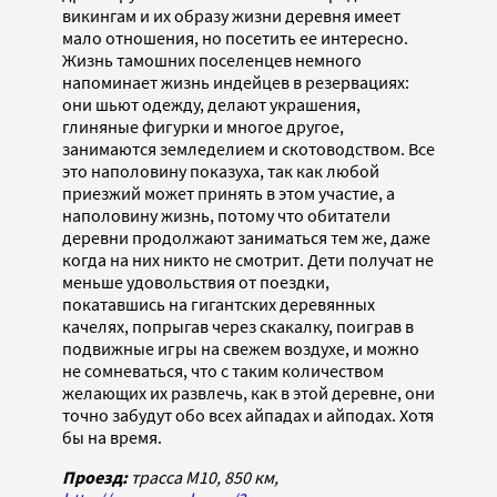
викингам и их образу жизни деревня имеет
мало отношения, но посетить ее интересно.
Жизнь тамошних поселенцев немного
напоминает жизнь индейцев в резервациях:
они шьют одежду, делают украшения,
глиняные фигурки и многое другое,
занимаются земледелием и скотоводством. Все
это наполовину показуха, так как любой
приезжий может принять в этом участие, а
наполовину жизнь, потому что обитатели
деревни продолжают заниматься тем же, даже
когда на них никто не смотрит. Дети получат не
меньше удовольствия от поездки,
покатавшись на гигантских деревянных
качелях, попрыгав через скакалку, поиграв в
подвижные игры на свежем воздухе, и можно
не сомневаться, что с таким количеством
желающих их развлечь, как в этой деревне, они
точно забудут обо всех айпадах и айподах. Хотя
бы на время.
Проезд:
трасса М10, 850 км,