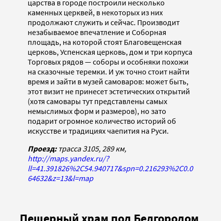
царства в городе построили несколько
каменных церквей, в некоторых из них
продолжают служить и сейчас. Производит
незабываемое впечатление и Соборная
площадь, на которой стоят Благовещенская
церковь, Успенская церковь, дом и три корпуса
Торговых рядов — соборы и особняки похожи
на сказочные теремки. И уж точно стоит найти
время и зайти в музей самоваров: может быть,
этот визит не принесет эстетических открытий
(хотя самовары тут представлены самых
немыслимых форм и размеров), но зато
подарит огромное количество историй об
искусстве и традициях чаепития на Руси.
Проезд:
трасса З105, 289 км,
http://maps.yandex.ru/?
ll=41.391826%2C54.940717&spn=0.216293%2C0.0
64632&z=13&l=map
Пещерный храм под Белгородом