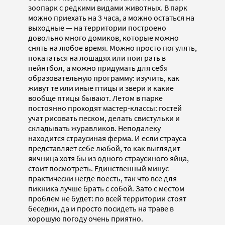
зоопарк с редкими видами животных. В парк
можно приехать на 3 часа, а можно остаться на
выходные — на территории построено
довольно много домиков, которые можно
снять на любое время. Можно просто погулять,
покататься на лошадях или поиграть в
пейнтбол, а можно придумать для себя
образовательную программу: изучить, как
живут те или иные птицы и звери и какие
вообще птицы бывают. Летом в парке
постоянно проходят мастер-классы: гостей
учат рисовать песком, делать свистульки и
складывать журавликов. Неподалеку
находится страусиная ферма. И если страуса
представляет себе любой, то как выглядит
яичница хотя бы из одного страусиного яйца,
стоит посмотреть. Единственный минус —
практически негде поесть, так что все для
пикника лучше брать с собой. Зато с местом
проблем не будет: по всей территории стоят
беседки, да и просто посидеть на траве в
хорошую погоду очень приятно.