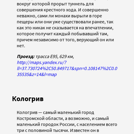
вокруг которой прорыт туннель для
совершения крестного хода. И совершенно
неважно, сами ли монахи вырыли в горе
пещеры или они уже существовали ранее, так
как это никак не сказывается на впечатлении,
которое получит каждый побывавший там,
причем независимо от того, верующий он или
нет.
Проезд:
трасса Е95, 629 км,
http://maps.yandex.ru/?
ll=37.730724%2C50.849717&spn=0.108147%2C0.0
35535&z=14&l=map
Кологрив
Кологрив — самый маленький город
Костромской области, а возможно, и самый
маленький городок России, с населением всего
три с половиной тысячи. Известен он в