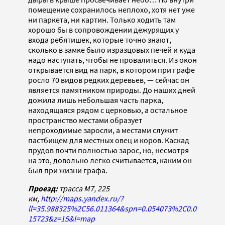
помещение сохранилось неплохо, хотя нет уже
ни паркета, ни картин. Только ходить там
хорошо бы в сопровождении дежурящих у
входа ребятишек, которые точно знают,
сколько в замке было изразцовых печей и куда
надо наступать, чтобы не провалиться. Из окон
открывается вид на парк, в котором при графе
росло 70 видов редких деревьев, — сейчас он
является памятником природы. До наших дней
дожила лишь небольшая часть парка,
находящаяся рядом с церковью, а остальное
пространство местами образует
непроходимые заросли, а местами служит
пастбищем для местных овец и коров. Каскад
прудов почти полностью зарос, но, несмотря
на это, довольно легко считывается, каким он
был при жизни графа.
Проезд:
трасса М7, 225
км,
http://maps.yandex.ru/?
ll=35.988325%2C56.011364&spn=0.054073%2C0.0
15723&z=15&l=map