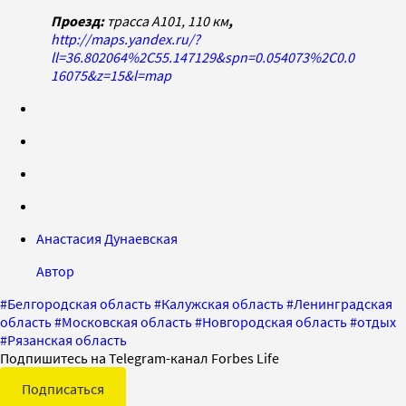
Проезд:
трасса А101, 110 км
,
http://maps.yandex.ru/?
ll=36.802064%2C55.147129&spn=0.054073%2C0.0
16075&z=15&l=map
Анастасия Дунаевская
Автор
#
Белгородская область
#
Калужская область
#
Ленинградская
область
#
Московская область
#
Новгородская область
#
отдых
#
Рязанская область
Подпишитесь на Telegram-канал Forbes Life
Подписаться