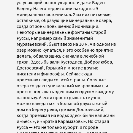
уступающий по популярности даже Баден-
Бадену. На его территории находятся 9
минеральных источников: 2 из них питьевые,
остальные, образующие минеральные озера,
создают зоны повышенной ионизации.
Некоторые минеральные фонтаны Старой
Руссы, например самый знаменитый
Муравьевский, бьют вверх на 10 м. А в одном из
озер можно купаться, и это особенно приятно
делать, обвалявшись сначала в лечебной
грязи. Здесь бывали Кустодиев, Добролюбов,
Достоевский, Горький и многие другие
писатели и философы. Сейчас сюда
приезжают люди со всей страны. Соляные
озера создают уникальный микроклимат, и
просто подышать здешним воздухом каждому
на пользу. А если просто дышать скучно,
можно наведаться в большой двухэтажный
дом на берегу реки, где жил Достоевский,
когда приезжал на воды: здесь были написаны
и «Бесы», и «Братья Карамазовы». Но Старая
Русса — это не только курорт. В городе