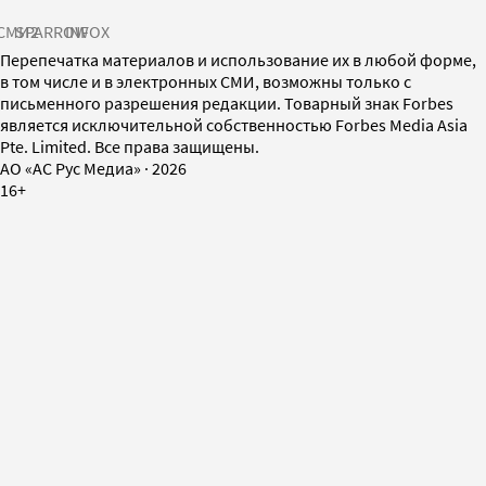
СМИ2
SPARROW
INFOX
Перепечатка материалов и использование их в любой форме,
в том числе и в электронных СМИ, возможны только с
письменного разрешения редакции. Товарный знак Forbes
является исключительной собственностью Forbes Media Asia
Pte. Limited. Все права защищены.
AO «АС Рус Медиа»
·
2026
16+