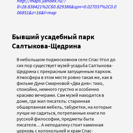
http://maps.yandex.ru/?
ll=28.838421%2C60.829386&spn=0.027037%2C0.0
06851&z=16&l=map
Бывший усадебный парк
Салтыкова-Щедрина
В небольшом подмосковном селе Спас-Угол до
сих пор существует музей-усадьба Салтыкова-
Щедрина с прекрасным запущенным парком.
Атмосфера в этом месте ровно такая же, как в
фильме Дуни Смирновой «Два дня»: тихо,
спокойно, немного грустно и особенно
красиво вечерами. Сам музей находится в
доме, где жил писатель: старинная
обшарпанная мебель, табуретки, на которые
лучше не садиться, потрепанные книги по
русской философии, предметы быта
писателя… А неподалеку стоит каменная
церковь с колокольней и храм Спас-