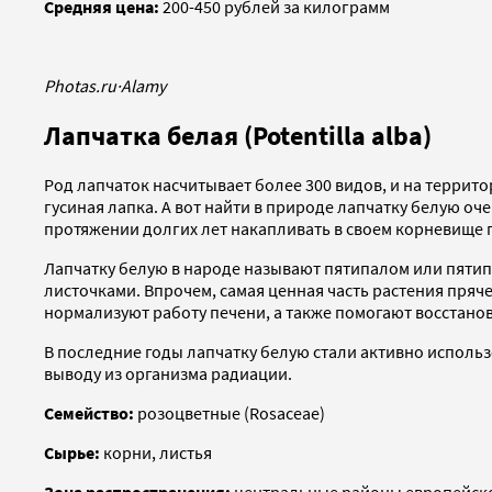
Средняя цена:
200-450 рублей за килограмм
Photas.ru
·
Alamy
Лапчатка белая (Potentilla alba)
Род лапчаток насчитывает более 300 видов, и на террито
гусиная лапка. А вот найти в природе лапчатку белую о
протяжении долгих лет накапливать в своем корневище 
Лапчатку белую в народе называют пятипалом или пятипе
листочками. Впрочем, самая ценная часть растения пряч
нормализуют работу печени, а также помогают восстанов
В последние годы лапчатку белую стали активно использ
выводу из организма радиации.
Семейство:
розоцветные (Rosaceae)
Сырье:
корни, листья