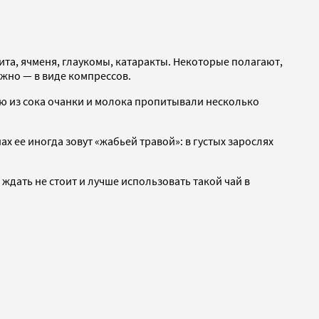
ита, ячменя, глаукомы, катаракты. Некоторые полагают,
ужно — в виде компрессов.
сью из сока очанки и молока пропитывали несколько
ах ее иногда зовут «жабьей травой»: в густых зарослях
ждать не стоит и лучше использовать такой чай в