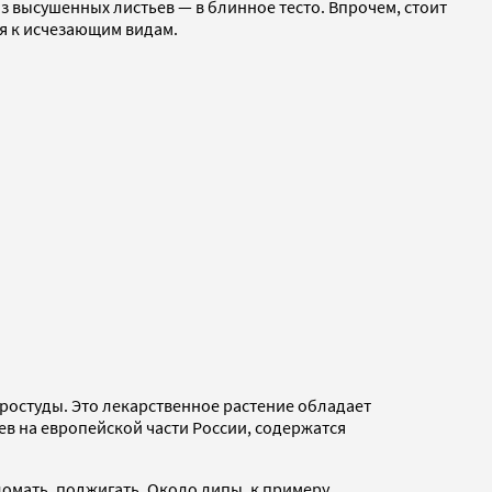
из высушенных листьев — в блинное тесто. Впрочем, стоит
ся к исчезающим видам.
ростуды. Это лекарственное растение обладает
 на европейской части России, содержатся
омать, поджигать. Около липы, к примеру,