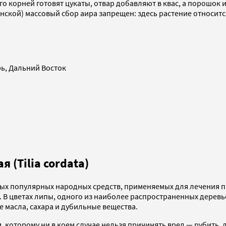
о корней готовят цукаты, отвар добавляют в квас, а порошок 
енской) массовый сбор аира запрещен: здесь растение относит
рь, Дальний Восток
 (Tilia cordata)
амых популярных народных средств, применяемых для лечения п
цветах липы, одного из наиболее распространенных деревьев
 масла, сахара и дубильные вещества.
 которому ни в коем случае нельзя причинять вред — рубить, л