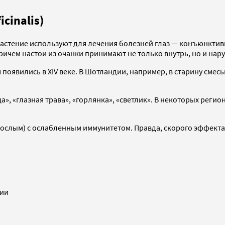
cinalis)
 растение используют для лечения болезней глаз — конъюнктив
ричем настои из очанки принимают не только внутрь, но и нар
 появились в XIV веке. В Шотландии, например, в старину сме
», «глазная трава», «горлянка», «светлик». В некоторых регион
рослым) с ослабленным иммунитетом. Правда, скорого эффекта 
сии