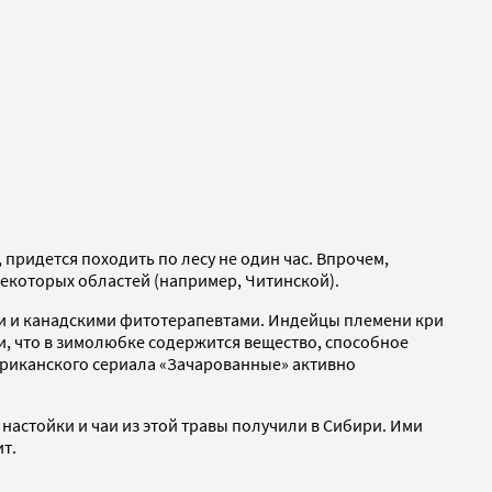
ридется походить по лесу не один час. Впрочем,
некоторых областей (например, Читинской).
и и канадскими фитотерапевтами. Индейцы племени кри
и, что в зимолюбке содержится вещество, способное
мериканского сериала «Зачарованные» активно
астойки и чаи из этой травы получили в Сибири. Ими
ит.