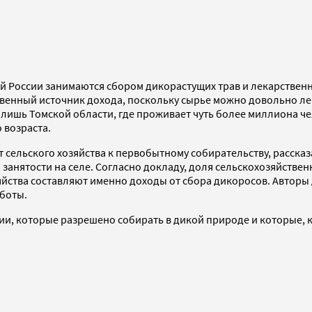
ей России занимаются сбором дикорастущих трав и лекарственн
твенный источник дохода, поскольку сырье можно довольно л
й лишь Томской области, где проживает чуть более миллиона ч
 возраста.
т сельского хозяйства к первобытному собирательству, расска
занятости на селе. Согласно докладу, доля сельскохозяйстве
йства составляют именно доходы от сбора дикоросов. Авторы
аботы.
ии, которые разрешено собирать в дикой природе и которые, 