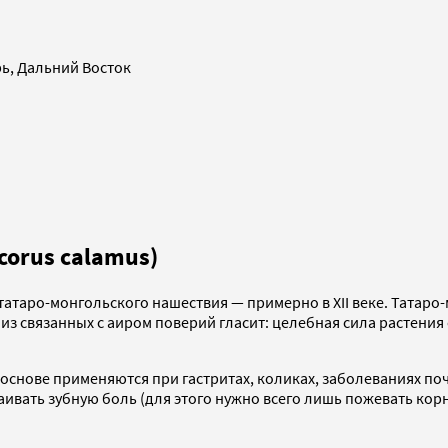
рь, Дальний Восток
orus calamus)
татаро-монгольского нашествия — примерно в XII веке. Татаро
 из связанных с аиром поверий гласит: целебная сила растения
основе применяются при гастритах, коликах, заболеваниях поч
ивать зубную боль (для этого нужно всего лишь пожевать корн