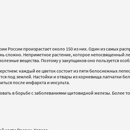
рии России произрастает около 150 из них. Один из самых расп
чень сложно. Неприметное растение, которое непосвященный ле
полезные вещества. Поэтому у закупщиков оно пользуется осо
рстнем: каждый ее цветок состоит из пяти белоснежных лепест
ется под землей. Настойки и отвары из корневища лапчатки бел
иться после инфаркта и инсульта.
овать в борьбе с заболеваниями щитовидной железы. Более тог