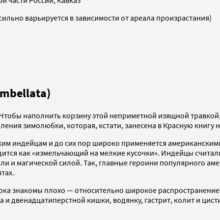
 части России, Кавказ
сильно варьируется в зависимости от ареала произрастания)
mbellata)
Чтобы наполнить корзину этой неприметной изящной травкой, п
ения зимолюбки, которая, кстати, занесена в Красную книгу 
им индейцам и до сих пор широко применяется американским
одится как «измельчающий на мелкие кусочки». Индейцы считал
яли и магической силой. Так, главные героини популярного а
тах.
пока знакомы плохо — относительно широкое распространение н
а и двенадцатиперстной кишки, водянку, гастрит, колит и цист