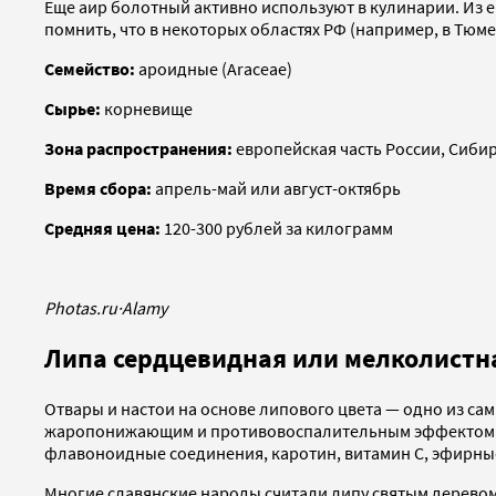
Еще аир болотный активно используют в кулинарии. Из ег
помнить, что в некоторых областях РФ (например, в Тюм
Семейство:
ароидные (Araceae)
Сырье:
корневище
Зона распространения:
европейская часть России, Сиби
Время сбора:
апрель-май или август-октябрь
Средняя цена:
120-300 рублей за килограмм
Photas.ru
·
Alamy
Липа сердцевидная или мелколистная
Отвары и настои на основе липового цвета — одно из с
жаропонижающим и противовоспалительным эффектом. В 
флавоноидные соединения, каротин, витамин С, эфирные
Многие славянские народы считали липу святым деревом,