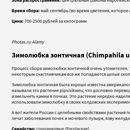
Зона распространения:
центральные районы европейской
Время сбора:
май-сентябрь (во время цветения, которое 
Цена:
700-2500 рублей за килограмм
Photas.ru
·
Alamy
Зимолюбка зонтичная (Chimpahila u
Процесс сбора зимолюбки зонтичной очень утомителен. 
некоторым счастливчикам все же попадаются целые скопл
Зимолюбка зонтичная была хорошо известна американск
называли это растение pipsisikweu, что дословно перев
измельчить камни в почках. Это растение нередко надел
использовали зимолюбку в своих колдовских эксперимен
А вот жители России с целебными свойствами растения 
лечат заболевания почек и мочевого пузыря, язву желудк
Семейство:
грушанковые (Pyrolaceae)