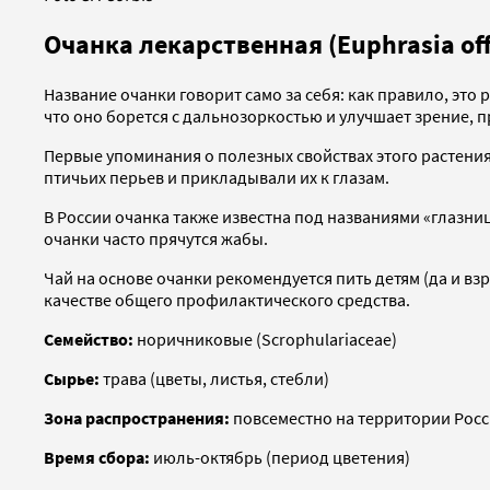
Очанка лекарственная (Euphrasia offi
Название очанки говорит само за себя: как правило, это
что оно борется с дальнозоркостью и улучшает зрение, п
Первые упоминания о полезных свойствах этого растения
птичьих перьев и прикладывали их к глазам.
В России очанка также известна под названиями «глазница
очанки часто прячутся жабы.
Чай на основе очанки рекомендуется пить детям (да и вз
качестве общего профилактического средства.
Семейство:
норичниковые (Scrophulariaceae)
Сырье:
трава (цветы, листья, стебли)
Зона распространения:
повсеместно на территории Рос
Время сбора:
июль-октябрь (период цветения)