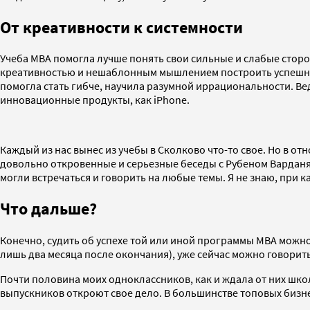
От креативности к системности
Учеба MBA помогла лучше понять свои сильные и слабые сторон
креативностью и нешаблонным мышлением построить успешный
помогла стать гибче, научила разумной иррациональности. В
инновационные продукты, как iPhone.
Каждый из нас вынес из учебы в Сколково что-то свое. Но в от
довольно откровенные и серьезные беседы с Рубеном Варданя
могли встречаться и говорить на любые темы. Я не знаю, при к
Что дальше?
Конечно, судить об успехе той или иной программы MBA можно 
лишь два месяца после окончания), уже сейчас можно говорить
Почти половина моих одноклассников, как и ждала от них школ
выпускников откроют свое дело. В большинстве топовых бизне