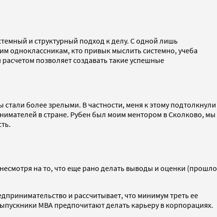
стемный и структурный подход к делу. С одной лишь
м одноклассникам, кто привык мыслить системно, учеба
 расчетом позволяет создавать такие успешные
мы стали более зрелыми. В частности, меня к этому подтолкнули
имателей в стране. Рубен был моим ментором в Сколково, мы
ть.
несмотря на то, что еще рано делать выводы и оценки (прошло
едпринимательство и рассчитывает, что минимум треть ее
выпускники MBA предпочитают делать карьеру в корпорациях.