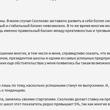
ы. В моем случае Сколково заставило развить в себе более си
 и стабильный бизнес невозможно. В то же время многим мои
едь именно правильный баланс между креативностью и трезвым
ношении многих, в том числе и меня, справедливо сказать, что 
ном, президентом школы и одним из самых успешных предприн
аких еще обстоятельствах у меня появилась бы такая возможнос
лишь по тому, насколько успешными станут ее выпускники. И, 
 о тенденциях.
а, занялись своими стартапами. Сколково делает ставку на пр
с-школ этот показатель редко превышает 5%, так как многие 