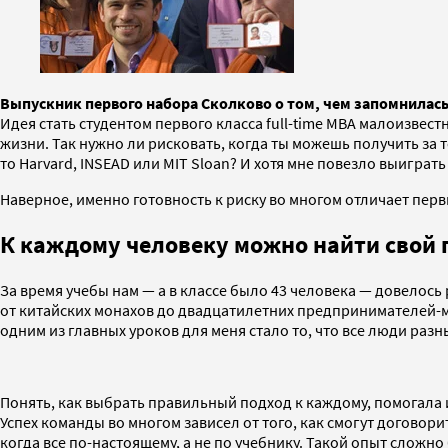
Выпускник первого набора Сколково о том, чем запомнилась
Идея стать студентом первого класса full-time MBA малоизвес
жизни. Так нужно ли рисковать, когда ты можешь получить за
то Harvard, INSEAD или MIT Sloan? И хотя мне повезло выиграт
Наверное, именно готовность к риску во многом отличает перв
К каждому человеку можно найти свой 
За время учебы нам — а в классе было 43 человека — довелось 
от китайских монахов до двадцатилетних предпринимателей-м
одним из главных уроков для меня стало то, что все люди разн
Понять, как выбрать правильный подход к каждому, помогала 
Успех команды во многом зависел от того, как смогут договор
когда все по-настоящему, а не по учебнику. Такой опыт сложн