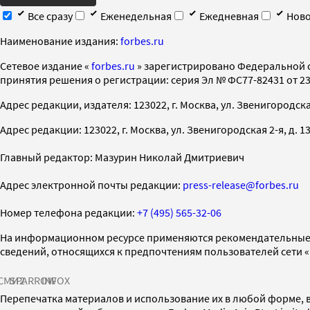
Все сразу
Еженедельная
Ежедневная
Ново
Наименование издания:
forbes.ru
Cетевое издание «
forbes.ru
» зарегистрировано Федеральной 
принятия решения о регистрации: серия Эл № ФС77-82431 от 23 
Адрес редакции, издателя: 123022, г. Москва, ул. Звенигородская 2-
Адрес редакции: 123022, г. Москва, ул. Звенигородская 2-я, д. 13, с
Главный редактор: Мазурин Николай Дмитриевич
Адрес электронной почты редакции:
press-release@forbes.ru
Номер телефона редакции:
+7 (495) 565-32-06
На информационном ресурсе применяются рекомендательные 
сведений, относящихся к предпочтениям пользователей сети 
СМИ2
SPARROW
INFOX
Перепечатка материалов и использование их в любой форме, в