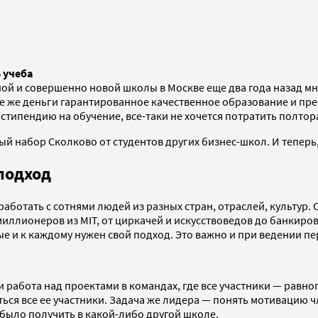
 учеба
тной и совершенно новой школы в Москве еще два года назад м
 те же деньги гарантированное качественное образование и п
ь стипендию на обучение, все-таки не хочется потратить полтор
ый набор Сколково от студентов других бизнес-школ. И теперь
подход
работать с сотнями людей из разных стран, отраслей, культур.
иллионеров из MIT, от циркачей и искусствоведов до банкиро
ые и к каждому нужен свой подход. Это важно и при ведении пе
и работа над проектами в командах, где все участники — рав
иться все ее участники. Задача же лидера — понять мотивацию 
о было получить в какой-либо другой школе.