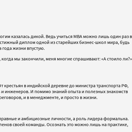
ногим казалась дикой. Ведь учиться MBA можно лишь один раз в
рестижный диплом одной из старейших бизнес-школ мира, будь
а года жизни впустую.
, когда мы закончили, меня многие спрашивают: «А стоило ли?»
 От крестьян в индийской деревне до министра транспорта РФ,
в и инженеров. И помимо знаний опыта и полезных знакомств
реговоров, и в менеджменте, и просто в жизни.
ноправные и амбициозные личности, а роль лидера формальна.
членов своей команды. Осознать это можно лишь на практике,