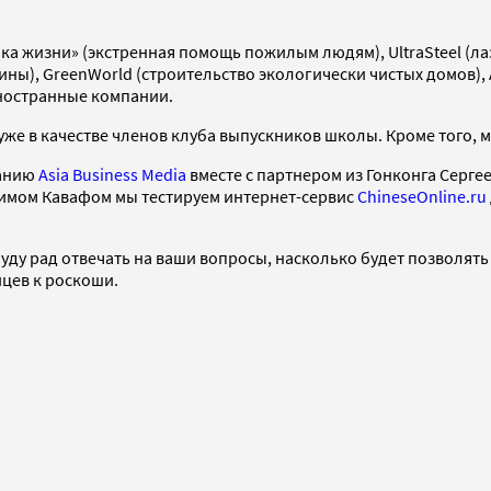
пка жизни» (экстренная помощь пожилым людям), UltraSteel (л
ны), GreenWorld (строительство экологически чистых домов), 
иностранные компании.
 уже в качестве членов клуба выпускников школы. Кроме того
панию
Asia Business Media
вместе с партнером из Гонконга Серг
симом Кавафом мы тестируем интернет-сервис
ChineseOnline.ru
уду рад отвечать на ваши вопросы, насколько будет позволять 
йцев к роскоши.