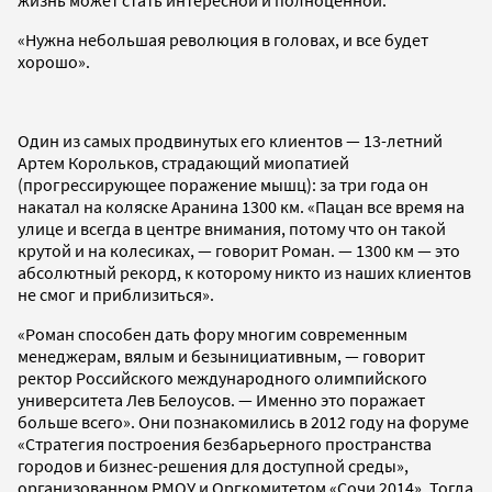
жизнь может стать интересной и полноценной.
«Нужна небольшая революция в головах, и все будет
хорошо».
Один из самых продвинутых его клиентов — 13-летний
Артем Корольков, страдающий миопатией
(прогрессирующее поражение мышц): за три года он
накатал на коляске Аранина 1300 км. «Пацан все время на
улице и всегда в центре внимания, потому что он такой
крутой и на колесиках, — говорит Роман. — 1300 км — это
абсолютный рекорд, к которому никто из наших клиентов
не смог и приблизиться».
«Роман способен дать фору многим современным
менеджерам, вялым и безынициативным, — говорит
ректор Российского международного олимпийского
университета Лев Белоусов. — Именно это поражает
больше всего». Они познакомились в 2012 году на форуме
«Стратегия построения безбарьерного пространства
городов и бизнес-решения для доступной среды»,
организованном РМОУ и Оргкомитетом «Сочи 2014». Тогда