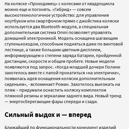
На коляске «Проходимец» с колесами от квадроцикла
можно еще и погонять. «Гибрид» — совсем
высокотехнологичное устройство: для управления
ноутбуком или смартфоном прямо с джойстика коляски
используется два Bluetooth-модуля, а специальная
дополнительная система Omni позволяет управлять
домашней электроникой. Модель оснащена шагающим
ступенькоходом, способным подняться даже по винтовой
лестнице, а также большим цветным дисплеем,
информирующем о степени заряда батареи, пройденной
дистанции, скорости и общем пробеге. Новые модели
появляются под запрос. «Когда младшей дочери Полине
захотелось вместе с папой прокатиться «на электричке»,
появилась идея оснащения коляски дополнительным
сиденьем», - вспоминает Роман. Захотелось выезжать на
пляж – придумали оснастить коляску комплектом
пляжной резины и зеркалами заднего вида. Новый тренд
— энергосберегающие фары спереди и сзади.
Сильный выдох и
—
вперед
Ближайший по функциональности конкурент изделий