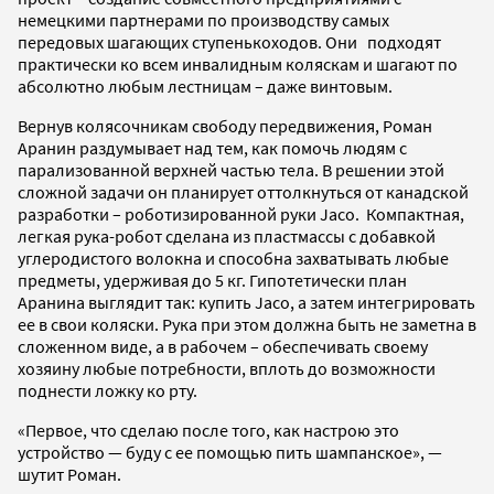
немецкими партнерами по производству самых
передовых шагающих ступенькоходов. Они подходят
практически ко всем инвалидным коляскам и шагают по
абсолютно любым лестницам – даже винтовым.
Вернув колясочникам свободу передвижения, Роман
Аранин раздумывает над тем, как помочь людям с
парализованной верхней частью тела. В решении этой
сложной задачи он планирует оттолкнуться от канадской
разработки – роботизированной руки Jaco. Компактная,
легкая рука-робот сделана из пластмассы с добавкой
углеродистого волокна и способна захватывать любые
предметы, удерживая до 5 кг. Гипотетически план
Аранина выглядит так: купить Jaco, а затем интегрировать
ее в свои коляски. Рука при этом должна быть не заметна в
сложенном виде, а в рабочем – обеспечивать своему
хозяину любые потребности, вплоть до возможности
поднести ложку ко рту.
«Первое, что сделаю после того, как настрою это
устройство — буду с ее помощью пить шампанское», —
шутит Роман.