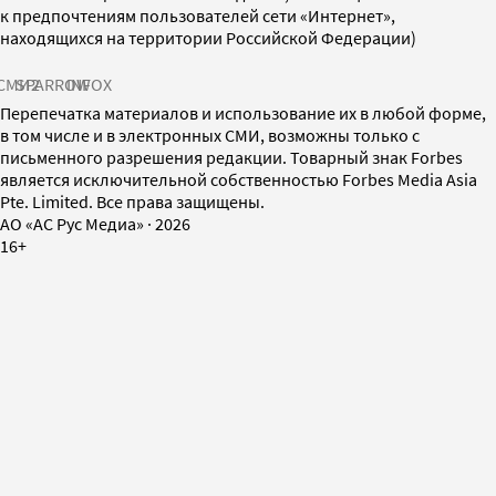
к предпочтениям пользователей сети «Интернет»,
находящихся на территории Российской Федерации)
СМИ2
SPARROW
INFOX
Перепечатка материалов и использование их в любой форме,
в том числе и в электронных СМИ, возможны только с
письменного разрешения редакции. Товарный знак Forbes
является исключительной собственностью Forbes Media Asia
Pte. Limited. Все права защищены.
AO «АС Рус Медиа»
·
2026
16+