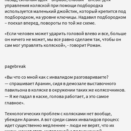
управления коляской при помощи подбородка
используется маленький джойстик, который крепится под
подбородком, на уровне ключицы. Надавил подбородком
– поехал вперед, повороты по той же схеме.
«Если человек может ударить головой влево и все, больше
он ничего не может, мы все равно сделаем так, чтобы он
сам мог управлять коляской», - говорит Роман.
pagebreak
«Вы что со мной как с инвалидом разговариваете?
— спрашивает Аранин, сидя в демозале выставочного
павильона в коляске в окружении таких же колясочников.
— Я же падал в каске, голова работает, а это самое
главное».
Технологических проблем с колясками нет вообще,
убежден Аранин. А вот среди самих инвалидов процесс
идет существенно медленнее – люди не верят, что их