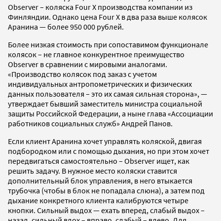
Observer – коляска Four X производства компании из
Финляндии. Однако цена Four X в два раза выше колясок
Аранина — более 950 000 рублей.
Более низкая стоимость при сопоставимом функционале
колясок – не главное конкурентное преимущество
Observer в сравнении с мировыми аналогами.
«Производство колясок под заказ с учетом
индивидуальных антропометрических и физических
данных пользователя – это их самая сильная сторона», —
утверждает бывший заместитель министра социальной
защиты Российской Федерации, а ныне глава «Ассоциации
работников социальных служб» Андрей Панов.
Если клиент Аранина хочет управлять коляской, двигая
подбородком или с помощью дыхания, но при этом хочет
передвигаться самостоятельно – Observer ищет, как
решить задачу. В нужное место коляски ставится
дополнительный блок управления, в него втыкается
трубочка (чтобы в блок не попадала слюна), а затем под
дыхание конкретного клиента калибруются четыре
кнопки. Сильный выдох — ехать вперед, слабый выдох –
назад, сильный вдох – вправо, слабый – влево. Для