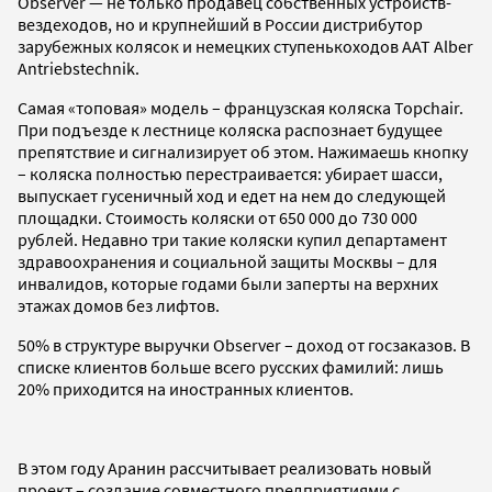
Observer — не только продавец собственных устройств-
вездеходов, но и крупнейший в России дистрибутор
зарубежных колясок и немецких ступенькоходов AAT Alber
Antriebstechnik.
Самая «топовая» модель – французская коляска Topchair.
При подъезде к лестнице коляска распознает будущее
препятствие и сигнализирует об этом. Нажимаешь кнопку
– коляска полностью перестраивается: убирает шасси,
выпускает гусеничный ход и едет на нем до следующей
площадки. Стоимость коляски от 650 000 до 730 000
рублей. Недавно три такие коляски купил департамент
здравоохранения и социальной защиты Москвы – для
инвалидов, которые годами были заперты на верхних
этажах домов без лифтов.
50% в структуре выручки Observer – доход от госзаказов. В
списке клиентов больше всего русских фамилий: лишь
20% приходится на иностранных клиентов.
В этом году Аранин рассчитывает реализовать новый
проект – создание совместного предприятиями с