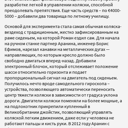
разработке легкой в управлении коляски, способной
преодолевать препятствия. Еще часть средств – по €4000-
5000 – добавили два товарища по летному училищу.
Основой для эксперимента стала самая обычная коляска-
вездеход с традиционным, жестко зафиксированным на
раме сиденьем, на которой Роман ездил сам. Для начала
на ручном станке партнер Аранина, инженер Борис
Ефимов, нарезал канавки на металлических дугах —
направляющих, по которым кресло должно было
свободно двигаться вперед-назад. Добавили
электронный блочок, который отслеживает положение
шасси относительно горизонта и подает
пропорциональный сигнал на двигатель под сиденьем.
Получилось нечто вроде самодельного гироскопа –
устройства, позволяющего автоматически переносить
центр тяжести коляски в зависимости от градуса уклона
дороги. Двигатели коляски поменяли на более мощные, а
на подлокотник прикрепили купленный в
Великобритании джойстик, позволяющий управлять
коляской легким движением, даже если у человека не
работают пальцы и кисть руки. В 2012 году Аранин с