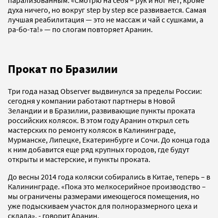
парализованным. «Смотрю на себя – рук и ног нет, кроме
духа ничего, но вокруг step by step все развивается. Самая
лучшая реабилитация — это не массаж и чай с сушками, а
ра-бо-та!» — по слогам повторяет Аранин.
Прокат по Бразилии
Три года назад Observer выдвинулся за пределы России:
сегодня у компании работают партнеры в Новой
Зеландии и в Бразилии, развивающие пункты проката
российских колясок. В этом году Аранин открыл сеть
мастерских по ремонту колясок в Калининграде,
Мурманске, Липецке, Екатеринбурге и Сочи. До конца года
к ним добавится еще ряд крупных городов, где будут
открыты и мастерские, и пункты проката.
До весны 2014 года коляски собирались в Китае, теперь – в
Калининграде. «Пока это мелкосерийное производство –
мы ограничены размерами имеющегося помещения, но
уже подыскиваем участок для полноразмерного цеха и
склада», - говорит Аранин.