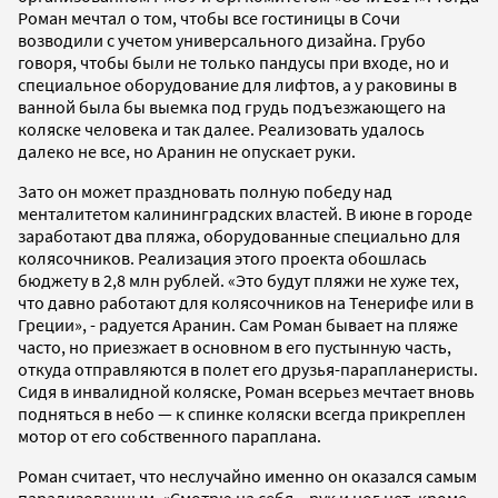
Роман мечтал о том, чтобы все гостиницы в Сочи
возводили с учетом универсального дизайна. Грубо
говоря, чтобы были не только пандусы при входе, но и
специальное оборудование для лифтов, а у раковины в
ванной была бы выемка под грудь подъезжающего на
коляске человека и так далее. Реализовать удалось
далеко не все, но Аранин не опускает руки.
Зато он может праздновать полную победу над
менталитетом калининградских властей. В июне в городе
заработают два пляжа, оборудованные специально для
колясочников. Реализация этого проекта обошлась
бюджету в 2,8 млн рублей. «Это будут пляжи не хуже тех,
что давно работают для колясочников на Тенерифе или в
Греции», - радуется Аранин. Сам Роман бывает на пляже
часто, но приезжает в основном в его пустынную часть,
откуда отправляются в полет его друзья-парапланеристы.
Сидя в инвалидной коляске, Роман всерьез мечтает вновь
подняться в небо — к спинке коляски всегда прикреплен
мотор от его собственного параплана.
Роман считает, что неслучайно именно он оказался самым