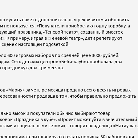
жно купить пакет с дополнительным реквизитом и обновить
м не пользуется. «Покупатели приобретают одну коробку, а
дующий праздника, «Теневой театр», созданный вместе с
. К примеру, играя в «Теневой театр», дети репетируют
 сцене с настоящей подсветкой.
оло 600 игровых наборов по средней цене 3000 рублей.
дам. Сеть детских центров «Беби-клуб» опробовала два
 празднику в два-три месяца.
ов «Мария» за четыре месяца продано всего десять игровых
нтересованности продавца в том, чтобы правильно предложить
вольно высок и покупатели обычно выбирают товар
аковок «Праздника в кубе». «Проект может уйти в значительный
огами и социальными сетями», - говорит владелица «Матиуша».
 предприниматели планируют создать порядка 30 наборов для