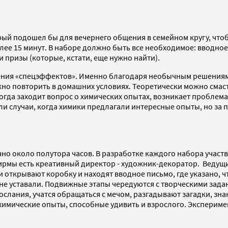
рый подошел бы для вечернего общения в семейном кругу, чтоб
олее 15 минут. В наборе должно быть все необходимое: вводн
 призы (которые, кстати, еще нужно найти).
ждения «спецэффектов». Именно благодаря необычным решения
о повторить в домашних условиях. Теоретически можно смаст
«Когда заходит вопрос о химических опытах, возникает проблем
 случаи, когда химики предлагали интересные опыты, но за по
чно около полутора часов. В разработке каждого набора участв
ирмы есть креативный директор - художник-декоратор. Ведущи
открывают коробку и находят вводное письмо, где указано, ч
 не уставали. Подвижные этапы чередуются с творческими зад
слания, учатся обращаться с мечом, разгадывают загадки, зна
химические опыты, способные удивить и взрослого. Эксперимен