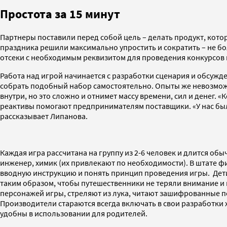
Простота за 15 минут
Партнеры поставили перед собой цель – делать продукт, кото
праздника решили максимально упростить и сократить – не б
отсеки с необходимым реквизитом для проведения конкурсов и
Работа над игрой начинается с разработки сценария и обсу
собрать подобный набор самостоятельно. Опыты же невозможн
внутри, но это сложно и отнимет массу времени, сил и денег. 
реактивы помогают предпринимателям поставщики. «У нас были
рассказывает Липанова.
Каждая игра рассчитана на группу из 2-6 человек и длится обы
инженер, химик (их привлекают по необходимости). В штате ф
вводную инструкцию и понять принцип проведения игры. Дети 
таким образом, чтобы путешественники не теряли внимание и
персонажей игры, стреляют из лука, читают зашифрованные по
Производители стараются всегда включать в свои разработки 
удобны в использовании для родителей.