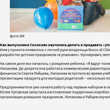
фото DR
Как выпускники Сколково научились делать и продавать «уп
Имя у проекта появилось с легкой руки владельца Bosco di Cil
разработке детских праздников «в упаковке». Куснирович, мент
На самом деле все началось с рождения ребенка. «Я вдруг поня
Липанова. До декрета она работала коммерческим директором
финансиста Сергея Райцева, Липанова встретила во время учеб
презентацию продукта для молодых родителей – несколько по
Предприниматели уже начали работу над первым набором в октя
Юлия Луговская запустила изготовление подарочных коробок с
организации домашних праздников. Липанова и Райцев изучили