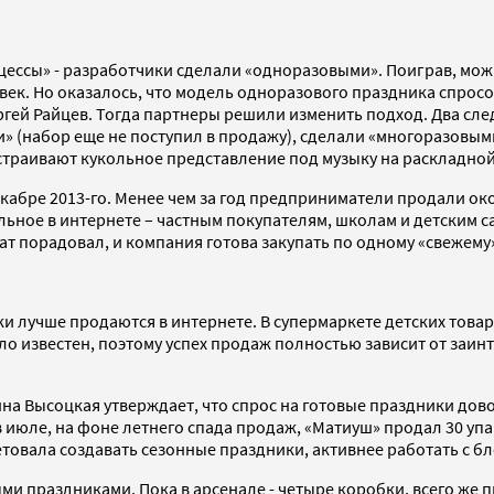
нцессы» - разработчики сделали «одноразовыми». Поиграв, мо
век. Но оказалось, что модель одноразового праздника спросо
ргей Райцев. Тогда партнеры решили изменить подход. Два сле
 (набор еще не поступил в продажу), сделали «многоразовыми»
страивают кукольное представление под музыку на раскладной
екабре 2013-го. Менее чем за год предприниматели продали ок
ьное в интернете – частным покупателям, школам и детским са
ат порадовал, и компания готова закупать по одному «свежему»
и лучше продаются в интернете. В супермаркете детских товар
ло известен, поэтому успех продаж полностью зависит от заи
на Высоцкая утверждает, что спрос на готовые праздники до
в июле, на фоне летнего спада продаж, «Матиуш» продал 30 уп
товала создавать сезонные праздники, активнее работать с бл
ми праздниками. Пока в арсенале - четыре коробки, всего же