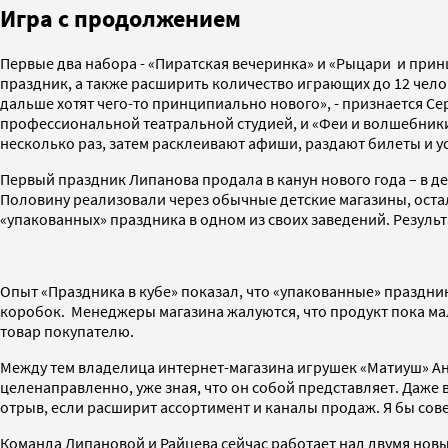
Игра с продолжением
Первые два набора - «Пиратская вечеринка» и «Рыцари и при
праздник, а также расширить количество играющих до 12 чело
дальше хотят чего-то принципиально нового», - признается Се
профессиональной театральной студией, и «Феи и волшебники»
несколько раз, затем расклеивают афиши, раздают билеты и у
Первый праздник Липанова продала в канун нового года – в д
Половину реализовали через обычные детские магазины, остал
«упакованных» праздника в одном из своих заведений. Результ
Опыт «Праздника в кубе» показал, что «упакованные» праздник
коробок. Менеджеры магазина жалуются, что продукт пока ма
товар покупателю.
Между тем владелица интернет-магазина игрушек «Матиуш» Ан
целенаправленно, уже зная, что он собой представляет. Даже 
отрыв, если расширит ассортимент и каналы продаж. Я бы сове
Команда Липановой и Райцева сейчас работает над двумя новы