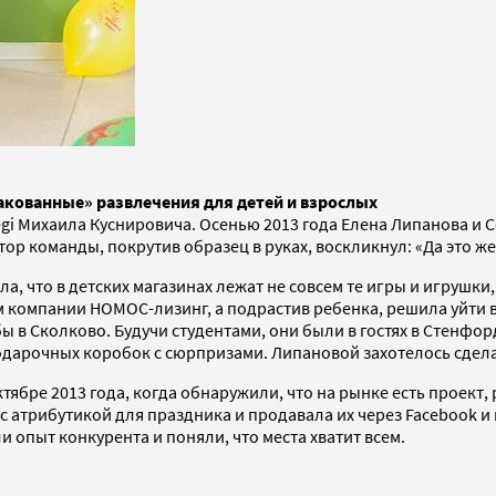
акованные» развлечения для детей и взрослых
iegi Михаила Куснировича. Осенью 2013 года Елена Липанова и 
ор команды, покрутив образец в руках, воскликнул: «Да это же
ла, что в детских магазинах лежат не совсем те игры и игрушки
 компании НОМОС-лизинг, а подрастив ребенка, решила уйти 
ы в Сколково. Будучи студентами, они были в гостях в Стенфо
дарочных коробок с сюрпризами. Липановой захотелось сделат
бре 2013 года, когда обнаружили, что на рынке есть проект, 
 атрибутикой для праздника и продавала их через Facebook и
 опыт конкурента и поняли, что места хватит всем.