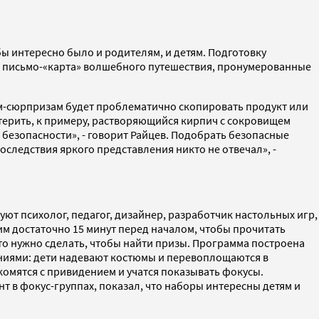
ы интересно было и родителям, и детям. Подготовку
ое письмо-«карта» волшебного путешествия, пронумерованные
м-сюрпризам будет проблематично скопировать продукт или
ерить, к примеру, растворяющийся кирпич с сокровищем
а безопасности», - говорит Райцев. Подобрать безопасные
следствия яркого представления никто не отвечал», -
уют психолог, педагог, дизайнер, разработчик настольных игр,
м достаточно 15 минут перед началом, чтобы прочитать
то нужно сделать, чтобы найти призы. Программа построена
аниями: дети надевают костюмы и перевоплощаются в
комятся с привидением и учатся показывать фокусы.
т в фокус-группах, показал, что наборы интересны детям и