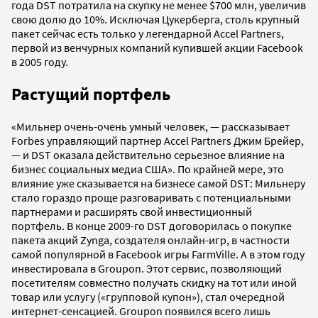
года DST потратила на скупку не менее $700 млн, увеличив
свою долю до 10%. Исключая Цукерберга, столь крупный
пакет сейчас есть только у легендарной Accel Partners,
первой из венчурных компаний купившей акции Facebook
в 2005 году.
Растущий портфель
«Мильнер очень-очень умный человек, — рассказывает
Forbes управляющий партнер Accel Partners Джим Брейер,
— и DST оказала действительно серьезное влияние на
бизнес социальных медиа США». По крайней мере, это
влияние уже сказывается на бизнесе самой DST: Мильнеру
стало гораздо проще разговаривать с потенциальными
партнерами и расширять свой инвестиционный
портфель. В конце 2009-го DST договорилась о покупке
пакета акций Zynga, создателя онлайн-игр, в частности
самой популярной в Facebook игры FarmVille. А в этом году
инвестировала в Groupon. Этот сервис, позволяющий
посетителям совместно получать скидку на тот или иной
товар или услугу («групповой купон»), стал очередной
интернет-сенсацией. Groupon появился всего лишь