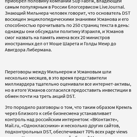
приобрел половину компании Sup Fabrik, владеющей
самым популярным в России блогсервисом LiveJournal.
Знающий Мильнера человек говорит, что основатель DST
восхищен энциклопедическими знаниями Усманова и его
способностью прочитывать по 250 страниц текста в день:
однажды они обсуждали политику Израиля, и Усманов
смог назвать на память имена всех 20 министров
иностранных дел от Моше Шарета и Голды Меир до
Авигдора Либермана.
Переговоры между Мильнером и Усмановым шли
несколько месяцев, в это время представители
миллиардера тщательно оценивали все интернет-активы,
но в итоге Усманов согласился предоставить инвестиции в
обмен почти на треть акций DST.
Это породило разговоры о том, что таким образом Кремль
через близкого к себе бизнесмена устанавливает
контроль над российским интернетом: «ВКонтакте»,
Mail.ru, «Одноклассники» и несколько других сайтов,
подконтрольных DST, обеспечивают 70% всех page views