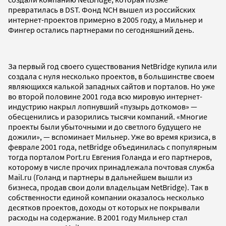
превратилась в DST. Фонд NCH вышел из российских
интернет-проектов примерно в 2005 году, а Мильнер и
Фингер остались партнерами по сегодняшний день.
За первый год своего существования NetBridge купила или
создала с нуля несколько проектов, в большинстве своем
являющихся калькой западных сайтов и порталов. Но уже
во второй половине 2001 года всю мировую интернет-
индустрию накрыл лопнувший «пузырь доткомов» —
обесценились и разорились тысячи компаний. «Многие
проекты были убыточными и до светлого будущего не
дожили», — вспоминает Мильнер. Уже во время кризиса, в
феврале 2001 года, netBridge объединилась с популярным
тогда порталом Port.ru Евгения Голанда и его партнеров,
которому в числе прочих принадлежала почтовая служба
Мail.ru (Голанд и партнеры в дальнейшем вышли из
бизнеса, продав свои доли владельцам NetBridge). Так в
собственности единой компании оказалось несколько
десятков проектов, доходы от которых не покрывали
расходы на содержание. В 2001 году Мильнер стал