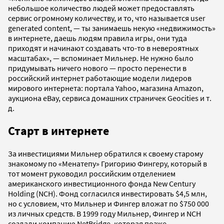
небольшое количество людей может предоставлять
сервис огромному количеству, и то, что называется user
generated content, — ты занимаешь некую «недвижимость»
в интернете, даешь людям правила игры, они туда
приходят и начинают создавать что-то в невероятных
масштабах», — вспоминает Мильнер. Не нужно было
придумывать ничего нового — просто перенести в
российский интернет работающие модели лидеров
мирового интернета: портала Yahoo, магазина Amazon,
аукциона eBay, сервиса домашних страничек Geocities и т.
д.
Старт в интернете
За инвестициями Мильнер обратился к своему старому
знакомому по «Менатепу» Григорию Фингеру, который в
тот момент руководил российским отделением
американского инвестиционного фонда New Century
Holding (NCH). Фонд согласился инвестировать $4,5 млн,
но с условием, что Мильнер и Фингер вложат по $750 000
из личных средств. В 1999 году Мильнер, Фингер и NCH
создали компанию NetBridge, которая позже