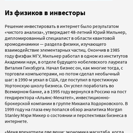
Из физиков в инвесторы
Решение инвестировать в интернет было результатом
«чистого анализа», утверждает 48-летний Юрий Мильнер,
дипломированный специалист в области квантовой
хромодинамики — раздела физики, изучающего
взаимодействие элементарных частиц. Окончив в 1985
году физфак МГУ, Мильнер работал в одном из институтов
Академии наук, в отделе будущего нобелевского лауреата
Виталия Гинзбурга. Начал бизнес он, как многие тогда, с
торговли компьютерами, но потом сделал необычный
шаг: в 1990-м уехал в США, где поступил в престижную
Уортонскую школу бизнеса. Он успел поработать во
Всемирном банке, а в 1995 году вернулся в Россию на пост
гендиректора «Альянс-Менатеп», инвестиционно-
брокерской компании в группе Михаила Ходорковского. В
1999 году на глаза ему попался обзор аналитика Morgan
Stanley Мэри Микер о состоянии и перспективах бизнеса в
интернете.
«Меня впечатлили две вещи: экономика масштаба, когда