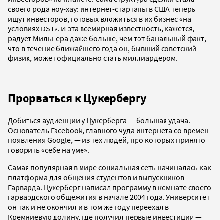
своего рода ноу-хау: интернет-стартапы в США теперь
ищут инвесторов, готовых вложиться в их бизнес «на
условиях DST». И эта всемирная известность, кажется,
радует Мильнера даже больше, чем тот банальный факт,
что в течение ближайшего года он, бывший советский
физик, может официально стать миллиардером.
Прорваться к Цукербергу
Добиться аудиенции у Цукерберга — большая удача.
Основатель Facebook, главного чуда интернета со времен
появления Google, — из тех людей, про которых принято
говорить «себе на уме».
Cамая популярная в мире социальная сеть начиналась как
платформа для общения студентов и выпускников
Гарварда. Цукерберг написал программу в комнате своего
гарвардского общежития в начале 2004 года. Университет
он так и не окончил и в том же году переехал в
Кремниевую долину, где получил первые инвестиции —