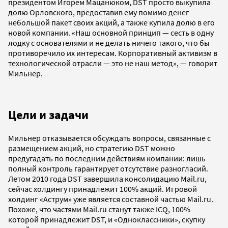
президентом Игорем Мацанюком, DST просто выкупила
долю Орловского, предоставив ему помимо денег
небольшой пакет своих акций, а также купила долю в его
новой компании. «Наш основной принцип — сесть в одну
лодку с основателями и не делать ничего такого, что бы
противоречило их интересам. Корпоративный активизм в
технологической отрасли — это не наш метод», — говорит
Мильнер.
Цели и задачи
Мильнер отказывается обсуждать вопросы, связанные с
размещением акций, но стратегию DST можно
предугадать по последним действиям компании: лишь
полный контроль гарантирует отсутствие разногласий.
Летом 2010 года DST завершила консолидацию Mail.ru,
сейчас холдингу принадлежит 100% акций. Игровой
холдинг «Аструм» уже является составной частью Mail.ru.
Похоже, что частями Mail.ru станут также ICQ, 100%
которой принадлежит DST, и «Одноклассники», скупку