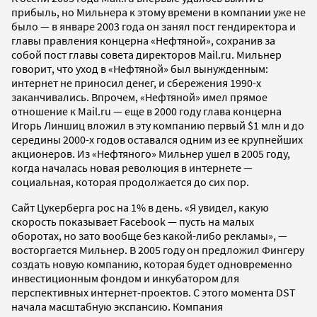
прибыль, но Мильнера к этому времени в компании уже не
было — в январе 2003 года он занял пост гендиректора и
главы правления концерна «Нефтяной», сохранив за
собой пост главы совета директоров Mail.ru. Мильнер
говорит, что уход в «Нефтяной» был вынужденным:
интернет не приносил денег, и сбережения 1990-х
заканчивались. Впрочем, «Нефтяной» имел прямое
отношение к Mail.ru — еще в 2000 году глава концерна
Игорь Линшиц вложил в эту компанию первый $1 млн и до
середины 2000-х годов оставался одним из ее крупнейших
акционеров. Из «Нефтяного» Мильнер ушел в 2005 году,
когда началась новая революция в интернете —
социальная, которая продолжается до сих пор.
Сайт Цукерберга рос на 1% в день. «Я увидел, какую
скорость показывает Facebook — пусть на малых
оборотах, но зато вообще без какой-либо рекламы», —
восторгается Мильнер. В 2005 году он предложил Фингеру
создать новую компанию, которая будет одновременно
инвестиционным фондом и инкубатором для
перспективных интернет-проектов. С этого момента DST
начала масштабную экспансию. Компания