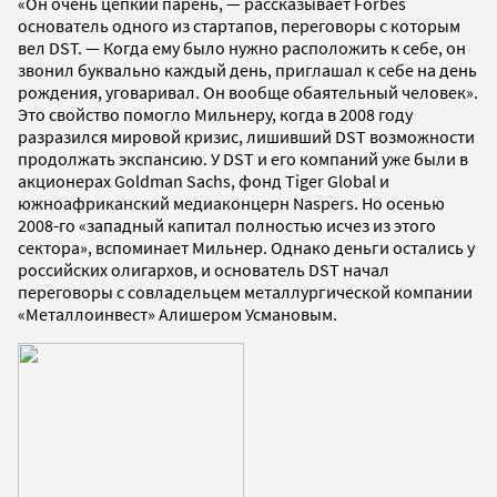
«Он очень цепкий парень, — рассказывает Forbes
основатель одного из стартапов, переговоры с которым
вел DST. — Когда ему было нужно расположить к себе, он
звонил буквально каждый день, приглашал к себе на день
рождения, уговаривал. Он вообще обаятельный человек».
Это свойство помогло Мильнеру, когда в 2008 году
разразился мировой кризис, лишивший DST возможности
продолжать экспансию. У DST и его компаний уже были в
акционерах Goldman Sachs, фонд Tiger Global и
южноафриканский медиаконцерн Naspers. Но осенью
2008-го «западный капитал полностью исчез из этого
сектора», вспоминает Мильнер. Однако деньги остались у
российских олигархов, и основатель DST начал
переговоры с совладельцем металлургической компании
«Металлоинвест» Алишером Усмановым.