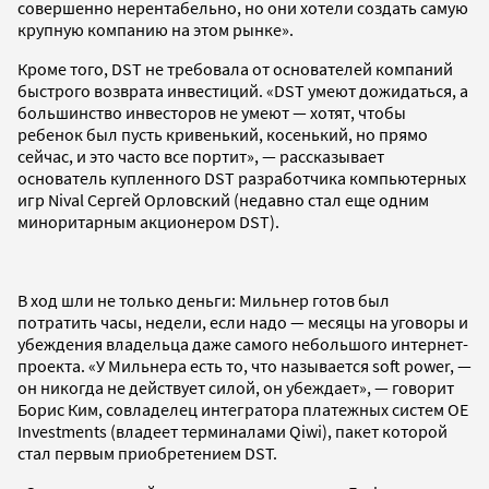
совершенно нерентабельно, но они хотели создать самую
крупную компанию на этом рынке».
Кроме того, DST не требовала от основателей компаний
быстрого возврата инвестиций. «DST умеют дожидаться, а
большинство инвесторов не умеют — хотят, чтобы
ребенок был пусть кривенький, косенький, но прямо
сейчас, и это часто все портит», — рассказывает
основатель купленного DST разработчика компьютерных
игр Nival Сергей Орловский (недавно стал еще одним
миноритарным акционером DST).
В ход шли не только деньги: Мильнер готов был
потратить часы, недели, если надо — месяцы на уговоры и
убеждения владельца даже самого небольшого интернет-
проекта. «У Мильнера есть то, что называется soft power, —
он никогда не действует силой, он убеждает», — говорит
Борис Ким, совладелец интегратора платежных систем OE
Investments (владеет терминалами Qiwi), пакет которой
стал первым приобретением DST.