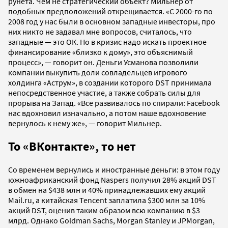
рунета. Чем не стратегический объект? Мильнер от
подобных предположений открещивается. «C 2000-го по
2008 год у нас были в основном западные инвесторы, про
них никто не задавал мне вопросов, считалось, что
западные — это ОК. Но в кризис надо искать проектное
финансирование «близко к дому», это объяснимый
процесс», — говорит он. Деньги Усманова позволили
компании выкупить доли совладельцев игрового
холдинга «Аструм», в создании которого DST принимала
непосредственное участие, а также собрать силы для
прорыва на Запад. «Все развивалось по спирали: Facebook
нас вдохновил изначально, а потом наше вдохновение
вернулось к нему же», — говорит Мильнер.
То «ВКонтакте», то нет
Со временем вернулись и иностранные деньги: в этом году
южноафриканский фонд Naspers получил 28% акций DST
в обмен на $438 млн и 40% принадлежавших ему акций
Mail.ru, а китайская Tencent заплатила $300 млн за 10%
акций DST, оценив таким образом всю компанию в $3
млрд. Однако Goldman Sachs, Morgan Stanley и JPMorgan,