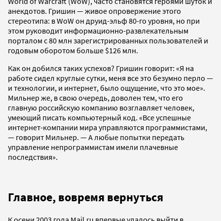
World of Warcraft (WoW), часто становятся героями шуток и
анекдотов. Гришин — живое опровержение этого
стереотипа: в WoW он друид-эльф 80-го уровня, но при
этом руководит информационно-развлекательным
порталом с 80 млн зарегистрированных пользователей и
годовым оборотом больше $126 млн.
Как он добился таких успехов? Гришин говорит: «Я на
работе сидел круглые сутки, меня все это безумно перло —
и технологии, и интернет, было ощущение, что это мое».
Мильнер же, в свою очередь, доволен тем, что его
главную российскую компанию возглавляет человек,
умеющий писать компьютерный код. «Все успешные
интернет-компании мира управляются программистами,
— говорит Мильнер. — А любые попытки передать
управление непрограммистам имели плачевные
последствия».
Главное, вовремя вернуться
К осени 2003 года Mail.ru впервые удалось выйти в