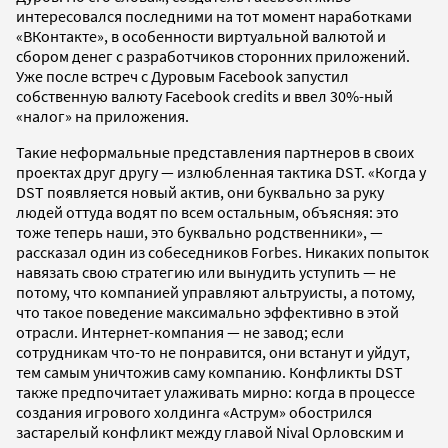
интересовался последними на тот момент наработками
«ВКонтакте», в особенности виртуальной валютой и
сбором денег с разработчиков сторонних приложений.
Уже после встреч с Дуровым Facebook запустил
собственную валюту Facebook credits и ввел 30%-ный
«налог» на приложения.
Такие неформальные представления партнеров в своих
проектах друг другу — излюбленная тактика DST. «Когда у
DST появляется новый актив, они буквально за руку
людей оттуда водят по всем остальным, объясняя: это
тоже теперь наши, это буквально родственники», —
рассказал один из собеседников Forbes. Никаких попыток
навязать свою стратегию или вынудить уступить — не
потому, что компанией управляют альтруисты, а потому,
что такое поведение максимально эффективно в этой
отрасли. Интернет-компания — не завод; если
сотрудникам что-то не понравится, они встанут и уйдут,
тем самым уничтожив саму компанию. Конфликты DST
также предпочитает улаживать мирно: когда в процессе
создания игрового холдинга «Аструм» обострился
застарелый конфликт между главой Nival Орловским и