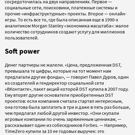
сосредоточилась на двух направлениях. Первое —
социальные сети, поисковики, платежные системы и
прочие «инфраструктурные» проекты. Второе — онлайн-
игры. То есть все то, где была описанная еще в 1990-х
аналитиком Morgan Stanley «экономика масштаба»: малое
количество сотрудников создают услугу для миллионов
пользователей.
Soft power
Денег партнеры не жалели. «Цена, предложенная DST,
превышала те цифры, которые на тот момент нам
предлагали другие фонды», — говорит Павел Дуров, один
из создателей и гендиректор социальной сети
«ВКонтакте», пакет акций которой DST купила в 2007 году.
Ему вторят другие основатели приобретенных DST
проектов: если компания считала стартап интересным,
она готова была заплатить в три и даже в пять раз больше,
чем предлагал любой другой инвестор. «Они скупали
игровые компании по очень заряженным ценникам, —
рассказывает один из собеседников Forbes. — Например,
TimeZero купили за 10 ее годовых выручек: это