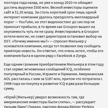
полтора года назад, но уже к концу 2010-го обещает
достичь выручки $500 млн. Весной инвесторы оценили
сайт в $1,35 млрд. За столь короткий срок лишь одной
интернет-компании удалось преодолеть миллиардный
порог — YouTube, но этот видеохостинг до сих пор не
приносит прибыли, в то время как Groupon вышел на
окупаемость чуть ли не сразу. Инвестировать в Groupon
хотели многие, но совет директоров остановил выбор на
DST. «Почему именно мы?» — спросил Мильнер у
основателя компании, когда тот позвонил ему сообщить
приятную новость. Он ответил, что очень хотел, чтобы его
компания была в одном ряду с Facebook и Zynga.
Еще одним громким приобретением Мильнера в этом году
стал сервис мгновенных сообщений ICQ, особенно
популярный в России, Израиле и Германии. Американская
AOL рассталась с ним за $187 млн, притом что потратила с
1998 года на покупку и развитие ICQ в два раза большую
сумму.
«Юрий [Мильнер] увидел возможность там, где
американские инвесторы были слепы», — рассуждает
Уильям (Бинг) Гордон, партнер фонда Kleiner Perkins