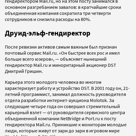
гендиректором Mail.ru, но на этом посту занимался в
основном разгребанием завалов: в кратчайшие сроки
объединенная компания сократила три четверти
сотрудников и снизила расходы на 80%.
Друид-эльф-гендиректор
После ревизии активов самым важным был признан
почтовый сервис Mail.ru. «Он быстрее всех рос и имел
больше всего юзеров», — объясняет нынешний
гендиректор Mail.ru и миноритарный акционер DST
Дмитрий Гришин.
Карьера этого молодого человека во многом
характеризует работу и устройство DST. В 2001 году он, 21-
летний программист, занимал должность руководителя
отдела разработки интернет-аукциона Molotok. За
следующие четыре года он совершил стремительный
карьерный взлет — от руководителя сервисного центра
объединенной компании NetBridge и Port.ru к посту
гендиректора Mail.ru. Приникшие к мониторам молодые
люди, которые живут от зари до зари в игровом мире