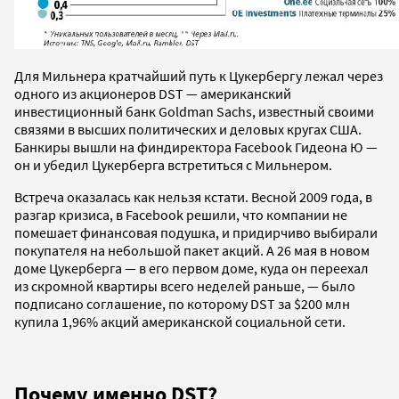
Для Мильнера кратчайший путь к Цукербергу лежал через
одного из акционеров DST — американский
инвестиционный банк Goldman Sachs, известный своими
связями в высших политических и деловых кругах США.
Банкиры вышли на финдиректора Facebook Гидеона Ю —
он и убедил Цукерберга встретиться с Мильнером.
Встреча оказалась как нельзя кстати. Весной 2009 года, в
разгар кризиса, в Facebook решили, что компании не
помешает финансовая подушка, и придирчиво выбирали
покупателя на небольшой пакет акций. А 26 мая в новом
доме Цукерберга — в его первом доме, куда он переехал
из скромной квартиры всего неделей раньше, — было
подписано соглашение, по которому DST за $200 млн
купила 1,96% акций американской социальной сети.
Почему именно DST?