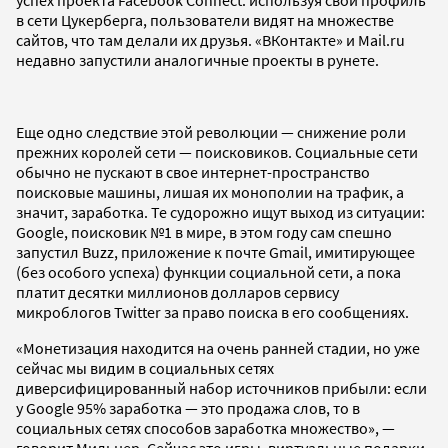
успех проекта Facebook Connect: используя свой профиль
в сети Цукерберга, пользователи видят на множестве
сайтов, что там делали их друзья. «ВКонтакте» и Mail.ru
недавно запустили аналогичные проекты в рунете.
Еще одно следствие этой революции — снижение роли
прежних королей сети — поисковиков. Социальные сети
обычно не пускают в свое интернет-пространство
поисковые машины, лишая их монополии на трафик, а
значит, заработка. Те судорожно ищут выход из ситуации:
Google, поисковик №1 в мире, в этом году сам спешно
запустил Buzz, приложение к почте Gmail, имитирующее
(без особого успеха) функции социальной сети, а пока
платит десятки миллионов долларов сервису
микроблогов Twitter за право поиска в его сообщениях.
«Монетизация находится на очень ранней стадии, но уже
сейчас мы видим в социальных сетях
диверсифицированный набор источников прибыли: если
у Google 95% заработка — это продажа слов, то в
социальных сетях способов заработка множество», —