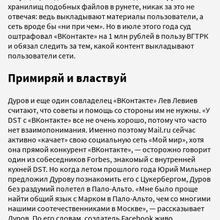
хранилищ подобных файлов в рунете, никак за это не
отвечая: ведь выкладывают материалы пользователи, а
сеть вроде бы «ни при чем». Но в июле этого года суд
оштрафовал «ВКонтакте» на 1 млн рублей в пользу ВГТРК
и обязал следить за тем, какой контент выкладывают
пользователи сети.
Примиряй и властвуй
Дуров и еще один совладелец «ВКонтакте» Лев Левиев
считают, что советы и помощь со стороны им не нужны. «У
DST с «ВКонтакте» все не очень хорошо, потому что часто
нет взаимопонимания. Именно поэтому Mail.ru сейчас
активно «качает» свою социальную сеть «Мой мир», хотя
она прямой конкурент «ВКонтакте», — осторожно говорит
один из собеседников Forbes, знакомый с внутренней
кухней DST. Но когда летом прошлого года Юрий Мильнер
предложил Дурову познакомить его с Цукербергом, Дуров
без раздумий полетел в Пало-Альто. «Мне было проще
найти общий язык с Марком в Пало-Альто, чем со многими
нашими соотечественниками в Москве», — рассказывает
Дуров. По его словам, создатель Facebook живо