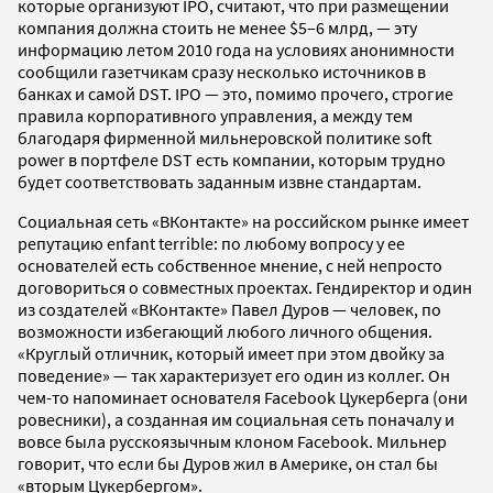
которые организуют IPO, считают, что при размещении
компания должна стоить не менее $5–6 млрд, — эту
информацию летом 2010 года на условиях анонимности
сообщили газетчикам сразу несколько источников в
банках и самой DST. IPO — это, помимо прочего, строгие
правила корпоративного управления, а между тем
благодаря фирменной мильнеровской политике soft
power в портфеле DST есть компании, которым трудно
будет соответствовать заданным извне стандартам.
Социальная сеть «ВКонтакте» на российском рынке имеет
репутацию enfant terrible: по любому вопросу у ее
основателей есть собственное мнение, с ней непросто
договориться о совместных проектах. Гендиректор и один
из создателей «ВКонтакте» Павел Дуров — человек, по
возможности избегающий любого личного общения.
«Круглый отличник, который имеет при этом двойку за
поведение» — так характеризует его один из коллег. Он
чем-то напоминает основателя Facebook Цукерберга (они
ровесники), а созданная им социальная сеть поначалу и
вовсе была русскоязычным клоном Facebook. Мильнер
говорит, что если бы Дуров жил в Америке, он стал бы
«вторым Цукербергом».