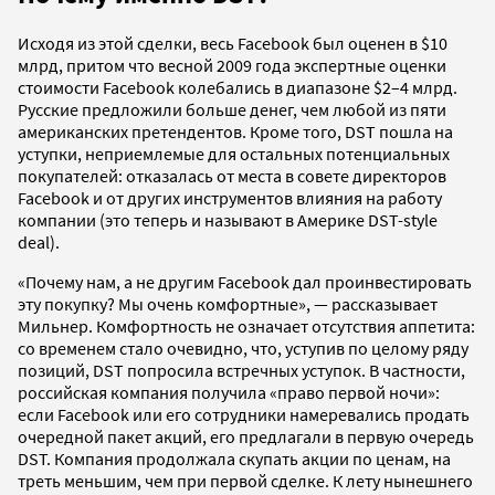
Исходя из этой сделки, весь Facebook был оценен в $10
млрд, притом что весной 2009 года экспертные оценки
стоимости Facebook колебались в диапазоне $2–4 млрд.
Русские предложили больше денег, чем любой из пяти
американских претендентов. Кроме того, DST пошла на
уступки, неприемлемые для остальных потенциальных
покупателей: отказалась от места в совете директоров
Facebook и от других инструментов влияния на работу
компании (это теперь и называют в Америке DST-style
deal).
«Почему нам, а не другим Facebook дал проинвестировать
эту покупку? Мы очень комфортные», — рассказывает
Мильнер. Комфортность не означает отсутствия аппетита:
со временем стало очевидно, что, уступив по целому ряду
позиций, DST попросила встречных уступок. В частности,
российская компания получила «право первой ночи»:
если Facebook или его сотрудники намеревались продать
очередной пакет акций, его предлагали в первую очередь
DST. Компания продолжала скупать акции по ценам, на
треть меньшим, чем при первой сделке. К лету нынешнего