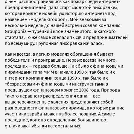
о нем, распространившись как пожар среди интернет-
предпринимателей, дала старт «золотой лихорадке»,
которая войдет в новейшую историю интернета под
названием «модель Groupon». Мой знакомый за
несколько недель до нашей встречи создал компанию
Grouponia — турецкий клон знаменитого чикагского
стартапа. То же самое сделали тысячи предпринимателей
по всему миру. Групонная лихорадка началась.
Как и всегда, в легких моделях обогащения бывают
победители и проигравшие. Первых всегда немного,
последних — гораздо больше. Так было с финансовыми
пирамидами типа МММ в начале 1990-х, так было и с
интернет-компаниями конца 1990-х, так было и с
«безрисковыми» финансовыми инструментами в
предыдущем финансовом кризисе 2008 года. Природа
такого неравного распределения одна — все
вышеперечисленные явления представляют собой
разновидности финансовых пирамид, в которых ранние
участники зарабатывают на более поздних. А самые
последние, коих по определению большинство,
оплачивают убытки всех остальных.