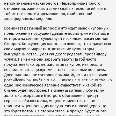
непониманием маркетологов. Первопричина такого
отношения, равно как и самих слабых технологий, все в
той же психологии временщиков, свойственной
«лихорадочным» моделям.
Возникает разумный вопрос: а что ждет рынок купонных
предложений в будущем? Давайте посмотрим на Китай, в
котором на сегодня существуют несколько тысяч клонов
Groupon. Конкуренция настолько велика, что отдавая всю
свою маржу за маркетинг, китайские купонаторы
вынуждены оставшуюся скидку передавать провайдеру
услуги. На чем же они зарабатывают? На той части
покупателей, которые, заплатив за купон, не пришли
воспользоваться услугами — так называемые no-shows.
Довольно жалкое состояние рынка. Ждет ли то же самое
российский рынок? Не знаю — никто не знает. Ясно только
одно: экономическое явление существует, и какой-то
бизнес будет построен. На смену азартным любителям
золотых лихорадок и быстрого обогащения придут
серьезные бизнесмены, модель изменится, начнет
приносить ценность для покупателя и провайдеров. Но
это будет потом, на втором этапе. А прежде будет много
проигравших и совсем немного выигравших. Как и в