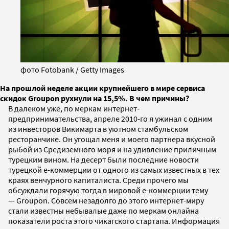
фото Fotobank / Getty Images
На прошлой неделе акции крупнейшего в мире сервиса
скидок Groupon рухнули на 15,5%. В чем причины?
В далеком уже, по меркам интернет-
предпринимательства, апреле 2010-го я ужинал с одним
из инвесторов Викимарта в уютном стамбульском
ресторанчике. Он угощал меня и моего партнера вкусной
рыбой из Средиземного моря и на удивление приличным
турецким вином. На десерт были последние новости
турецкой е-коммерции от одного из самых известных в тех
краях венчурного капиталиста. Среди прочего мы
обсуждали горячую тогда в мировой е-коммерции тему
— Groupon. Совсем незадолго до этого интернет-миру
стали известны небывалые даже по меркам онлайна
показатели роста этого чикагского стартапа. Информация