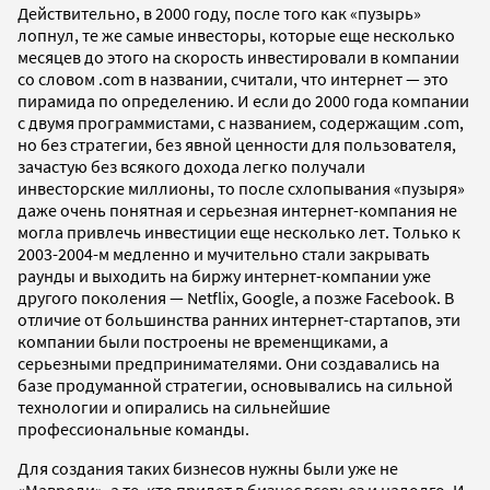
Действительно, в 2000 году, после того как «пузырь»
лопнул, те же самые инвесторы, которые еще несколько
месяцев до этого на скорость инвестировали в компании
со словом .com в названии, считали, что интернет — это
пирамида по определению. И если до 2000 года компании
с двумя программистами, с названием, содержащим .com,
но без стратегии, без явной ценности для пользователя,
зачастую без всякого дохода легко получали
инвесторские миллионы, то после схлопывания «пузыря»
даже очень понятная и серьезная интернет-компания не
могла привлечь инвестиции еще несколько лет. Только к
2003-2004-м медленно и мучительно стали закрывать
раунды и выходить на биржу интернет-компании уже
другого поколения — Netflix, Google, а позже Facebook. В
отличие от большинства ранних интернет-стартапов, эти
компании были построены не временщиками, а
серьезными предпринимателями. Они создавались на
базе продуманной стратегии, основывались на сильной
технологии и опирались на сильнейшие
профессиональные команды.
Для создания таких бизнесов нужны были уже не
«Мавроди», а те, кто придет в бизнес всерьез и надолго. И