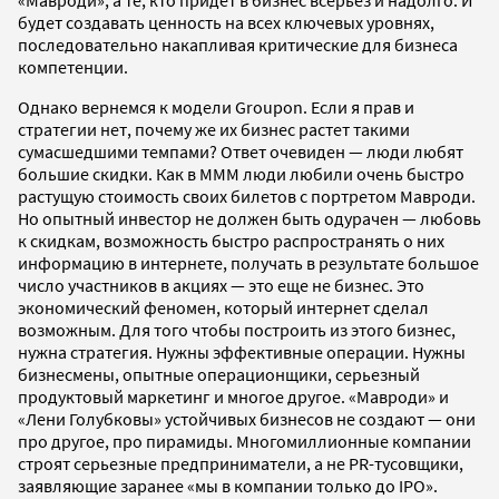
будет создавать ценность на всех ключевых уровнях,
последовательно накапливая критические для бизнеса
компетенции.
Однако вернемся к модели Groupon. Если я прав и
стратегии нет, почему же их бизнес растет такими
сумасшедшими темпами? Ответ очевиден — люди любят
большие скидки. Как в МММ люди любили очень быстро
растущую стоимость своих билетов с портретом Мавроди.
Но опытный инвестор не должен быть одурачен — любовь
к скидкам, возможность быстро распространять о них
информацию в интернете, получать в результате большое
число участников в акциях — это еще не бизнес. Это
экономический феномен, который интернет сделал
возможным. Для того чтобы построить из этого бизнес,
нужна стратегия. Нужны эффективные операции. Нужны
бизнесмены, опытные операционщики, серьезный
продуктовый маркетинг и многое другое. «Мавроди» и
«Лени Голубковы» устойчивых бизнесов не создают — они
про другое, про пирамиды. Многомиллионные компании
строят серьезные предприниматели, а не PR-тусовщики,
заявляющие заранее «мы в компании только до IPO».