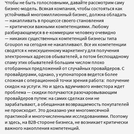
Чтобы не быть голословными, давайте рассмотрим саму
бизнес-модель. Всякая компания, чтобы состояться как
устойчивый многомиллионный бизнес, должна обладать
— накапливать в процессе своего становления
— критически важными компетенциями. Любому
разбирающемуся в е-коммерции человеку очевидно
— никаких существенных компетенций бизнесы типа
Groupon на сегодня не накапливают. Все их компетенции
сводятся к неискушенному маркетингу для получения
электронных адресов обывателей, а потом беспощадному
спаму этих обывателей большим числом плохо
отобранных предложений от случайных провайдеров. С
провайдерами, однако, у купонаторов ведется более
сложная с операционной точки зрения работа: получение
скидок на услуги. Но и здесь вдумчивого инвестора ждет
проблема — скидки получаются разочаровывающим
провайдеров путем: на самих сделках они не
зарабатывают, а обещанная возвращаемость покупателей
не происходит. Это доказано уже многомесячной
практикой и многочисленными исследованиями. Поэтому
и здесь, на B2B-стороне бизнеса, не возникает критически
важного накопления компетенций.