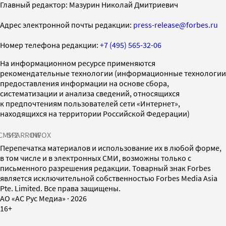
Главный редактор: Мазурин Николай Дмитриевич
Адрес электронной почты редакции:
press-release@forbes.ru
Номер телефона редакции:
+7 (495) 565-32-06
На информационном ресурсе применяются
рекомендательные технологии (информационные технологии
предоставления информации на основе сбора,
систематизации и анализа сведений, относящихся
к предпочтениям пользователей сети «Интернет»,
находящихся на территории Российской Федерации)
СМИ2
SPARROW
INFOX
Перепечатка материалов и использование их в любой форме,
в том числе и в электронных СМИ, возможны только с
письменного разрешения редакции. Товарный знак Forbes
является исключительной собственностью Forbes Media Asia
Pte. Limited. Все права защищены.
AO «АС Рус Медиа»
·
2026
16+