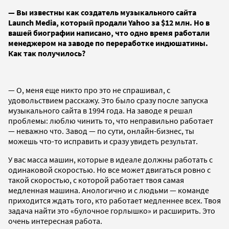
— Вы известны как создатель музыкального сайта
Launch Media, который продали Yahoo за $12 млн. Но в
вашей биографии написано, что одно время работали
менеджером на заводе по переработке индюшатины.
Как так получилось?
— О, меня еще никто про это не спрашивал, с
удовольствием расскажу. Это было сразу после запуска
музыкального сайта в 1994 года. На заводе я решал
проблемы: люблю чинить то, что неправильно работает
— неважно что. Завод — по сути, онлайн-бизнес, ты
можешь что-то исправить и сразу увидеть результат.
У вас масса машин, которые в идеале должны работать с
одинаковой скоростью. Но все может двигаться ровно с
такой скоростью, с которой работает твоя самая
медленная машина. Анологично и с людьми — команде
приходится ждать того, кто работает медленнее всех. Твоя
задача найти это «булочное горлышко» и расширить. Это
очень интересная работа.