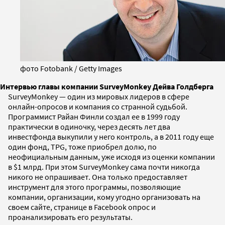
фото Fotobank / Getty Images
Интервью главы компании SurveyMonkey Дейва Голдберга
SurveyMonkey — один из мировых лидеров в сфере
онлайн-опросов и компания со странной судьбой.
Программист Райан Финли создал ее в 1999 году
практически в одиночку, через десять лет два
инвестфонда выкупили у него контроль, а в 2011 году еще
один фонд, TPG, тоже приобрел долю, по
неофициальным данным, уже исходя из оценки компании
в $1 млрд. При этом SurveyMonkey сама почти никогда
никого не опрашивает. Она только предоставляет
инструмент для этого программы, позволяющие
компании, организации, кому угодно организовать на
своем сайте, странице в Facebook опрос и
проанализировать его результаты.