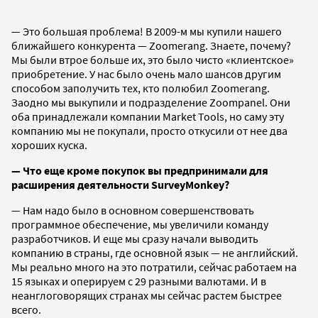
— Это большая проблема! В 2009-м мы купили нашего
ближайшего конкурента — Zoomerang. Знаете, почему?
Мы были втрое больше их, это было чисто «клиентское»
приобретение. У нас было очень мало шансов другим
способом заполучить тех, кто полюбил Zoomerang.
Заодно мы выкупили и подразделение Zoompanel. Они
оба принадлежали компании Market Tools, но саму эту
компанию мы не покупали, просто откусили от нее два
хороших куска.
— Что еще кроме покупок вы предпринимали для
расширения деятельности SurveyMonkey?
— Нам надо было в основном совершенствовать
программное обеспечение, мы увеличили команду
разработчиков. И еще мы сразу начали выводить
компанию в страны, где основной язык — не английский.
Мы реально много на это потратили, сейчас работаем на
15 языках и оперируем с 29 разными валютами. И в
неанглоговорящих странах мы сейчас растем быстрее
всего.