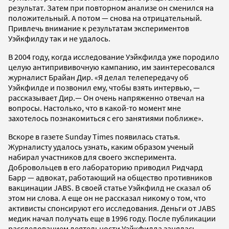
результат. Затем при повторном анализе он сменился на
положительный. А потом — снова на отрицательный.
Привлечь внимание к результатам экспериментов
Уэйкфилду так и не удалось.
В 2004 году, когда исследование Уэйкфилда уже породило
целую антипрививочную кампанию, им заинтересовался
журналист Брайан Дир. «Я делал телепередачу об
Уэйкфилде и позвонил ему, чтобы взять интервью, —
рассказывает Дир.— Он очень напряженно отвечал на
вопросы. Настолько, что в какой-то момент мне
захотелось познакомиться с его занятиями поближе».
Вскоре в газете Sunday Times появилась статья.
Журналисту удалось узнать, каким образом ученый
набирал участников для своего эксперимента.
Добровольцев в его лабораторию приводил Ридчард
Барр — адвокат, работающий на общество противников
вакцинации JABS. В своей статье Уэйкфилд не сказал об
этом ни слова. А еще он не рассказал никому о том, что
активисты спонсируют его исследования. Деньги от JABS
медик начал получать еще в 1996 году. После публикации
расследованием деятельности Уэйкфилда занялась