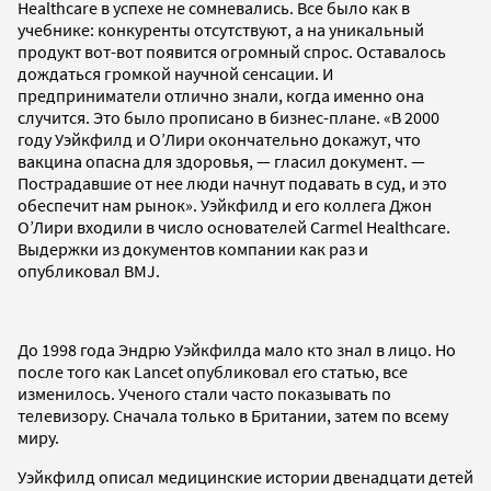
Healthcare в успехе не сомневались. Все было как в
учебнике: конкуренты отсутствуют, а на уникальный
продукт вот-вот появится огромный спрос. Оставалось
дождаться громкой научной сенсации. И
предприниматели отлично знали, когда именно она
случится. Это было прописано в бизнес-плане. «В 2000
году Уэйкфилд и О’Лири окончательно докажут, что
вакцина опасна для здоровья, — гласил документ. —
Пострадавшие от нее люди начнут подавать в суд, и это
обеспечит нам рынок». Уэйкфилд и его коллега Джон
О’Лири входили в число основателей Carmel Healthcare.
Выдержки из документов компании как раз и
опубликовал BMJ.
До 1998 года Эндрю Уэйкфилда мало кто знал в лицо. Но
после того как Lancet опубликовал его статью, все
изменилось. Ученого стали часто показывать по
телевизору. Сначала только в Британии, затем по всему
миру.
Уэйкфилд описал медицинские истории двенадцати детей