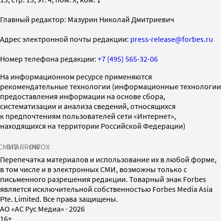
Главный редактор: Мазурин Николай Дмитриевич
Адрес электронной почты редакции:
press-release@forbes.ru
Номер телефона редакции:
+7 (495) 565-32-06
На информационном ресурсе применяются
рекомендательные технологии (информационные технологии
предоставления информации на основе сбора,
систематизации и анализа сведений, относящихся
к предпочтениям пользователей сети «Интернет»,
находящихся на территории Российской Федерации)
СМИ2
SPARROW
INFOX
Перепечатка материалов и использование их в любой форме,
в том числе и в электронных СМИ, возможны только с
письменного разрешения редакции. Товарный знак Forbes
является исключительной собственностью Forbes Media Asia
Pte. Limited. Все права защищены.
AO «АС Рус Медиа»
·
2026
16+