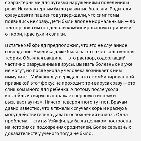
с характерными для аутизма нарушениями поведения и
речи. Нехарактерным было развитие болезни. Родители
сразу девяти пациентов утверждали, что симптомы
появились не сразу. Дети были вполне нормальными — до
тех пор пока им не сделали комбинированную прививку
от кори, краснухи и свинки.
В статье Уэйкфилд предположил, что это не случайное
совпадение. У медика даже была на этот счет собственная
теория. Обычная вакцина — это раствор, содержащий
частично разрушенные вирусы. Вызвать болезнь они уже
не могут, но после укола у человека возникает к ним
иммунитет. Уэйкфилд утверждал, что с комбинированной
прививкой этот фокус не проходит: три вируса сразу — это
слишком много для ребенка. А потому после укола
коктейль из вирусов поражает нервную систему и
вызывает аутизм. Ничего невероятного тут нет. Врачам
давно известно, что в тяжелых случаях корь и краснуха
могут действительно давать осложнения на мозг. Одна
проблема — статья Уэйкфилда была целиком построена
на историях и подозрениях родителей. Более серьезных
доказательств у ученого тогда не было.