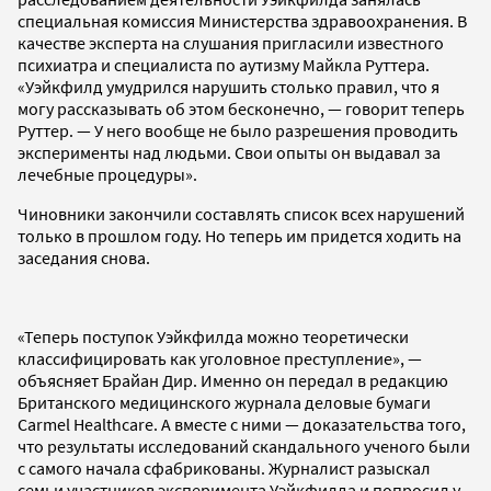
специальная комиссия Министерства здравоохранения. В
качестве эксперта на слушания пригласили известного
психиатра и специалиста по аутизму Майкла Руттера.
«Уэйкфилд умудрился нарушить столько правил, что я
могу рассказывать об этом бесконечно, — говорит теперь
Руттер. — У него вообще не было разрешения проводить
эксперименты над людьми. Свои опыты он выдавал за
лечебные процедуры».
Чиновники закончили составлять список всех нарушений
только в прошлом году. Но теперь им придется ходить на
заседания снова.
«Теперь поступок Уэйкфилда можно теоретически
классифицировать как уголовное преступление», —
объясняет Брайан Дир. Именно он передал в редакцию
Британского медицинского журнала деловые бумаги
Carmel Healthcare. А вместе с ними — доказательства того,
что результаты исследований скандального ученого были
с самого начала сфабрикованы. Журналист разыскал
семьи участников эксперимента Уэйкфилда и попросил у