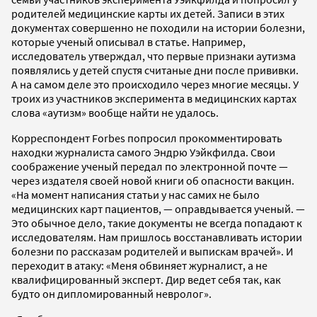
родителей медицинские карты их детей. Записи в этих
документах совершенно не походили на истории болезни,
которые ученый описывал в статье. Например,
исследователь утверждал, что первые признаки аутизма
появлялись у детей спустя считаные дни после прививки.
А на самом деле это происходило через многие месяцы. У
троих из участников эксперимента в медицинских картах
слова «аутизм» вообще найти не удалось.
Корреспондент Forbes попросил прокомментировать
находки журналиста самого Эндрю Уэйкфилда. Свои
соображение ученый передал по электронной почте —
через издателя своей новой книги об опасности вакцин.
«На момент написания статьи у нас самих не было
медицинских карт пациентов, — оправдывается ученый. —
Это обычное дело, такие документы не всегда попадают к
исследователям. Нам пришлось восстанавливать истории
болезни по рассказам родителей и выпискам врачей». И
переходит в атаку: «Меня обвиняет журналист, а не
квалифицированный эксперт. Дир ведет себя так, как
будто он дипломированный невролог».