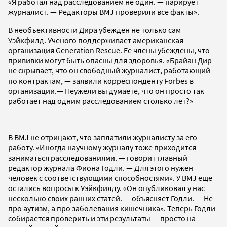
«Я работал над расследованием не один. — парирует
журналист. — Редакторы BMJ проверили все факты».
В необъективности Дира убежден не только сам
Уэйкфилд. Ученого поддерживает американская
организация Generation Rescue. Ее члены убеждены, что
прививки могут быть опасны для здоровья. «Брайан Дир
не скрывает, что он свободный журналист, работающий
по контрактам, — заявили корреспонденту Forbes в
организации.— Неужели вы думаете, что он просто так
работает над одним расследованием столько лет?»
В BMJ не отрицают, что заплатили журналисту за его
работу. «Иногда научному журналу тоже приходится
заниматься расследованиями. — говорит главный
редактор журнала Фиона Годли. — Для этого нужен
человек с соответствующими способностями». У BMJ еще
остались вопросы к Уэйкфилду. «Он опубликовал у нас
несколько своих ранних статей. — объясняет Годли. — Не
про аутизм, а про заболевания кишечника». Теперь Годли
собирается проверить и эти результаты — просто на