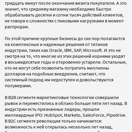
тридцать минут после окончания визита покупателя. А это
значит, что среднему магазину необходимо быстро
обрабатывать десятки и сотни тысяч действий клиентов,
не говоря о сложностях с пиковыми нагрузками в момент
распродаж.
По этой причине крупные бизнесы до сих пор полагаются
на комплексные и надежные решения от титанов
индустрии, таких как Oracle, IBM, SAP, Microsoft. И это не
смотря на то, что многие из этих решений корнями уходят
в восьмидесятые годы и откровенно устарели. Остальные,
кто не могут себе позволить потратить миллионы
долларов на подобные внедрения, считают, что
системный подход им недоступен и довольствуются
полумерами.
В B2B сегменте маркетинговые технологии совершили
рывок и переместились в облако больше пяти лет назад. В
индустрии есть признанные лидеры, прошли
миллиардные IPO: HubSpot, Marketo, SalesForce, Pipedrive.
В B2C сегменте революция только начинается:
возможность к ней открылась несколько лет назад,