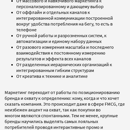
От массового и навязчивого маркетинга к
персонализированному и дающему выбор
От оффлайн и отдельных каналов к
интегрированной коммуникации построенной
вокруг удобства потребления на бегу, то есть в
телефоне
От ручной работы и разрозненных систем, к
автоматизации и единому набору данных
От разового измерения масштаба и последнего
взаимодействия к постоянному измерению
результатов и эффекта всех каналов
От разделенных иерархических организаций к
интегрированным гибким структурам
От креатива к технике и аналитике
Маркетинг переходит от работы по позиционированию
бренда и охвату к определению: кому, когда и что хочет
сказать компания. Это происходит даже в сфере FMCG, где
неизбежен акцент на охват, так как покупки во
многом являются спонтанными. Тем не менее, крупные
бренды научились выделять самых лояльных
потребителей проводя интерактивные промо и