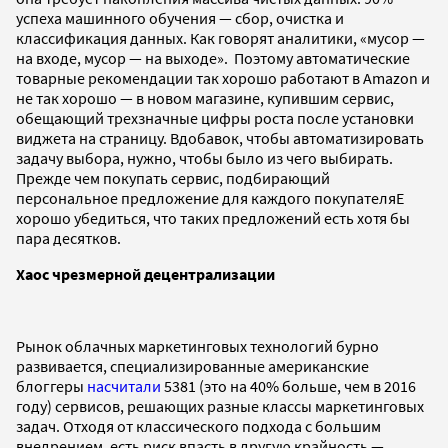
успеха машинного обучения — сбор, очистка и
классификация данных. Как говорят аналитики, «мусор —
на входе, мусор — на выходе». Поэтому автоматические
товарные рекомендации так хорошо работают в Amazon и
не так хорошо — в новом магазине, купившим сервис,
обещающий трехзначные цифры роста после установки
виджета на страницу. Вдобавок, чтобы автоматизировать
задачу выбора, нужно, чтобы было из чего выбирать.
Прежде чем покупать сервис, подбирающий
персональное предложение для каждого покупателяЕ
хорошо убедиться, что таких предложений есть хотя бы
пара десятков.
Хаос чрезмерной децентрализации
Рынок облачных маркетинговых технологий бурно
развивается, специализированные американские
блоггеры
насчитали
5381 (это на 40% больше, чем в 2016
году) сервисов, решающих разные классы маркетинговых
задач. Отходя от классического подхода с большим
внедрением, есть риск впасть в другую крайность —