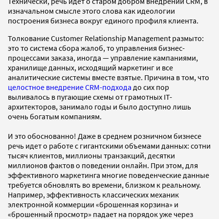
Технически, речь идет о старом добром внедрении CRM, в
изначальном смысле этого слова как идеологии
построения бизнеса вокруг единого профиля клиента.
Толкование Сustomer Relationship Management размыто:
это то система сбора жалоб, то управления бизнес-
процессами заказа, иногда — управление кампаниями,
хранилище данных, исходящий маркетинг и все
аналитические системы вместе взятые. Причина в том, что
целостное внедрение CRM-подхода
до сих пор
выливалось в пугающие схемы от грамотных IT-
архитекторов, занимало годы и было доступно лишь
очень богатым компаниям.
И это обоснованно! Даже в среднем розничном бизнесе
речь идет о работе с гигантскими объемами данных: сотни
тысяч клиентов, миллионы транзакций, десятки
миллионов фактов о поведении онлайн. При этом, для
эффективного маркетинга многие поведенческие данные
требуется обновлять во времени, близком к реальному.
Например, эффективность классических механик
электронной коммерции «брошенная корзина» и
«брошенный просмотр» падает на порядок уже через