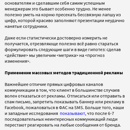
основателям и сделавшим себя самим успешным
менеджерам это бывает особенно трудно. Не менее
полезно уметь на корню пресекать бессвязную лапшу из
цифр, которой красиво заполняют презентации неудачно
нанятые сотрудники.
Даже если статистически достоверно измерить не
получается, отрезвляюще полезно всё равно стараться
формулировать следующие шаги в виде гипотез: сделав
<действие> мы увеличим <метрика> на <прогноз
изменения>.
Применение массовых методов традиционной рекламы
Важнейшее отличие прямых цифровых каналов
коммуникации в том, что клиент в большинстве случаев
волен отказаться от рекламы. Отписаться или отправить в
спам письмо, запретить показывать баннер или рекламу в
Facebook, пожаловаться в ФАС на SMS. Больше того, наши
и западные исследования
показывают
, что после 6-7
последовательных неинтересных коммуникаций люди
перестают реагировать на любые сообщения от бренда.