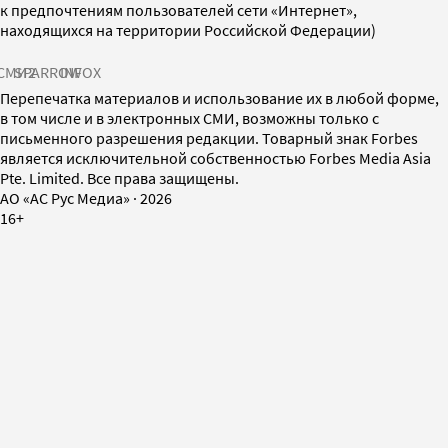
к предпочтениям пользователей сети «Интернет»,
находящихся на территории Российской Федерации)
СМИ2
SPARROW
INFOX
Перепечатка материалов и использование их в любой форме,
в том числе и в электронных СМИ, возможны только с
письменного разрешения редакции. Товарный знак Forbes
является исключительной собственностью Forbes Media Asia
Pte. Limited. Все права защищены.
AO «АС Рус Медиа»
·
2026
16+