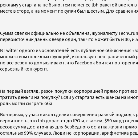
рекламу у стартапа не было, тем не менее tbh ракетой влетел в
месте в сторе, а на момент покупки был шестым. Для сравнения
Сумма сделки официально не объявлена, журналисту TechCrunch
первоисточник данных везде один, так что может быть и 30, и 50
В Twitter одного из основателей есть публичное объяснения «з
множеством полезных функций, использует неограниченный рес
но все резонно домысливают, что Facebook боится повторения
серьезный конкурент.
На первый взгляд, резон покупки корпорацией прямо противо
тратить деньги на покупку? Если у стартапа есть шансы на м
роль могли сыграть оба.
Во-первых, у участников сделки совершенно разный подход к ри
вероятность, что tbh дорастет до IPO и, скажем, $50 млрд оце
весов сумма достаточная для безбедного остатка жизни прямо 
остальных 99% случаев. Люди не корпорации, арифметика реша