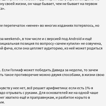
вину своей жизни, он чаще бывает, чем не бывает на первом
а».
ле перепечаток «менее» во многих изданиях потерялось, но
а weekend», в том числе и с версией под Android и ещё
фициальная позиция по вопросу «зачем купили» не озвучена,
й фича, если она цепляет аудиторию, из неё может родиться
 Если Голиаф может победить Давида за неделю, то зачем
нить такое противоречие можно двумя способами, в жизни свою
увств у нее нет, всё решает арифметика: если есть 1%-я
надо отрывать с руками. Для основателей же на одной чаше
нег хватило ещё и праправнукам, и разбитое корыто в
ым.