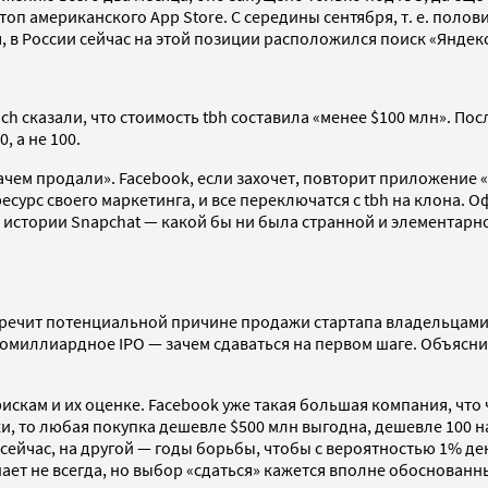
 топ американского App Store. С середины сентября, т. е. поло
, в России сейчас на этой позиции расположился поиск «Яндекс
 сказали, что стоимость tbh составила «менее $100 млн». Пос
, а не 100.
ачем продали». Facebook, если захочет, повторит приложение «з
урс своего маркетинга, и все переключатся с tbh на клона. О
 истории Snapchat — какой бы ни была странной и элементарно
речит потенциальной причине продажи стартапа владельцами.
ногомиллиардное IPO — зачем сдаваться на первом шаге. Объяс
скам и их оценке. Facebook уже такая большая компания, что ч
нки, то любая покупка дешевле $500 млн выгодна, дешевле 100 
сейчас, на другой — годы борьбы, чтобы с вероятностью 1% де
ет не всегда, но выбор «сдаться» кажется вполне обоснованн