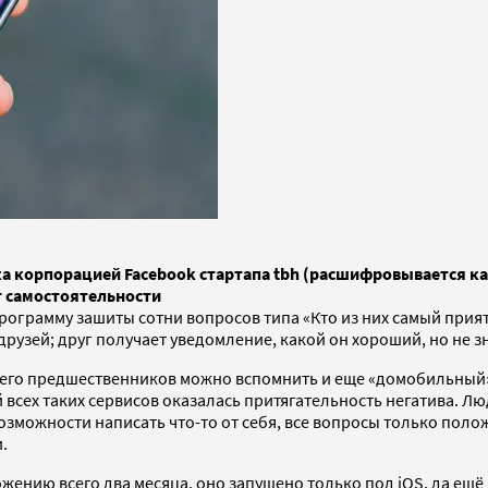
ка корпорацией Facebook стартапа tbh (расшифровывается ка
т самостоятельности
грамму зашиты сотни вопросов типа «Кто из них самый приятн
рузей; друг получает уведомление, какой он хороший, но не зн
его предшественников можно вспомнить и еще «домобильный» f
сех таких сервисов оказалась притягательность негатива. Люди
 возможности написать что-то от себя, все вопросы только пол
.
ению всего два месяца, оно запущено только под iOS, да ещё 