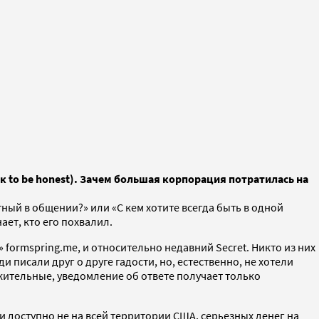
к to be honest). Зачем большая корпорация потратилась на
ый в общении?» или «С кем хотите всегда быть в одной
ает, кто его похвалил.
ormspring.me, и относительно недавний Secret. Никто из них
 писали друг о друге гадости, но, естественно, не хотели
ожительные, уведомление об ответе получает только
и доступно не на всей территории США, серьезных денег на