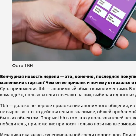
Фото TBH
Венчурная новость недели — это, конечно, последняя покуп
маленький стартап? Чем он ее привлек и почему отказался о
Суть приложения tbh — анонимный обмен комплиментами. В про
команде?», пользователи отвечают на них, выбирая одного из д
Tbh — далеко не первое приложение анонимного общения, из 
не вырос во что-то действительно значимое, общей проблемой в
быть их объектом. Прорыв tbh в том, что у пользователей нет
победитель, приложение приносит только позитивные эмоции
Механика оказалась супервиральной среди подростков. Прилож