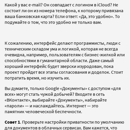
Какой у вас e-mail? Он совпадает с логином в iCloud? Не
состоит ли он из номера телефона, к которому привязана
ваша банковская карта? Если ответ: «Да, это удобно». То
подумайте о том, что это удобно не только вам.
К сожалению, интерфейс делают программисты, люди с
техническим складом ума и логикой, которая не всегда
очевидна, например, пользователям с бизнес-жилкой или
способностями в гуманитарной области. Даже самый
хороший интерфейс будет зверски изуродован, пока
проект пройдет все этапы согласования и доделок. Стоит
потратить время, но изучить их.
Вы думаете, только Google «Документы» с доступом «для
всех» могут стать чужой добычей? Входите в сеть
«ВКонтакте», выбирайте «Документы», набирайте
«пароли» — и наслаждайтесь. Интернет — это
памятник человеческой беспечности.
Совет 1
. Проверьте настройки приватности по умолчанию
для документов в облачных сервисах. Вам кажется, что