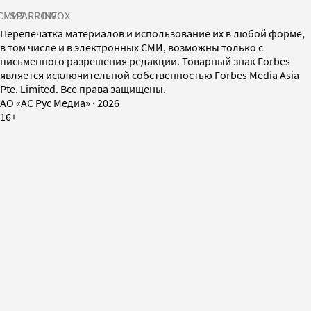
СМИ2
SPARROW
INFOX
Перепечатка материалов и использование их в любой форме,
в том числе и в электронных СМИ, возможны только с
письменного разрешения редакции. Товарный знак Forbes
является исключительной собственностью Forbes Media Asia
Pte. Limited. Все права защищены.
AO «АС Рус Медиа»
·
2026
16+