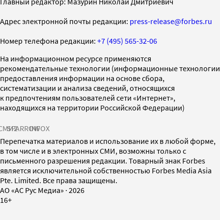
Главный редактор: Мазурин Николай Дмитриевич
Адрес электронной почты редакции:
press-release@forbes.ru
Номер телефона редакции:
+7 (495) 565-32-06
На информационном ресурсе применяются
рекомендательные технологии (информационные технологии
предоставления информации на основе сбора,
систематизации и анализа сведений, относящихся
к предпочтениям пользователей сети «Интернет»,
находящихся на территории Российской Федерации)
СМИ2
SPARROW
INFOX
Перепечатка материалов и использование их в любой форме,
в том числе и в электронных СМИ, возможны только с
письменного разрешения редакции. Товарный знак Forbes
является исключительной собственностью Forbes Media Asia
Pte. Limited. Все права защищены.
AO «АС Рус Медиа»
·
2026
16+