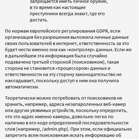
запрещается иметь личное оружие,
в то время как настоящие
преступники всегда знают, где его
достать.
По нормам европейского регулирования GDPR, если
организация без разрешения выложила личные данные
своих пользователей в интернет, ответственность за это
будет нести именно она как «контролер» данных. Если же
в дальнейшем эта информация была случайно
подхвачена третьей стороной (поисковиком), такая
сторона не становится «процессором» данных и
ответственности на эту сторону законодательство не
накладывает, поскольку доступ к ним она получила
автоматически.
Теоретически можно потребовать от поисковиков не
хранить, например, адреса незапароленных веб-камер
или других уязвимых устройств, поскольку определить,
что это адрес именно камеры, довольно легко по
наличию в его коде определенной последовательности
слов (например, /admin.php). При этом, если официально
запретить всем поисковикам искать информацию об