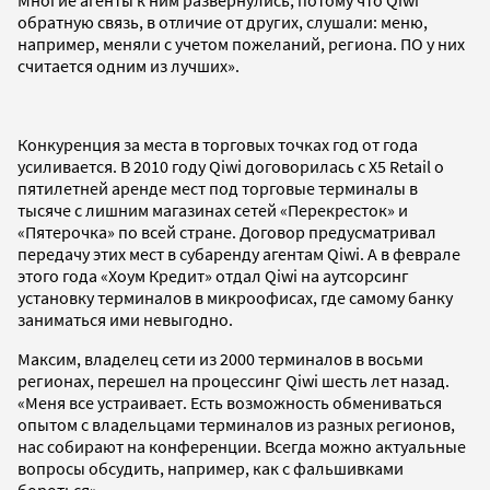
обратную связь, в отличие от других, слушали: меню,
например, меняли с учетом пожеланий, региона. ПО у них
считается одним из лучших».
Конкуренция за места в торговых точках год от года
усиливается. В 2010 году Qiwi договорилась с X5 Retail о
пятилетней аренде мест под торговые терминалы в
тысяче с лишним магазинах сетей «Перекресток» и
«Пятерочка» по всей стране. Договор предусматривал
передачу этих мест в субаренду агентам Qiwi. А в феврале
этого года «Хоум Кредит» отдал Qiwi на аутсорсинг
установку терминалов в микроофисах, где самому банку
заниматься ими невыгодно.
Максим, владелец сети из 2000 терминалов в восьми
регионах, перешел на процессинг Qiwi шесть лет назад.
«Меня все устраивает. Есть возможность обмениваться
опытом с владельцами терминалов из разных регионов,
нас собирают на конференции. Всегда можно актуальные
вопросы обсудить, например, как с фальшивками
бороться».