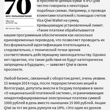
В проспекте ценных бумаг к IPO Qiwi
честно говорила о некоторых
подобных схемах. Например, о проводе
клиентами платежей с помощью счетов
Visa Qiwi Wallet на сумму,
превышающую установленный лимит.
«Такие платежи обрабатываются
нашим программным обеспечением как несколько
единовременных переводов, что позволяет проводить их
без формальной идентификации плательщика и,
следовательно, с технической точки зрения
соответствовать действующему законодательству. Однако
нет гарантии, что такие действия не будут категорически
запрещены в будущем», — заявляет Qiwi в своем
проспекте.
Любой бизнес, связанный с оборотом денег, очень уязвим.
15 января 2014 года, после террористических акций в
Волгограде, депутаты внесли в Госдуму поправки в закон
«О национальной платежной системе», ограничивающие
неидентифицированные электронные платежи суммой
1000 рублей в день вместо нынешних 15 000 рублей. Акции
Qiwi за тот же день рухнули на 18%. «Это один из уроков