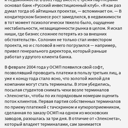
основал банк «Русский инвестиционный клуб». «Я как раз
думал тогда об айтишных проектах, — вспоминает он. — В
кондитерском бизнесе рост замедлился, в недвижимости
в тот момент психологически тяжело было, ощущение
нестабильности, незащищенности рынка в целом. Я искал
ниши, где бизнес сложнее потерять из-за внешних
обстоятельств». Солонин не только стал инвестором
проекта, но и с головой в него погрузился — например,
привел генерального директора, который раньше
работал у другого клиента банка.
В феврале 2004 года у ОСМП появился свой софт,
позволявший проводить платежи в пользу третьих лиц, а
уже к концу года стало ясно, что золотой жилой для
компании могут стать терминалы. В этом убедились,
посылая студентов снимать чеки возле терминалов
«Элекснета», чтобы по их порядковым номерам оценить
поток клиентов. Первая партия собственных терминалов
по приему платежей с тачскрином и купюроприемником,
сделанная по заказу ОСМП на одном из московских
заводов, разошлась за три дня. В отличие от «Элекснета»,
который владеет терминалами, сам занимается