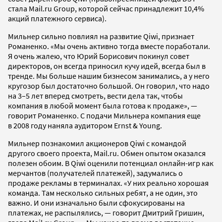
стала Mail.ru Group, которой сейчас принадлежит 10,4%
акций платежного сервиса).
Мильнер сильно повлиял на развитие Qiwi, признает
Романенко. «Мы очень активно тогда вместе поработали.
Я очень жалею, что Юрий Борисович покинул совет
директоров, он всегда приносил кучу идей, всегда был в
тренде. Мы больше нашим бизнесом занимались, а у него
кругозор был достаточно большой. Он говорил, что надо
на 3–5 лет вперед смотреть, вести дела так, чтобы
компания в любой момент была готова к продаже», —
говорит Романенко. С подачи Мильнера компания еще
в 2008 году наняла аудитором Ernst & Young.
Мильнер познакомил акционеров Qiwi с командой
другого своего проекта, Mail.ru. Обмен опытом оказался
полезен обоим. В Qiwi оценили потенциал онлайн-игр как
мерчантов (получателей платежей), задумались о
продаже рекламы в терминалах. «У них реально хорошая
команда. Там несколько сильных ребят, а не один, это
важно. И они изначально были сфокусированы на
платежах, не распылялись, — говорит Дмитрий Гришин,