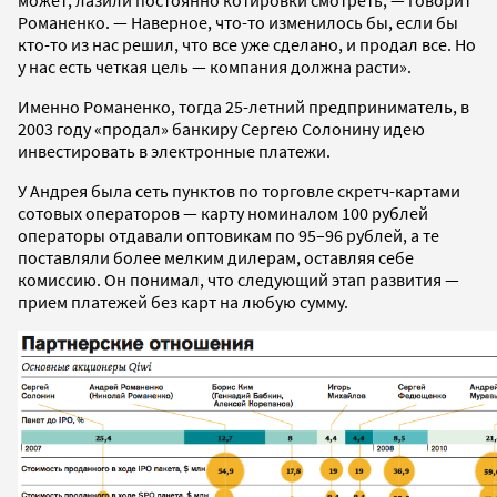
может, лазили постоянно котировки смотреть, — говорит
Романенко. — Наверное, что-то изменилось бы, если бы
кто-то из нас решил, что все уже сделано, и продал все. Но
у нас есть четкая цель — компания должна расти».
Именно Романенко, тогда 25-летний предприниматель, в
2003 году «продал» банкиру Сергею Солонину идею
инвестировать в электронные платежи.
У Андрея была сеть пунктов по торговле скретч-картами
сотовых операторов — карту номиналом 100 рублей
операторы отдавали оптовикам по 95–96 рублей, а те
поставляли более мелким дилерам, оставляя себе
комиссию. Он понимал, что следующий этап развития —
прием платежей без карт на любую сумму.