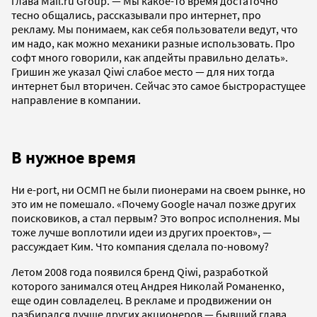
глава Mail.ru Group. — Мы какое-то время достаточно
тесно общались, рассказывали про интернет, про
рекламу. Мы понимаем, как себя пользователи ведут, что
им надо, как можно механики разные использовать. Про
софт много говорили, как апдейты правильно делать».
Гришин же указал Qiwi слабое место — для них тогда
интернет был вторичен. Сейчас это самое быстрорастущее
направление в компании.
В нужное время
Ни e-port, ни ОСМП не были пионерами на своем рынке, но
это им не помешало. «Почему Google начал позже других
поисковиков, а стал первым? Это вопрос исполнения. Мы
тоже лучше воплотили идеи из других проектов», —
рассуждает Ким. Что компания сделала по-новому?
Летом 2008 года появился бренд Qiwi, разработкой
которого занимался отец Андрея Николай Романенко,
еще один совладелец. В рекламе и продвижении он
разбирался лучше других акционеров — бывший глава