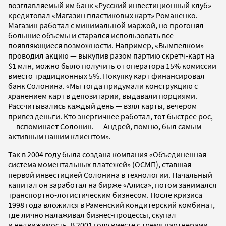
возглавляемый им банк «Русский инвестиционный клуб»
кредитовал «Магазин пластиковых карт» Романенко.
Магазин работал с минимальной маржой, но прогонял
большие объемы и старался использовать все
появляющиеся возможности. Например, «Вымпелком»
проводил акцию — выкупив разом партию скретч-карт на
$1 млн, можно было получить от оператора 15% комиссии
вместо традиционных 5%. Покупку карт финансировал
банк Солонина. «Мы тогда придумали конструкцию с
хранением карт в депозитарии, выдавали порциями.
Рассчитывались каждый день — взял карты, вечером
привез деньги. Кто энергичнее работал, тот быстрее рос,
— вспоминает Солонин. — Андрей, помню, был самым
активным нашим клиентом».
Так в 2004 году была создана компания «Объединенная
система моментальных платежей» (ОСМП), ставшая
первой инвестицией Солонина в технологии. Начальный
капитал он заработал на бирже «Алиса», потом занимался
транспортно-логистическим бизнесом. После кризиса
1998 года вложился в Раменский кондитерский комбинат,
где лично налаживал бизнес-процессы, скупал
и недвижимость. В 2001 году вместе с тремя партнерами