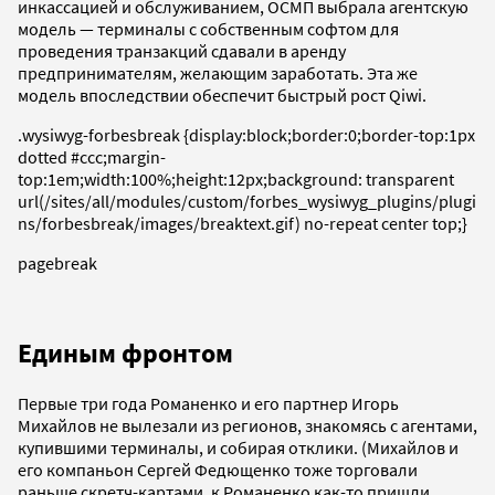
инкассацией и обслуживанием, ОСМП выбрала агентскую
модель — терминалы с собственным софтом для
проведения транзакций сдавали в аренду
предпринимателям, желающим заработать. Эта же
модель впоследствии обеспечит быстрый рост Qiwi.
.wysiwyg-forbesbreak {display:block;border:0;border-top:1px
dotted #ccc;margin-
top:1em;width:100%;height:12px;background: transparent
url(/sites/all/modules/custom/forbes_wysiwyg_plugins/plugi
ns/forbesbreak/images/breaktext.gif) no-repeat center top;}
pagebreak
Единым фронтом
Первые три года Романенко и его партнер Игорь
Михайлов не вылезали из регионов, знакомясь с агентами,
купившими терминалы, и собирая отклики. (Михайлов и
его компаньон Сергей Федющенко тоже торговали
раньше скретч-картами, к Романенко как-то пришли