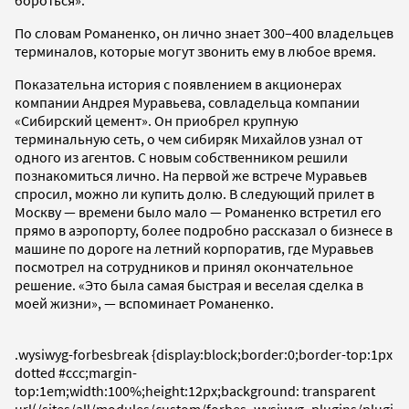
По словам Романенко, он лично знает 300–400 владельцев
терминалов, которые могут звонить ему в любое время.
Показательна история с появлением в акционерах
компании Андрея Муравьева, совладельца компании
«Сибирский цемент». Он приобрел крупную
терминальную сеть, о чем сибиряк Михайлов узнал от
одного из агентов. С новым собственником решили
познакомиться лично. На первой же встрече Муравьев
спросил, можно ли купить долю. В следующий прилет в
Москву — времени было мало — Романенко встретил его
прямо в аэропорту, более подробно рассказал о бизнесе в
машине по дороге на летний корпоратив, где Муравьев
посмотрел на сотрудников и принял окончательное
решение. «Это была самая быстрая и веселая сделка в
моей жизни», — вспоминает Романенко.
.wysiwyg-forbesbreak {display:block;border:0;border-top:1px
dotted #ccc;margin-
top:1em;width:100%;height:12px;background: transparent
url(/sites/all/modules/custom/forbes_wysiwyg_plugins/plugi