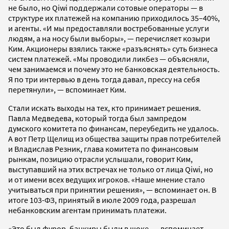
не было, но Qiwi поддержали сотовые операторы — в
структуре их платежей на компанию приходилось 35–40%,
и агенты. «И мы предоставляли востребованные услуги
людям, а на носу были выборы», — перечисляет козыри
Ким. Акционеры взялись также «разъяснять» суть бизнеса
систем платежей. «Мы проводили ликбез — объясняли,
чем занимаемся и почему это не банковская деятельность.
Я по три интервью в день тогда давал, прессу на себя
перетянули», — вспоминает Ким.
Стали искать выходы на тех, кто принимает решения.
Павла Медведева, который тогда был зампредом
думского комитета по финансам, переубедить не удалось.
А вот Петр Щелищ из общества защиты прав потребителей
и Владислав Резник, глава комитета по финансовым
рынкам, позицию отрасли услышали, говорит Ким,
выступавший на этих встречах не только от лица Qiwi, но
и от имени всех ведущих игроков. «Наше мнение стало
учитываться при принятии решения», — вспоминает он. В
итоге 103-ФЗ, принятый в июле 2009 года, разрешал
небанковским агентам принимать платежи.
«Это был фурор, банкиры были в шоке, — вспоминает