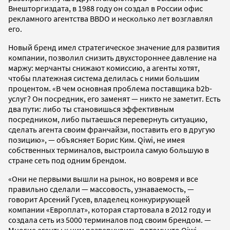
Внешторгиздата, в 1988 году он создал в России офис
рекламного агентства BBDO и несколько лет возглавлял
его.
Новый бренд имел стратегическое значение для развития
компании, позволил снизить двухстороннее давление на
маржу: мерчанты снижают комиссию, а агенты хотят,
чтобы платежная система делилась с ними большим
процентом. «В чем основная проблема поставщика b2b-
услуг? Он посредник, его заменят — никто не заметит. Есть
два пути: либо ты становишься эффективным
посредником, либо пытаешься перевернуть ситуацию,
сделать агента своим франчайзи, поставить его в другую
позицию», — объясняет Борис Ким. Qiwi, не имея
собственных терминалов, выстроила самую большую в
стране сеть под одним брендом.
«Они не первыми вышли на рынок, но вовремя и все
правильно сделали — массовость, узнаваемость, —
говорит Арсений Гусев, владелец конкурирующей
компании «Европлат», которая стартовала в 2012 году и
создала сеть из 5000 терминалов под своим брендом. —
Многие агенты к ним развернулись, потому что Qiwi