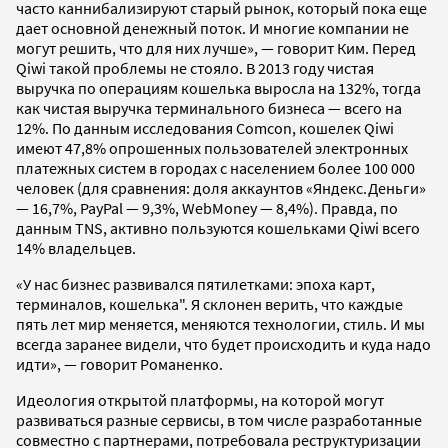
часто каннибализируют старый рынок, который пока еще
дает основной денежный поток. И многие компании не
могут решить, что для них лучше», — говорит Ким. Перед
Qiwi такой проблемы не стояло. В 2013 году чистая
выручка по операциям кошелька выросла на 132%, тогда
как чистая выручка терминального бизнеса — всего на
12%. По данным исследования Comcon, кошелек Qiwi
имеют 47,8% опрошенных пользователей электронных
платежных систем в городах с населением более 100 000
человек (для сравнения: доля аккаунтов «Яндекс.Деньги»
— 16,7%, PayPal — 9,3%, WebMoney — 8,4%). Правда, по
данным ТNS, активно пользуются кошельками Qiwi всего
14% владельцев.
«У нас бизнес развивался пятилетками: эпоха карт,
терминалов, кошелька". Я склонен верить, что каждые
пять лет мир меняется, меняются технологии, стиль. И мы
всегда заранее видели, что будет происходить и куда надо
идти», — говорит Романенко.
Идеология открытой платформы, на которой могут
развиваться разные сервисы, в том числе разработанные
совместно с партнерами, потребовала реструктуризации