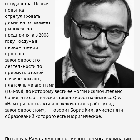
государства. Первая
попытка
отрегулировать
дикий на тот момент
рынок была
предпринята в 2008
году. Госдума в
первом чтении
приняла
законопроект о
деятельности по
приему платежей
физических лиц
платежными агентами
(103-ФЗ), по которому вести ее могли исключительно
банки, что фактически ставило крест на бизнесе Qiwi.
«Нам пришлось активно включаться в работу над
законопроектом», — говорит Борис Ким, в числе пяти
образований которого есть и юридическое.
По словам Кима, административного ресурса у компании