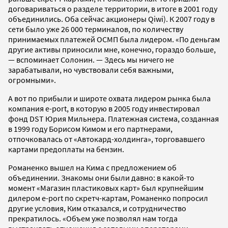
договариваться о разделе территории, в итоге в 2001 году
объединились. Оба сейчас акционеры Qiwi). К 2007 году в
сети было уже 26 000 терминалов, по количеству
принимаемых платежей ОСМП была лидером. «По деньгам
другие активы приносили мне, конечно, гораздо больше,
— вспоминает Солонин. — Здесь мы ничего не
зарабатывали, но чувствовали себя важными,
огромными».
А вот по прибыли и широте охвата лидером рынка была
компания e-port, в которую в 2005 году инвестировал
фонд DST Юрия Мильнера. Платежная система, созданная
в 1999 году Борисом Кимом и его партнерами,
отпочковалась от «Автокард-холдинга», торговавшего
картами предоплаты на бензин.
Романенко вышел на Кима с предложением об
объединении. Знакомы они были давно: в какой-то
момент «Магазин пластиковых карт» был крупнейшим
дилером e-port по скретч-картам, Романенко попросил
другие условия, Ким отказался, и сотрудничество
прекратилось. «Объем уже позволял нам тогда