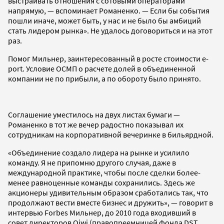
выстраивать отношения с сотовыми операторами
напрямую, — вспоминает Романенко. — Если бы события
пошли иначе, может быть, у нас и не было бы амбиций
стать лидером рынка». Не удалось договориться и на этот
раз.
Помог Мильнер, заинтересованный в росте стоимости e-
port. Условие ОСМП о расчете долей в объединенной
компании не по прибыли, а по обороту было принято.
Соглашение уместилось на двух листах бумаги —
Романенко в тот же вечер радостно показывал их
сотрудникам на корпоративной вечеринке в бильярдной.
«Объединение создало лидера на рынке и усилило
команду. Я не припомню другого случая, даже в
международной практике, чтобы после сделки более-
менее равноценные команды сохранились. Здесь же
акционеры удивительным образом сработались так, что
продолжают вести вместе бизнес и дружить», — говорит в
интервью Forbes Мильнер, до 2010 года входивший в
совет директоров Qiwi (правопреемницей фонда DST