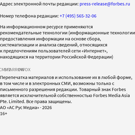
Адрес электронной почты редакции:
press-release@forbes.ru
Номер телефона редакции:
+7 (495) 565-32-06
На информационном ресурсе применяются
рекомендательные технологии (информационные технологии
предоставления информации на основе сбора,
систематизации и анализа сведений, относящихся
к предпочтениям пользователей сети «Интернет»,
находящихся на территории Российской Федерации)
СМИ2
SPARROW
INFOX
Перепечатка материалов и использование их в любой форме,
в том числе и в электронных СМИ, возможны только с
письменного разрешения редакции. Товарный знак Forbes
является исключительной собственностью Forbes Media Asia
Pte. Limited. Все права защищены.
AO «АС Рус Медиа»
·
2026
16+