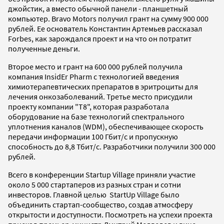
джойстик, а вместо обычной панели - планшетный
компьютер. Bravo Motors получил грант на сумму 900 000
рублей. Ее основатель Константин Артемьев рассказал
Forbes, как зарождался проект и на что он потратит
полученные деньги.
Второе место и грант на 600 000 рублей получила
компания InsidEr Pharm с технологией введения
химиотерапевтических препаратов в эритроциты для
лечения онкозаболеваний. Третье место присудили
проекту компании "Т8", которая разработала
оборудование на базе технологий спектрального
уплотнения каналов (WDM), обеспечивающее скорость
передачи информации 100 Гбит/с и пропускную
способность до 8,8 Тбит/с. Разработчики получили 300 000
рублей.
Всего в конференции Startup Village приняли участие
около 5 000 стартаперов из разных стран и сотни
инвесторов. Главной целью StartUp Village было
объединить стартап-сообщество, создав атмосферу
открытости и доступности. Посмотреть на успехи проекта