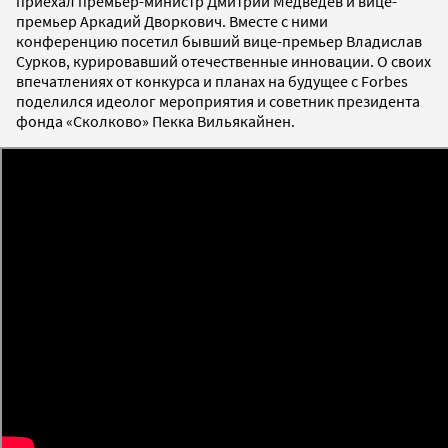
приехал премьер-министр Дмитрий Медведев и вице-
премьер Аркадий Дворкович. Вместе с ними
конференцию посетил бывший вице-премьер Владислав
Сурков, курировавший отечественные инновации. О своих
впечатлениях от конкурса и планах на будущее с Forbes
поделился идеолог мероприятия и советник президента
фонда «Сколково» Пекка Вильякайнен.