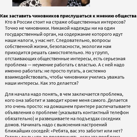
Как заставить чиновников прислушаться к мнению общества
Кто в России стоит на страже общественных интересов?
Точно не чиновники. Никакой надежды ни на один
государственный орган, на содержание которого идут
наши налоги, у нас нет. Следовательно, вопросы
собственной жизни, безопасности, экологии нам
приходится решать самостоятельно. Но у групп,
отстаивающих общественные интересы, есть серьезная
проблема — неумение работать с властью. А с ней надо
именно работать: не просто пугать, а системно
взаимодействовать, чтобы чиновники учились уважать
наши интересы. Как это делается?
Для начала надо понять, в чем заключается проблема,
кого она заботит и заводит кроме меня самого. Делается
это очень просто: на домашнем принтере распечатываете
объявления о проблеме (указывать контактный телефон
обязательно) и развешиваете на подъездах соседних
домов. Начинать надо с выяснения настроений
ближайших соседей: «Ребята, вас это заботит или нет?
Готовы ли вы что-то предпринять, если эта проблема