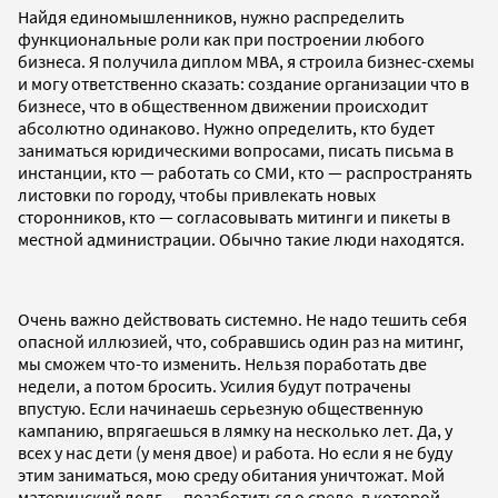
Найдя единомышленников, нужно распределить
функциональные роли как при построении любого
бизнеса. Я получила диплом MBA, я строила бизнес-схемы
и могу ответственно сказать: создание организации что в
бизнесе, что в общественном движении происходит
абсолютно одинаково. Нужно определить, кто будет
заниматься юридическими вопросами, писать письма в
инстанции, кто — работать со СМИ, кто — распространять
листовки по городу, чтобы привлекать новых
сторонников, кто — согласовывать митинги и пикеты в
местной администрации. Обычно такие люди находятся.
Очень важно действовать системно. Не надо тешить себя
опасной иллюзией, что, собравшись один раз на митинг,
мы сможем что-то изменить. Нельзя поработать две
недели, а потом бросить. Усилия будут потрачены
впустую. Если начинаешь серьезную общественную
кампанию, впрягаешься в лямку на несколько лет. Да, у
всех у нас дети (у меня двое) и работа. Но если я не буду
этим заниматься, мою среду обитания уничтожат. Мой
материнский долг — позаботиться о среде, в которой