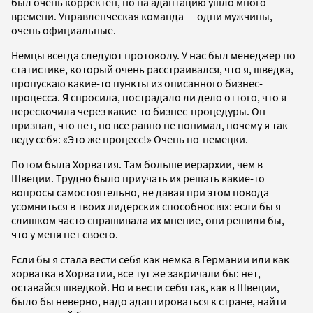
был очень корректен, но на адаптацию ушло много
времени. Управленческая команда — одни мужчины,
очень официальные.
Немцы всегда следуют протоколу. У нас был менеджер по
статистике, который очень расстраивался, что я, шведка,
пропускаю какие-то пункты из описанного бизнес-
процесса. Я спросила, пострадало ли дело оттого, что я
перескочила через какие-то бизнес-процедуры. Он
признал, что нет, но все равно не понимал, почему я так
веду себя: «Это же процесс!» Очень по-немецки.
Потом была Хорватия. Там больше иерархии, чем в
Швеции. Трудно было приучать их решать какие-то
вопросы самостоятельно, не давая при этом повода
усомниться в твоих лидерских способностях: если бы я
слишком часто спрашивала их мнение, они решили бы,
что у меня нет своего.
Если бы я стала вести себя как немка в Германии или как
хорватка в Хорватии, все тут же закричали бы: нет,
оставайся шведкой. Но и вести себя так, как в Швеции,
было бы неверно, надо адаптироваться к стране, найти