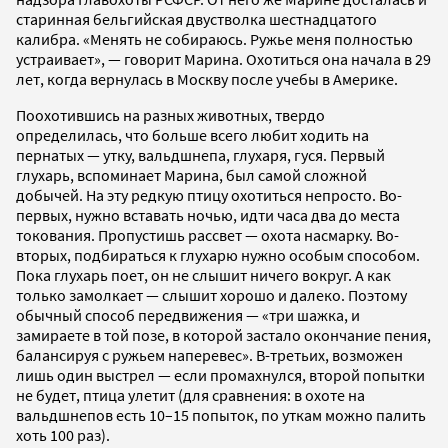
старинная бельгийская двустволка шестнадцатого
калибра. «Менять не собираюсь. Ружье меня полностью
устраивает», — говорит Марина. Охотиться она начала в 29
лет, когда вернулась в Москву после учебы в Америке.
Поохотившись на разных животных, твердо
определилась, что больше всего любит ходить на
пернатых — утку, вальдшнепа, глухаря, гуся. Первый
глухарь, вспоминает Марина, был самой сложной
добычей. На эту редкую птицу охотиться непросто. Во-
первых, нужно вставать ночью, идти часа два до места
токования. Пропустишь рассвет — охота насмарку. Во-
вторых, подбираться к глухарю нужно особым способом.
Пока глухарь поет, он не слышит ничего вокруг. А как
только замолкает — слышит хорошо и далеко. Поэтому
обычный способ передвижения — «три шажка, и
замираете в той позе, в которой застало окончание пения,
балансируя с ружьем наперевес». В-третьих, возможен
лишь один выстрел — если промахнулся, второй попытки
не будет, птица улетит (для сравнения: в охоте на
вальдшнепов есть 10–15 попыток, по уткам можно палить
хоть 100 раз).