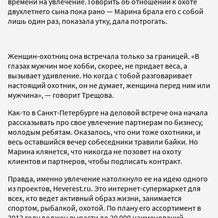
времени на увлечение. Говорить об отношении к охоте
двухлетнего сына пока рано — Марина брала его с собой
лишь один раз, показала утку, дала потрогать.
Женщин-охотниц она встречала только за границей. «В
глазах мужчин мое хобби, скорее, не придает веса, а
вызывает удивление. Но когда с тобой разговаривает
настоящий охотник, он не думает, женщина перед ним или
мужчина», — говорит Трещова.
Как-то в Санкт-Петербурге на деловой встрече она начала
рассказывать про свое увлечение партнерам по бизнесу,
молодым ребятам. Оказалось, что они тоже охотники, и
весь оставшийся вечер собеседники травили байки. Но
Марина клянется, что никогда не позовет на охоту
клиентов и партнеров, чтобы подписать контракт.
Правда, именно увлечение натолкнуло ее на идею одного
из проектов, Heverest.ru. Это интернет-супермаркет для
всех, кто ведет активный образ жизни, занимается
спортом, рыбалкой, охотой. По плану его ассортимент в
2012 году должен вырасти до 20 000 наименований.