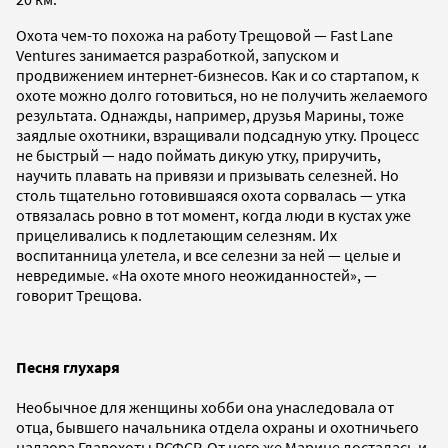
Охота чем-то похожа на работу Трещовой — Fast Lane
Ventures занимается разработкой, запуском и
продвижением интернет-бизнесов. Как и со стартапом, к
охоте можно долго готовиться, но не получить желаемого
результата. Однажды, например, друзья Марины, тоже
заядлые охотники, взращивали подсадную утку. Процесс
не быстрый — надо поймать дикую утку, приручить,
научить плавать на привязи и призывать селезней. Но
столь тщательно готовившаяся охота сорвалась — утка
отвязалась ровно в тот момент, когда люди в кустах уже
прицеливались к подлетающим селезням. Их
воспитанница улетела, и все селезни за ней — целые и
невредимые. «На охоте много неожиданностей», —
говорит Трещова.
Песня глухаря
Необычное для женщины хобби она унаследовала от
отца, бывшего начальника отдела охраны и охотничьего
надзора Главохоты РСФСР. От него же Марине досталась и