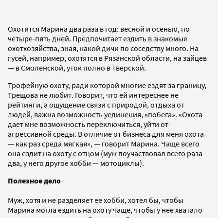
Охотится Марина два раза в год: весной и осенью, по
четыре-пять дней. Предпочитает ездить в знакомые
охотхозяйства, зная, какой дичи по соседству много. На
гусей, например, охотятся в Рязанской области, на зайцев
— в Смоленской, уток полно в Тверской.
Трофейную охоту, ради которой многие ездят за границу,
Трещова не любит. Говорит, что ей интереснее не
рейтинги, а ощущение связи с природой, отдыха от
людей, важна возможность уединения, «побега». «Охота
дает мне возможность переключиться, уйти от
агрессивной среды. В отличие от бизнеса для меня охота
— как раз среда мягкая», — говорит Марина. Чаще всего
она ездит на охоту с отцом (муж поучаствовал всего раза
два, у него другое хобби — мотоциклы).
Полезное дело
Муж, хотя и не разделяет ее хобби, хотел бы, чтобы
Марина могла ездить на охоту чаще, чтобы у нее хватало