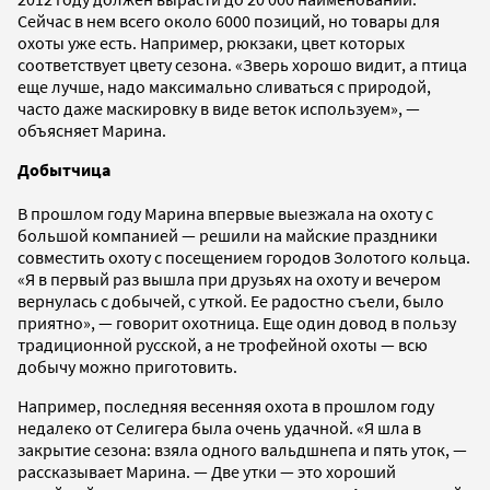
Сейчас в нем всего около 6000 позиций, но товары для
охоты уже есть. Например, рюкзаки, цвет которых
соответствует цвету сезона. «Зверь хорошо видит, а птица
еще лучше, надо максимально сливаться с природой,
часто даже маскировку в виде веток используем», —
объясняет Марина.
Добытчица
В прошлом году Марина впервые выезжала на охоту с
большой компанией — решили на майские праздники
совместить охоту с посещением городов Золотого кольца.
«Я в первый раз вышла при друзьях на охоту и вечером
вернулась с добычей, с уткой. Ее радостно съели, было
приятно», — говорит охотница. Еще один довод в пользу
традиционной русской, а не трофейной охоты — всю
добычу можно приготовить.
Например, последняя весенняя охота в прошлом году
недалеко от Селигера была очень удачной. «Я шла в
закрытие сезона: взяла одного вальдшнепа и пять уток, —
рассказывает Марина. — Две утки — это хороший