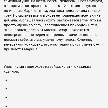
семейный ужин на шесть-восемь человек». А вот глухарей,
в каждом из которых не менее 10–12 кг самого вкусного,
по мнению Марины, мяса, она пока подстрелила только
трех. Но сильнее всего в охоте ее привлекает все-таки не
добыча. «Большая часть охоты заключается в том, что ты
просто идешь по лесу, наслаждаешься природой и тем,
что оказался далеко от Москвы. Азарт появляется
непосредственно перед выстрелом — хочется попасть,
доказать себе: смогла, у меня получилось. Конечно,
внутренняя конкуренция с мужчинами присутствует», —
признается Марина.
Упомянутая выше охота на зайца, кстати, оказалась
удачной.