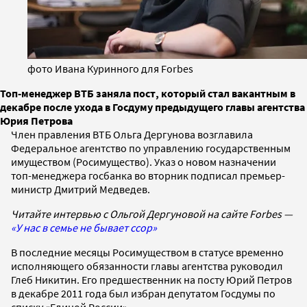
фото Ивана Куринного для Forbes
Топ-менеджер ВТБ заняла пост, который стал вакантным в
декабре после ухода в Госдуму предыдущего главы агентства
Юрия Петрова
Член правления ВТБ Ольга Дергунова возглавила
Федеральное агентство по управлению государственным
имуществом (Росимущество). Указ о новом назначении
топ-менеджера госбанка во вторник подписал премьер-
министр Дмитрий Медведев.
Читайте интервью с Ольгой Дергуновой на сайте Forbes —
«У нас в семье не бывает ссор»
В последние месяцы Росимуществом в статусе временно
исполняющего обязанности главы агентства руководил
Глеб Никитин. Его предшественник на посту Юрий Петров
в декабре 2011 года был избран депутатом Госдумы по
списку «Единой России».