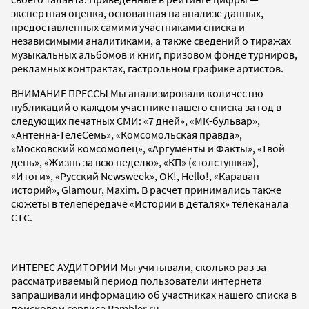
экспертная оценка, основанная на анализе данных,
предоставленных самими участниками списка и
независимыми аналитиками, а также сведений о тиражах
музыкальных альбомов и книг, призовом фонде турниров,
рекламных контрактах, гастрольном графике артистов.
ВНИМАНИЕ ПРЕССЫ Мы анализировали количество
публикаций о каждом участнике нашего списка за год в
следующих печатных СМИ: «7 дней», «МК-бульвар»,
«Антенна-ТелеСемь», «Комсомольская правда»,
«Московский комсомолец», «Аргументы и Факты», «Твой
день», «Жизнь за всю неделю», «КП» («толстушка»),
«Итоги», «Русский Newsweek», ОК!, Hello!, «Караван
историй», Glamour, Maxim. В расчет принимались также
сюжеты в телепередаче «Истории в деталях» телеканала
СТС.
ИНТЕРЕС АУДИТОРИИ Мы учитывали, сколько раз за
рассматриваемый период пользователи интернета
запрашивали информацию об участниках нашего списка в
поисковом сервисе Rambler.ru.