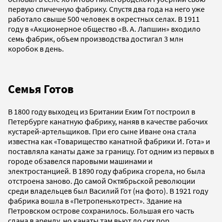
первую спичечную фабрику. Спустя два года на него уже
работало свыше 500 человек в окрестных селах. В 1911
году в «Акционерное общество «В. А. Лапшин» входило
семь фабрик, объем производства достигал 3 млн
коробок в день.
Семья Готов
В 1800 году выходец из Британии Еким Гот построил в
Петербурге канатную фабрику, наняв в качестве рабочих
кустарей-артельщиков. При его сыне Иване она стала
известна как «Товарищество канатной фабрики И. Гота» и
поставляла канаты даже за границу. Гот одним из первых в
городе обзавелся паровыми машинами и
электростанцией. В 1890 году фабрика сгорела, но была
отстроена заново. До самой Октябрьской революции
среди владельцев был Василий Гот (на фото). В 1921 году
фабрика вошла в «Петропенькотрест». Здание на
Петровском острове сохранилось. Большая его часть
сдана в аренду, но канаты там вьют до сих пор.