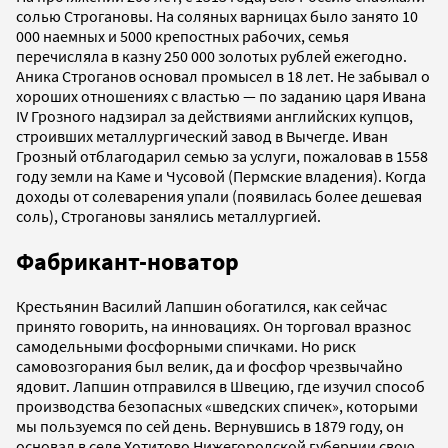
солью Строгановы. На соляных варницах было занято 10
000 наемных и 5000 крепостных рабочих, семья
перечисляла в казну 250 000 золотых рублей ежегодно.
Аника Строганов основал промысел в 18 лет. Не забывал о
хороших отношениях с властью — по заданию царя Ивана
IV Грозного надзирал за действиями английских купцов,
строивших металлургический завод в Вычегде. Иван
Грозный отблагодарил семью за услуги, пожаловав в 1558
году земли на Каме и Чусовой (Пермские владения). Когда
доходы от солеварения упали (появилась более дешевая
соль), Строгановы занялись металлургией.
Фабрикант-новатор
Крестьянин Василий Лапшин обогатился, как сейчас
принято говорить, на инновациях. Он торговал вразнос
самодельными фосфорными спичками. Но риск
самовозгорания был велик, да и фосфор чрезвычайно
ядовит. Лапшин отправился в Швецию, где изучил способ
производства безопасных «шведских спичек», которыми
мы пользуемся по сей день. Вернувшись в 1879 году, он
основал в селе Хотитово Нижегородской губернии свою