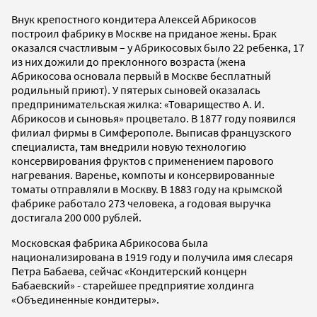
Внук крепостного кондитера Алексей Абрикосов
построил фабрику в Москве на приданое жены. Брак
оказался счастливым – у Абрикосовых было 22 ребенка, 17
из них дожили до преклонного возраста (жена
Абрикосова основала первый в Москве бесплатный
родильный приют). У пятерых сыновей оказалась
предпринимательская жилка: «Товарищество А. И.
Абрикосов и сыновья» процветало. В 1877 году появился
филиал фирмы в Симферополе. Выписав французского
специалиста, там внедрили новую технологию
консервирования фруктов с применением парового
нагревания. Варенье, компоты и консервированные
томаты отправляли в Москву. В 1883 году на крымской
фабрике работало 273 человека, а годовая выручка
достигала 200 000 рублей.
Московская фабрика Абрикосова была
национализирована в 1919 году и получила имя слесаря
Петра Бабаева, сейчас «Кондитерский концерн
Бабаевский» - старейшее предприятие холдинга
«Объединенные кондитеры».