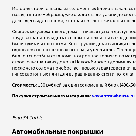
История строительства из соломенных блоков началась в
назад в штате Небраска, уже около ста лет, а они до сих
дело здесь идет солома, которая обычно сжигается посл
Слагаемые успеха такого дома — низкая цена и доступн
трудозатраты: овладеть несложной техникой возведения 
были сухими и плотными. Конструктив дома выглядит с
одновременно и стеновая основа, и утеплитель. Теплопро
блоков способны сэкономить огромное количество матери
строительства таких домов в Новосибирске, где зимняя т
после чего солома приобретает новые характеристики про
гипсокартонных плит для выравнивания стен и потолка.
Стоимость:
150 рублей за один соломенный блок (400х500
Покупка строительного материала:
www.strawhouse.ru
Foto SA
·
Corbis
Автомобильные покрышки