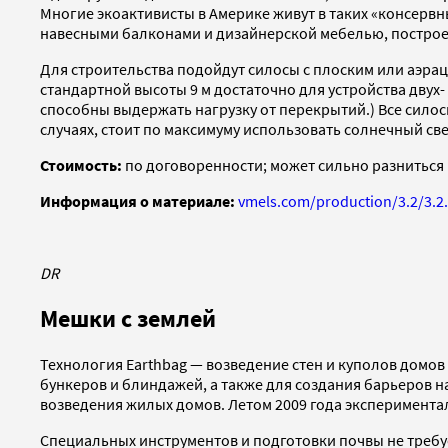
Многие экоактивисты в Америке живут в таких «консервн
навесными балконами и дизайнерской мебелью, построен
Для строительства подойдут силосы с плоским или аэрац
стандартной высоты 9 м достаточно для устройства двух
способны выдержать нагрузку от перекрытий.) Все силосы
случаях, стоит по максимуму использовать солнечный св
Стоимость:
по договоренности; может сильно разниться 
Информация о материале:
vmels.com/production/3.2/3.2.
DR
Мешки с землей
Технология Earthbag — возведение стен и куполов домо
бункеров и блиндажей, а также для создания барьеров на
возведения жилых домов. Летом 2009 года эксперимент
Специальных инструментов и подготовки почвы не требу