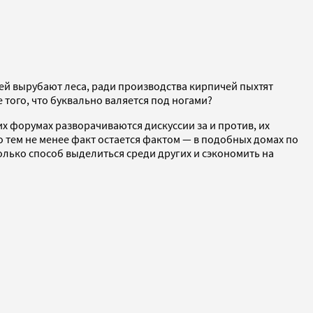
ей вырубают леса, ради производства кирпичей пыхтят
е того, что буквально валяется под ногами?
х форумах разворачиваются дискуссии за и против, их
 тем не менее факт остается фактом — в подобных домах по
олько способ выделиться среди других и сэкономить на