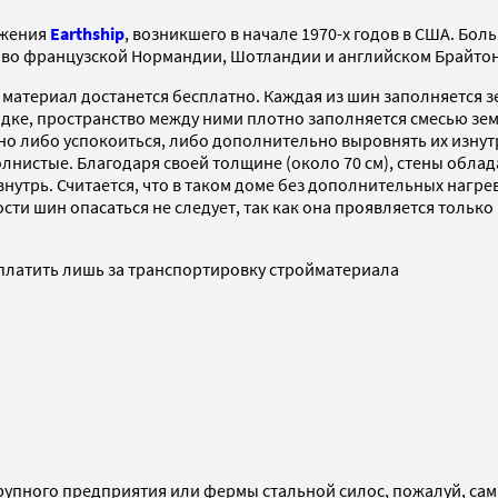
ижения
Earthship
, возникшего в начале 1970-х годов в США. Бо
но во французской Нормандии, Шотландии и английском Брайтон
 материал достанется бесплатно. Каждая из шин заполняется з
ядке, пространство между ними плотно заполняется смесью зем
но либо успокоиться, либо дополнительно выровнять их изну
олнистые. Благодаря своей толщине (около 70 см), стены обл
нутрь. Считается, что в таком доме без дополнительных наг
ности шин опасаться не следует, так как она проявляется толь
платить лишь за транспортировку стройматериала
крупного предприятия или фермы стальной силос, пожалуй, са