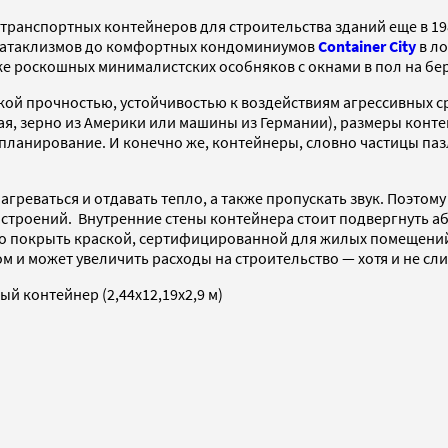
анспортных контейнеров для строительства зданий еще в 1987
 катаклизмов до комфортных кондоминиумов
Container City
в ло
е роскошных минималистских особняков с окнами в пол на бер
 прочностью, устойчивостью к воздействиям агрессивных сре
Китая, зерно из Америки или машины из Германии), размеры ко
 планирование. И конечно же, контейнеры, словно частицы па
агреваться и отдавать тепло, а также пропускать звук. Поэтом
строений. Внутренние стены контейнера стоит подвергнуть аб
во покрыть краской, сертифицированной для жилых помещений. 
 и может увеличить расходы на строительство — хотя и не сл
ый контейнер (2,44х12,19х2,9 м)