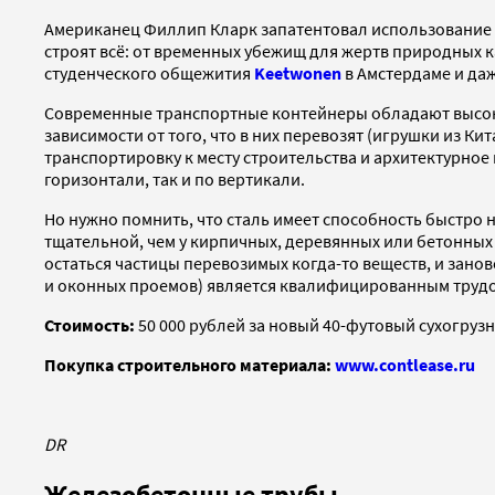
Американец Филлип Кларк запатентовал использование тр
строят всё: от временных убежищ для жертв природных
студенческого общежития
Keetwonen
в Амстердаме и даж
Современные транспортные контейнеры обладают высокой
зависимости от того, что в них перевозят (игрушки из 
транспортировку к месту строительства и архитектурное
горизонтали, так и по вертикали.
Но нужно помнить, что сталь имеет способность быстро н
тщательной, чем у кирпичных, деревянных или бетонных 
остаться частицы перевозимых когда-то веществ, и зано
и оконных проемов) является квалифицированным трудом
Стоимость:
50 000 рублей за новый 40-футовый сухогрузн
Покупка строительного материала:
www.contlease.ru
DR
Железобетонные трубы