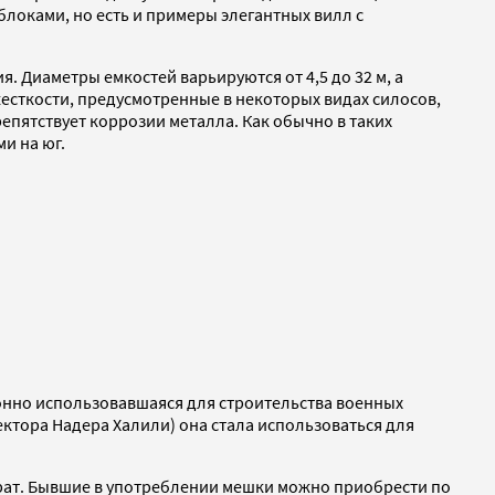
блоками, но есть и примеры элегантных вилл с
 Диаметры емкостей варьируются от 4,5 до 32 м, а
жесткости, предусмотренные в некоторых видах силосов,
репятствует коррозии металла. Как обычно в таких
и на юг.
онно использовавшаяся для строительства военных
ектора Надера Халили) она стала использоваться для
трат. Бывшие в употреблении мешки можно приобрести по