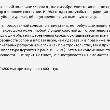
 первой половине XX века в США с изобретения механических 
 пор в хорошем состоянии. В 1980-х годах полузабытая традиция
е уборки урожая, образуя вредоносную дымовую завесу.
ость прессованной соломы, легкие стены, не требующие мощног
такого дома может любой. Лучшей соломой для строительства 
ледующим образом: деревянный каркас обкладывается по всей
водность соломы в 4 раза ниже, чем у дерева, и в 7 раз ниже, 
альных ресурсов и энергии как при строительстве, так и при
емпература держится в районе —20°C). Затем на соломенные сте
чности — не горит, не гниет, не выветривается и не ломается
х800 мм) при закупке от 800 штук