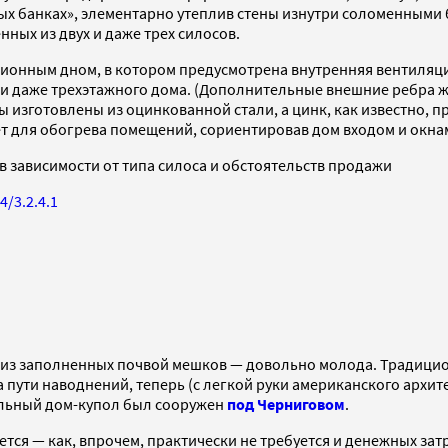
ых банках», элементарно утеплив стены изнутри соломенными 
ных из двух и даже трех силосов.
ионным дном, в котором предусмотрена внутренняя вентиляция.
- и даже трехэтажного дома. (Дополнительные внешние ребра 
 изготовлены из оцинкованной стали, а цинк, как известно, п
ет для обогрева помещений, сориентировав дом входом и окнам
в зависимости от типа силоса и обстоятельств продажи
4/3.2.4.1
в из заполненных почвой мешков — довольно молода. Традици
 пути наводнений, теперь (с легкой руки американского архит
альный дом-купол был сооружен
под Черниговом
.
ется — как, впрочем, практически не требуется и денежных за