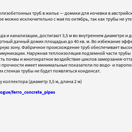
езобетонных труб в жилье — домики для ночевки в австрийс
ере можно исключительно с мая по октябрь, так как трубы не ут
 и канализации, достигают 3,5 м во внутреннем диаметре и до 
ртный дачный домик площадью до 40 кв. м. Во избежание эфф
дную зону. Фабричное происхождение труб обеспечивает высок
ммуникации. Наружная теплоизоляция подземной части трубы 
ть почвы и многократное воздействие циклов замерзания-отта
й прочности имеет минимальные показатели по водо- и паро
 стенках трубы не будет появляться конденсат.
 коллектора (диаметр 3,5 м, длина 2 м)
ogue/ferro_concrete_pipes