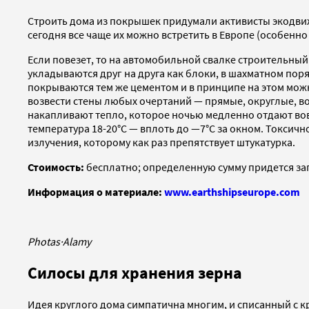
Строить дома из покрышек придумали активисты экодв
сегодня все чаще их можно встретить в Европе (особен
Если повезет, то на автомобильной свалке строительный
укладываются друг на друга как блоки, в шахматном пор
покрываются тем же цементом и в принципе на этом мож
возвести стены любых очертаний — прямые, округлые, в
накапливают тепло, которое ночью медленно отдают вов
температура 18-20°C — вплоть до —7°C за окном. Токсич
излучения, которому как раз препятствует штукатурка.
Стоимость:
бесплатно; определенную сумму придется за
Информация о материале:
www.earthshipseurope.com
Photas
·
Alamy
Силосы для хранения зерна
Идея круглого дома симпатична многим, и списанный с 