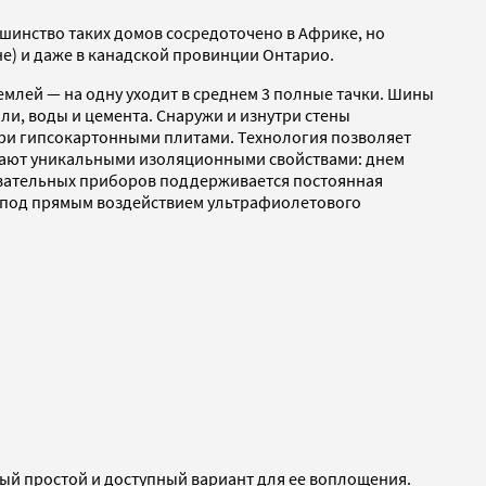
льшинство таких домов сосредоточено в Африке, но
е) и даже в канадской провинции Онтарио.
емлей — на одну уходит в среднем 3 полные тачки. Шины
ли, воды и цемента. Снаружи и изнутри стены
три гипсокартонными плитами. Технология позволяет
адают уникальными изоляционными свойствами: днем
ревательных приборов поддерживается постоянная
ко под прямым воздействием ультрафиолетового
мый простой и доступный вариант для ее воплощения.