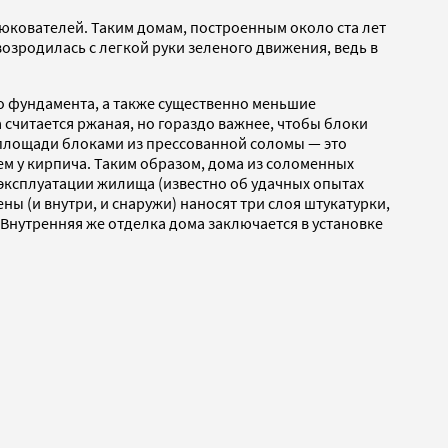
тюкователей. Таким домам, построенным около ста лет
 возродилась с легкой руки зеленого движения, ведь в
о фундамента, а также существенно меньшие
считается ржаная, но гораздо важнее, чтобы блоки
 площади блоками из прессованной соломы — это
чем у кирпича. Таким образом, дома из соломенных
 эксплуатации жилища (известно об удачных опытах
ны (и внутри, и снаружи) наносят три слоя штукатурки,
. Внутренняя же отделка дома заключается в установке