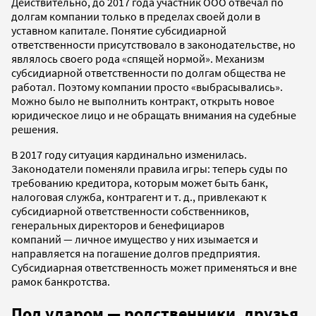
Действительно, до 2017 года участник ООО отвечал по
долгам компании только в пределах своей доли в
уставном капитале. Понятие субсидиарной
ответственности присутствовало в законодательстве, но
являлось своего рода «спящей нормой». Механизм
субсидиарной ответственности по долгам общества не
работал. Поэтому компании просто «выбрасывались».
Можно было не выполнить контракт, открыть новое
юридическое лицо и не обращать внимания на судебные
решения.
В 2017 году ситуация кардинально изменилась.
Законодатели поменяли правила игры: теперь суды по
требованию кредитора, которым может быть банк,
налоговая служба, контрагент и т. д., привлекают к
субсидиарной ответственности собственников,
генеральных директоров и бенефициаров
компаний — личное имущество у них изымается и
направляется на погашение долгов предприятия.
Субсидиарная ответственность может применяться и вне
рамок банкротства.
Под ударом — родственники, друзья