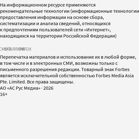
На информационном ресурсе применяются
рекомендательные технологии (информационные технологии
предоставления информации на основе сбора,
систематизации и анализа сведений, относящихся
к предпочтениям пользователей сети «Интернет»,
находящихся на территории Российской Федерации)
СМИ2
SPARROW
INFOX
Перепечатка материалов и использование их в любой форме,
в том числе и в электронных СМИ, возможны только с
письменного разрешения редакции. Товарный знак Forbes
является исключительной собственностью Forbes Media Asia
Pte. Limited. Все права защищены.
AO «АС Рус Медиа»
·
2026
16+