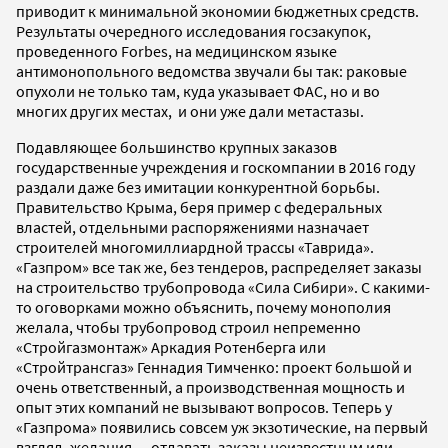
приводит к минимальной экономии бюджетных средств.
Результаты очередного исследования госзакупок,
проведенного Forbes, на медицинском языке
антимонопольного ведомства звучали бы так: раковые
опухоли не только там, куда указывает ФАС, но и во
многих других местах, и они уже дали метастазы.
Подавляющее большинство крупных заказов
государственные учреждения и госкомпании в 2016 году
раздали даже без имитации конкурентной борьбы.
Правительство Крыма, беря пример с федеральных
властей, отдельными распоряжениями назначает
строителей многомиллиардной трассы «Таврида».
«Газпром» все так же, без тендеров, распределяет заказы
на строительство трубопровода «Сила Сибири». С какими-
то оговорками можно объяснить, почему монополия
желала, чтобы трубопровод строил непременно
«Стройгазмонтаж» Аркадия Ротенберга или
«Стройтрансгаз» Геннадия Тимченко: проект большой и
очень ответственный, а производственная мощность и
опыт этих компаний не вызывают вопросов. Теперь у
«Газпрома» появились совсем уж экзотические, на первый
взгляд, желания — отдавать заказы неизвестным или