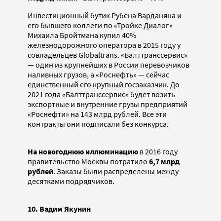
Инвестиционный бутик Рубена Варданяна и
его бывшего коллеги по «Тройке Диалог»
Михаила Бройтмана купил 40%
железнодорожного оператора в 2015 году у
совладельцев Globaltrans. «Балттранссервис»
— один из крупнейших в России перевозчиков
наливных грузов, а «Роснефть» — сейчас
единственный его крупный госзаказчик. До
2021 года «Балттранссервис» будет возить
экспортные и внутренние грузы предприятий
«Роснефти» на 143 млрд рублей. Все эти
контракты они подписали без конкурса.
На новогоднюю иллюминацию
в 2016 году
правительство Москвы потратило
6,7 млрд
рублей
. Заказы были распределены между
десятками подрядчиков.
10. Вадим Якунин