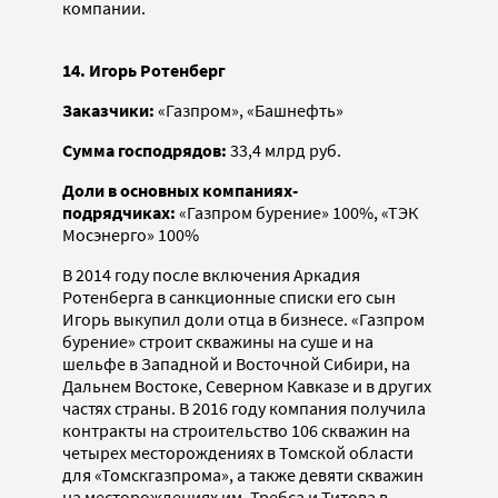
компании.
14. Игорь Ротенберг
Заказчики:
«Газпром», «Башнефть»
Сумма господрядов:
33,4 млрд руб.
Доли в основных компаниях-
подрядчиках:
«Газпром бурение» 100%, «ТЭК
Мосэнерго» 100%
В 2014 году после включения Аркадия
Ротенберга в санкционные списки его сын
Игорь выкупил доли отца в бизнесе. «Газпром
бурение» строит скважины на суше и на
шельфе в Западной и Восточной Сибири, на
Дальнем Востоке, Северном Кавказе и в других
частях страны. В 2016 году компания получила
контракты на строительство 106 скважин на
четырех месторождениях в Томской области
для «Томскгазпрома», а также девяти скважин
на месторождениях им. Требса и Титова в