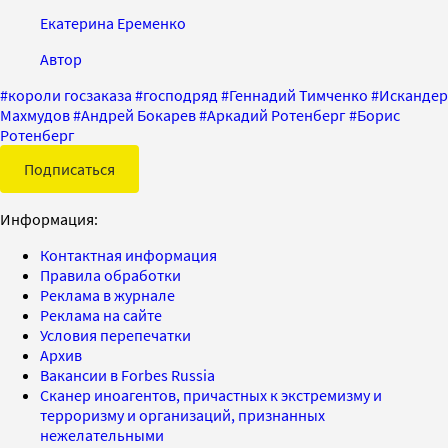
Екатерина Еременко
Автор
#
короли госзаказа
#
господряд
#
Геннадий Тимченко
#
Искандер
Махмудов
#
Андрей Бокарев
#
Аркадий Ротенберг
#
Борис
Ротенберг
Подписаться
Информация:
Контактная информация
Правила обработки
Реклама в журнале
Реклама на сайте
Условия перепечатки
Архив
Вакансии в Forbes Russia
Сканер иноагентов, причастных к экстремизму и
терроризму и организаций, признанных
нежелательными