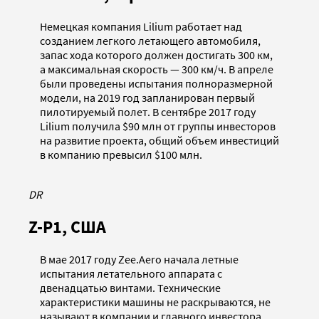
Немецкая компания Lilium работает над
созданием легкого летающего автомобиля,
запас хода которого должен достигать 300 км,
а максимальная скорость — 300 км/ч. В апреле
были проведены испытания полноразмерной
модели, на 2019 год запланирован первый
пилотируемый полет. В сентябре 2017 году
Lilium получила $90 млн от группы инвесторов
на развитие проекта, общий объем инвестиций
в компанию превысил $100 млн.
DR
Z-P1, США
В мае 2017 году Zee.Aero начала летные
испытания летательного аппарата с
двенадцатью винтами. Технические
характеристики машины не раскрываются, не
называют в компании и главного инвестора,