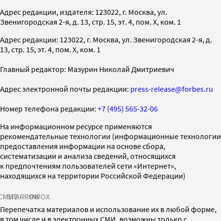
Адрес редакции, издателя: 123022, г. Москва, ул.
Звенигородская 2-я, д. 13, стр. 15, эт. 4, пом. X, ком. 1
Адрес редакции: 123022, г. Москва, ул. Звенигородская 2-я, д.
13, стр. 15, эт. 4, пом. X, ком. 1
Главный редактор: Мазурин Николай Дмитриевич
Адрес электронной почты редакции:
press-release@forbes.ru
Номер телефона редакции:
+7 (495) 565-32-06
На информационном ресурсе применяются
рекомендательные технологии (информационные технологии
предоставления информации на основе сбора,
систематизации и анализа сведений, относящихся
к предпочтениям пользователей сети «Интернет»,
находящихся на территории Российской Федерации)
СМИ2
SPARROW
INFOX
Перепечатка материалов и использование их в любой форме,
в том числе и в электронных СМИ, возможны только с