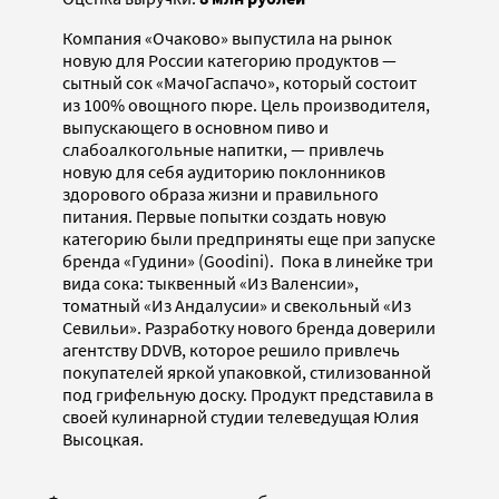
Компания «Очаково» выпустила на рынок
новую для России категорию продуктов —
сытный сок «МачоГаспачо», который состоит
из 100% овощного пюре. Цель производителя,
выпускающего в основном пиво и
слабоалкогольные напитки, — привлечь
новую для себя аудиторию поклонников
здорового образа жизни и правильного
питания. Первые попытки создать новую
категорию были предприняты еще при запуске
бренда «Гудини» (Goodini). Пока в линейке три
вида сока: тыквенный «Из Валенсии»,
томатный «Из Андалусии» и свекольный «Из
Севильи». Разработку нового бренда доверили
агентству DDVB, которое решило привлечь
покупателей яркой упаковкой, стилизованной
под грифельную доску. Продукт представила в
своей кулинарной студии телеведущая Юлия
Высоцкая.