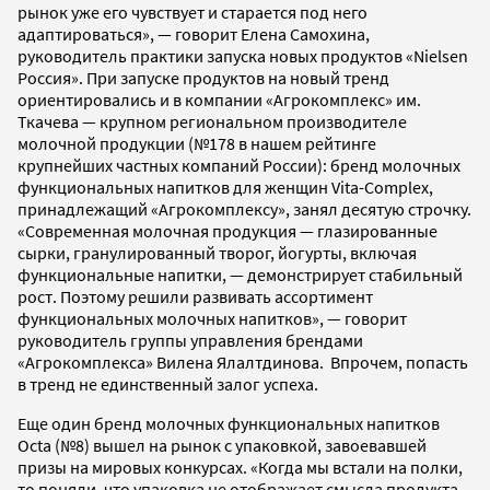
рынок уже его чувствует и старается под него
адаптироваться», — говорит Елена Самохина,
руководитель практики запуска новых продуктов «Nielsen
Россия». При запуске продуктов на новый тренд
ориентировались и в компании «Агрокомплекс» им.
Ткачева — крупном региональном производителе
молочной продукции (№178 в нашем рейтинге
крупнейших частных компаний России): бренд молочных
функциональных напитков для женщин Vita-Complex,
принадлежащий «Агрокомплексу», занял десятую строчку.
«Современная молочная продукция — глазированные
сырки, гранулированный творог, йогурты, включая
функциональные напитки, — демонстрирует стабильный
рост. Поэтому решили развивать ассортимент
функциональных молочных напитков», — говорит
руководитель группы управления брендами
«Агрокомплекса» Вилена Ялалтдинова. Впрочем, попасть
в тренд не единственный залог успеха.
Еще один бренд молочных функциональных напитков
Octa (№8) вышел на рынок с упаковкой, завоевавшей
призы на мировых конкурсах. «Когда мы встали на полки,
то поняли, что упаковка не отображает смысла продукта.