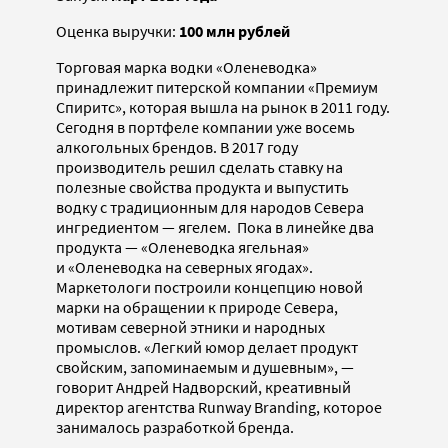
Оценка выручки:
100 млн рублей
Торговая марка водки «Оленеводка»
принадлежит питерской компании «Премиум
Спиритс», которая вышла на рынок в 2011 году.
Сегодня в портфеле компании уже восемь
алкогольных брендов. В 2017 году
производитель решил сделать ставку на
полезные свойства продукта и выпустить
водку с традиционным для народов Севера
ингредиентом — ягелем. Пока в линейке два
продукта — «Оленеводка ягельная»
и «Оленеводка на северных ягодах».
Маркетологи построили концепцию новой
марки на обращении к природе Севера,
мотивам северной этники и народных
промыслов. «Легкий юмор делает продукт
свойским, запоминаемым и душевным», —
говорит Андрей Надворский, креативный
директор агентства Runway Branding, которое
занималось разработкой бренда.