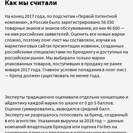
Как мы считали
На конец 2017 года, по подсчетам «Первой патентной
компании», в России было зарегистрировано 56 030
товарных знаков и знаков обслуживания, из них 46 600 —
на имя российских заявителей. Оценить все новые марки
сложно, поэтому лонг-лист мы составляли, изучая на
маркетинговых сайтах презентации новинок, созданных
российскими специалистами по брендингу и доступных на
российском рынке. Мы выбирали только марки
упакованных товаров, поступивших в продажу не ранее
января 2017 года. Главное условие попадания в лонг-лист
— бренд должен существовать не менее года.
Эксперты традиционно оценивали отдельно концепцию и
айдентику каждой марки по шкале от 0 до 5 баллов.
Оценки суммировались, выводился средний балл.
Эксперту не разрешалось голосовать за бренд, созданный
в его агентстве. Указанная выручка за 2018 год — данные
компаний-владельцев брендов или оценка Forbes на
основании данных о продажах в натуральном выражении.